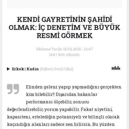
KENDİ GAYRETİNİN ŞAHİDİ
OLMAK: İÇ DENETİM VE BÜYÜK
RESMİ GÖRMEK
Ekleme Tarihi: 16.02.2026 - 12:47
144+ kez okundu.
Erkek
|
Kadın
(Haberi Sesli Oku)
Elinden geleni yapıp yapmadığını gerçekten
kim bilebilir? Dışarıdan bakanlar
performansı ölçebilir, sonucu
değerlendirebilir, yorum yapabilir. Fakat niyetini,
kapasiteni, ertelediğin potansiyeli ve bilinçli olarak
kaçındığın alanları sadece sen bilirsin. Bu yüzden