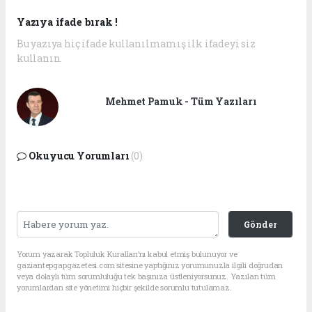
Yazıya ifade bırak !
Bu yazıya hiç ifade kullanılmamış ilk ifadeyi siz
kullanın.
Mehmet Pamuk - Tüm Yazıları
Okuyucu Yorumları
(0)
Gönder
Yorum yazarak Topluluk Kuralları’nı kabul etmiş bulunuyor ve
gaziantepgapgazetesi.com sitesine yaptığınız yorumunuzla ilgili doğrudan
veya dolaylı tüm sorumluluğu tek başınıza üstleniyorsunuz. Yazılan tüm
yorumlardan site yönetimi hiçbir şekilde sorumlu tutulamaz.