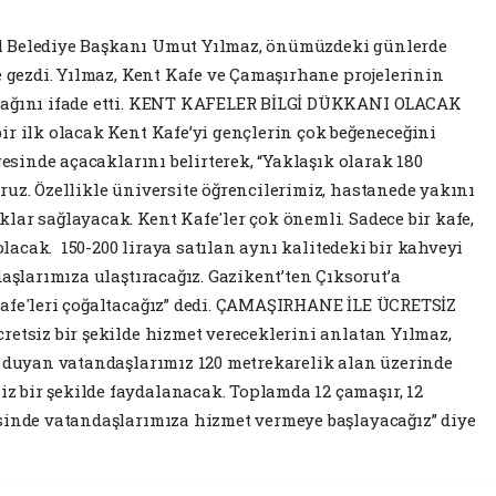
amil Belediye Başkanı Umut Yılmaz, önümüzdeki günlerde
e gezdi. Yılmaz, Kent Kafe ve Çamaşırhane projelerinin
acağını ifade etti. KENT KAFELER BİLGİ DÜKKANI OLACAK
ir ilk olacak Kent Kafe’yi gençlerin çok beğeneceğini
gesinde açacaklarını belirterek, “Yaklaşık olarak 180
ruz. Özellikle üniversite öğrencilerimiz, hastanede yakını
lar sağlayacak. Kent Kafe'ler çok önemli. Sadece bir kafe,
 olacak. 150-200 liraya satılan aynı kalitedeki bir kahveyi
daşlarımıza ulaştıracağız. Gazikent’ten Çıksorut’a
afe'leri çoğaltacağız” dedi. ÇAMAŞIRHANE İLE ÜCRETSİZ
retsiz bir şekilde hizmet vereceklerini anlatan Yılmaz,
ç duyan vatandaşlarımız 120 metrekarelik alan üzerinde
 bir şekilde faydalanacak. Toplamda 12 çamaşır, 12
sinde vatandaşlarımıza hizmet vermeye başlayacağız” diye