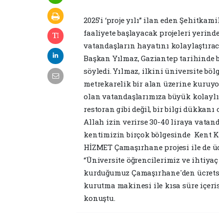
2025’i ‘proje yılı” ilan eden Şehitk
faaliyete başlayacak projeleri yerind
vatandaşların hayatını kolaylaştır
Başkan Yılmaz, Gaziantep tarihinde b
söyledi. Yılmaz, ilkini üniversite böl
metrekarelik bir alan üzerine kuruyo
olan vatandaşlarımıza büyük kolaylık
restoran gibi değil, bir bilgi dükkanı
Allah izin verirse 30-40 liraya vatan
kentimizin birçok bölgesinde Kent K
HİZMET Çamaşırhane projesi ile de üc
“Üniversite öğrencilerimiz ve ihtiya
kurduğumuz Çamaşırhane'den ücretsiz
kurutma makinesi ile kısa süre içeri
konuştu.