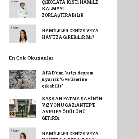
ÇİKOLATA KİSTİ HAMİLE
KALMAYI
ZORLAŞTIRABİLİR
HAMİLELER DENİZE VEYA
HAVUZA GİREBİLİR Mİ?
En Çok Okunanlar
AFAD’dan 'artçı deprem'
uyarısı: '6 ve üzerine
çıkabilir'
BAŞKAN FATMA ŞAHİN’İN
VİZYONU GAZİANTEP’E
AVRUPA ÖDÜLÜNÜ
GETİRDİ
HAMİLELER DENİZE VEYA