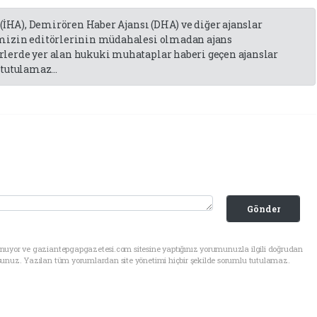
 (İHA), Demirören Haber Ajansı (DHA) ve diğer ajanslar
emizin editörlerinin müdahalesi olmadan ajans
lerde yer alan hukuki muhataplar haberi geçen ajanslar
tutulamaz...
Gönder
unuyor ve gaziantepgapgazetesi.com sitesine yaptığınız yorumunuzla ilgili doğrudan
sunuz. Yazılan tüm yorumlardan site yönetimi hiçbir şekilde sorumlu tutulamaz.