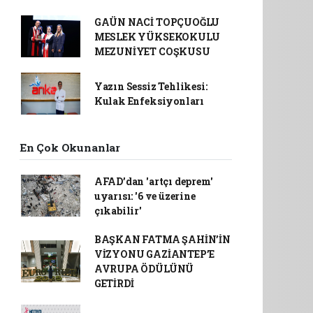
GAÜN NACİ TOPÇUOĞLU
MESLEK YÜKSEKOKULU
MEZUNİYET COŞKUSU
Yazın Sessiz Tehlikesi:
Kulak Enfeksiyonları
En Çok Okunanlar
AFAD’dan 'artçı deprem'
uyarısı: '6 ve üzerine
çıkabilir'
BAŞKAN FATMA ŞAHİN’İN
VİZYONU GAZİANTEP’E
AVRUPA ÖDÜLÜNÜ
GETİRDİ