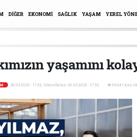
M
DİĞER
EKONOMİ
SAĞLIK
YAŞAM
YEREL YÖN
R-SANAT
kımızın yaşamını kolay
26.03.2025 - 17:52, Güncelleme: 26.03.2025 - 17:52
6624+ kez ok
EM