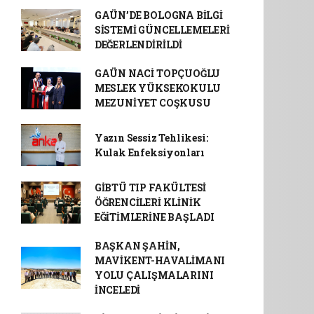
GAÜN’DE BOLOGNA BİLGİ
SİSTEMİ GÜNCELLEMELERİ
DEĞERLENDİRİLDİ
GAÜN NACİ TOPÇUOĞLU
MESLEK YÜKSEKOKULU
MEZUNİYET COŞKUSU
Yazın Sessiz Tehlikesi:
Kulak Enfeksiyonları
GİBTÜ TIP FAKÜLTESİ
ÖĞRENCİLERİ KLİNİK
EĞİTİMLERİNE BAŞLADI
BAŞKAN ŞAHİN,
MAVİKENT-HAVALİMANI
YOLU ÇALIŞMALARINI
İNCELEDİ