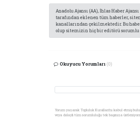
Anadolu Ajansı (AA), İhlas Haber Ajansı
tarafından eklenen tüm haberler, sit
kanallarından çekilmektedir. Bu haber
olup sitemizin hiç bir editörü sorumlu 
Okuyucu Yorumları
(0)
Yorum yazarak Topluluk Kuralları’nı kabul etmiş bul
veya dolaylı tüm sorumluluğu tek başınıza üstleniyor