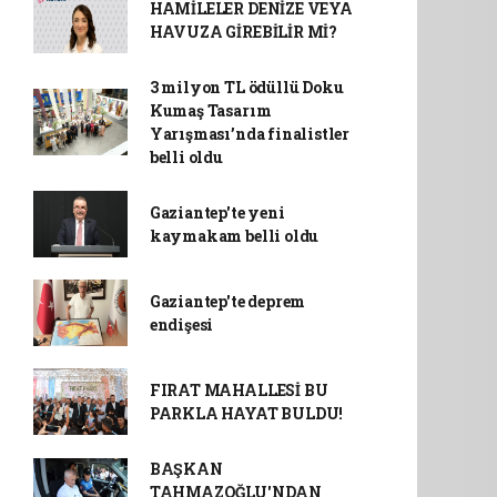
HAMİLELER DENİZE VEYA
HAVUZA GİREBİLİR Mİ?
3 milyon TL ödüllü Doku
Kumaş Tasarım
Yarışması’nda finalistler
belli oldu
Gaziantep'te yeni
kaymakam belli oldu
Gaziantep'te deprem
endişesi
FIRAT MAHALLESİ BU
PARKLA HAYAT BULDU!
BAŞKAN
TAHMAZOĞLU'NDAN