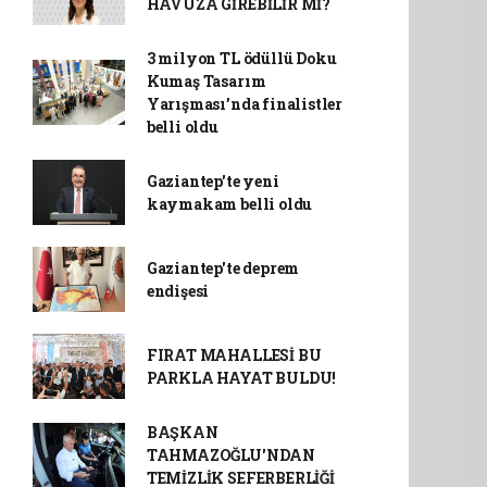
HAVUZA GİREBİLİR Mİ?
3 milyon TL ödüllü Doku
Kumaş Tasarım
Yarışması’nda finalistler
belli oldu
Gaziantep'te yeni
kaymakam belli oldu
Gaziantep'te deprem
endişesi
FIRAT MAHALLESİ BU
PARKLA HAYAT BULDU!
BAŞKAN
TAHMAZOĞLU'NDAN
TEMİZLİK SEFERBERLİĞİ