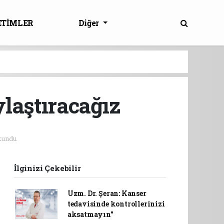
ETİMLER
Diğer
laştıracağız
undu.
İlginizi Çekebilir
Uzm. Dr. Şeran: Kanser
tedavisinde kontrollerinizi
aksatmayın"