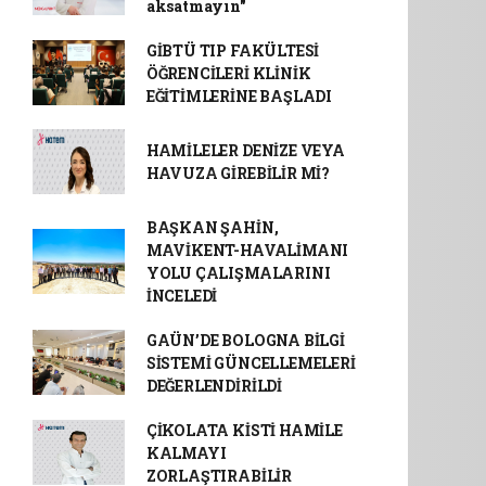
aksatmayın"
GİBTÜ TIP FAKÜLTESİ
ÖĞRENCİLERİ KLİNİK
EĞİTİMLERİNE BAŞLADI
HAMİLELER DENİZE VEYA
HAVUZA GİREBİLİR Mİ?
BAŞKAN ŞAHİN,
MAVİKENT-HAVALİMANI
YOLU ÇALIŞMALARINI
İNCELEDİ
GAÜN’DE BOLOGNA BİLGİ
SİSTEMİ GÜNCELLEMELERİ
DEĞERLENDİRİLDİ
ÇİKOLATA KİSTİ HAMİLE
KALMAYI
ZORLAŞTIRABİLİR