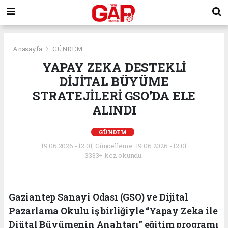
Anasayfa
GÜNDEM
YAPAY ZEKA DESTEKLİ
DİJİTAL BÜYÜME
STRATEJİLERİ GSO’DA ELE
ALINDI
GÜNDEM
19.06.2026 - 12:01, Güncelleme: 19.06.2026 - 12:01
3333+ kez okundu.
Gaziantep Sanayi Odası (GSO) ve Dijital
Pazarlama Okulu iş birliğiyle “Yapay Zeka ile
Dijital Büyümenin Anahtarı” eğitim programı