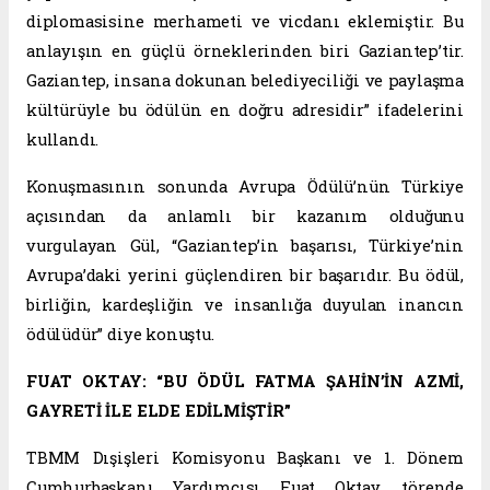
diplomasisine merhameti ve vicdanı eklemiştir. Bu
anlayışın en güçlü örneklerinden biri Gaziantep’tir.
Gaziantep, insana dokunan belediyeciliği ve paylaşma
kültürüyle bu ödülün en doğru adresidir” ifadelerini
kullandı.
Konuşmasının sonunda Avrupa Ödülü’nün Türkiye
açısından da anlamlı bir kazanım olduğunu
vurgulayan Gül, “Gaziantep’in başarısı, Türkiye’nin
Avrupa’daki yerini güçlendiren bir başarıdır. Bu ödül,
birliğin, kardeşliğin ve insanlığa duyulan inancın
ödülüdür” diye konuştu.
FUAT OKTAY: “BU ÖDÜL FATMA ŞAHİN’İN AZMİ,
GAYRETİ İLE ELDE EDİLMİŞTİR”
TBMM Dışişleri Komisyonu Başkanı ve 1. Dönem
Cumhurbaşkanı Yardımcısı Fuat Oktay, törende