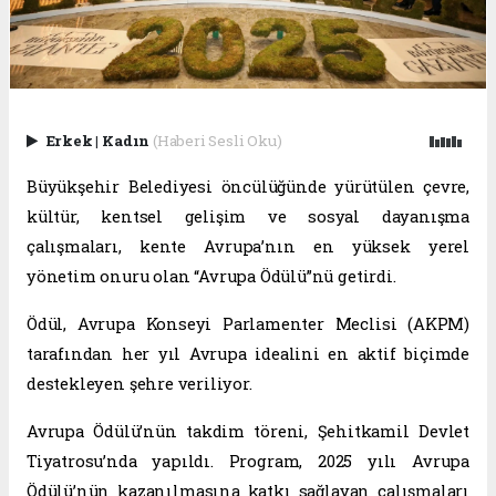
Erkek
|
Kadın
(Haberi Sesli Oku)
Büyükşehir Belediyesi öncülüğünde yürütülen çevre,
kültür, kentsel gelişim ve sosyal dayanışma
çalışmaları, kente Avrupa’nın en yüksek yerel
yönetim onuru olan “Avrupa Ödülü”nü getirdi.
Ödül, Avrupa Konseyi Parlamenter Meclisi (AKPM)
tarafından her yıl Avrupa idealini en aktif biçimde
destekleyen şehre veriliyor.
Avrupa Ödülü’nün takdim töreni, Şehitkamil Devlet
Tiyatrosu’nda yapıldı. Program, 2025 yılı Avrupa
Ödülü’nün kazanılmasına katkı sağlayan çalışmaları