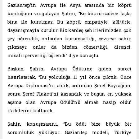
Gaziantep’in Avrupa ile Asya arasında bir köprü
kurduğunu vurgulayan Şahin, “Bu köprü sadece taşla,
bina ile kurulmaz. Bu köprü, empatiyle, kültürle,
dayanışmayla kurulur. Biz kardeş şehirlerimizden çok
şey öğrendik; onlardan kurumsallığı, çevreye sahip
çıkmayı; onlar da bizden cömertliği, direnci,
misafirperverliği öğrendi” diye konuştu.
Başkan Şahin, Avrupa Ödülü’ne giden süreci
hatırlatarak, “Bu yolculuğa 11 yıl önce çıktık. Önce
Avrupa Diploması’nı aldık, ardından Şeref Bayrağı’nı,
sonra Şeref Plaketi’ni kazandık ve bugün en yüksek
aşama olan Avrupa Ödülü’nü almak nasip oldu”
ifadelerini kullandı.
Şahin konuşmasını, “Bu ödül bize büyük bir
sorumluluk yüklüyor. Gaziantep modeli, Türkiye