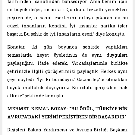
tarihinden, sanatından bahsediyor. Ama benim için
en büyük değer, insanları. Çünkü o lezzetli yemekleri
pişiren de, o sanat eserlerini ortaya çıkaran da bu
güzel insanların kendisi. İyi insanlar harika işler
başarır. Bu şehir de iyi insanların eseri” diye konuştu.
Konatar, iki gün boyunca şehirde yaptıkları
temaslarda heyet üyelerinin de aynı duyguları
paylaştığını ifade ederek, “Arkadaşlarımla birlikte
şehrinizle ilgili görüşlerimizi paylaştık. Herkes aynı
şeyi söyledi: ‘İyi ki buradayız.’ Gaziantep’te olmaktan
büyük mutluluk duyuyoruz. Bu ödülü gerçekten hak
ettiniz” şeklinde konuştu.
MEHMET KEMAL BOZAY: “BU ÖDÜL, TÜRKİYE’NİN
AVRUPA’DAKİ YERİNİ PEKİŞTİREN BİR BAŞARIDIR”
Dışişleri Bakan Yardımcısı ve Avrupa Birliği Başkanı