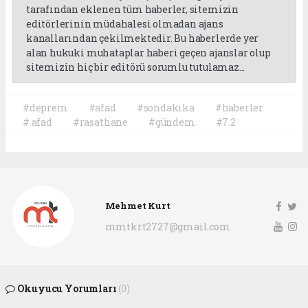
tarafından eklenen tüm haberler, sitemizin
editörlerinin müdahalesi olmadan ajans
kanallarından çekilmektedir. Bu haberlerde yer
alan hukuki muhataplar haberi geçen ajanslar olup
sitemizin hiç bir editörü sorumlu tutulamaz...
#deprem
#afad
#sondakika
#haberler
#.afad
#rasathane
#gündem
#7.2
Mehmet Kurt
mmtkrt2727@gmail.com
Okuyucu Yorumları
(0)