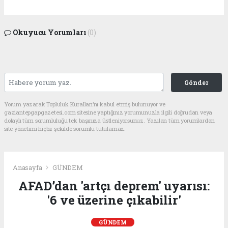
Okuyucu Yorumları
(0)
Gönder
Yorum yazarak Topluluk Kuralları’nı kabul etmiş bulunuyor ve
gaziantepgapgazetesi.com sitesine yaptığınız yorumunuzla ilgili doğrudan veya
dolaylı tüm sorumluluğu tek başınıza üstleniyorsunuz. Yazılan tüm yorumlardan
site yönetimi hiçbir şekilde sorumlu tutulamaz.
Anasayfa
GÜNDEM
AFAD’dan 'artçı deprem' uyarısı:
'6 ve üzerine çıkabilir'
GÜNDEM