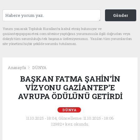
Gönder
Yorum yazarak Topluluk Kuralları’nı kabul etmiş bulunuyor ve
gaziantepgapgazetesi.com sitesine yaptığınız yorumunuzla ilgili doğrudan veya
dolaylı tüm sorumluluğu tek başınıza üstleniyorsunuz. Yazılan tüm yorumlardan
site yönetimi hiçbir şekilde sorumlu tutulamaz.
Anasayfa
DÜNYA
BAŞKAN FATMA ŞAHİN’İN
VİZYONU GAZİANTEP’E
AVRUPA ÖDÜLÜNÜ GETİRDİ
DÜNYA
11.10.2025 - 18:04, Güncelleme: 11.10.2025 - 18:06
12982+ kez okundu.