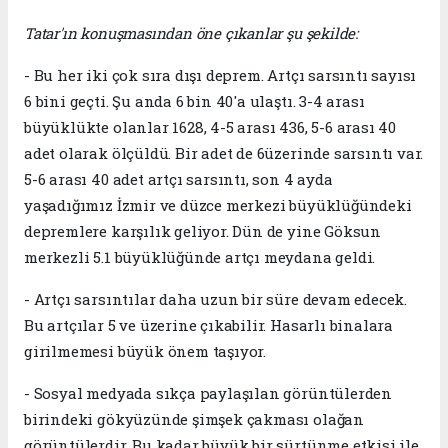
Tatar'ın konuşmasından öne çıkanlar şu şekilde:
- Bu her iki çok sıra dışı deprem. Artçı sarsıntı sayısı
6 bini geçti. Şu anda 6 bin 40'a ulaştı. 3-4 arası
büyüklükte olanlar 1628, 4-5 arası 436, 5-6 arası 40
adet olarak ölçüldü. Bir adet de 6üzerinde sarsıntı var.
5-6 arası 40 adet artçı sarsıntı, son 4 ayda
yaşadığımız İzmir ve düzce merkezi büyüklüğündeki
depremlere karşılık geliyor. Dün de yine Göksun
merkezli 5.1 büyüklüğünde artçı meydana geldi.
- Artçı sarsıntılar daha uzun bir süre devam edecek.
Bu artçılar 5 ve üzerine çıkabilir. Hasarlı binalara
girilmemesi büyük önem taşıyor.
- Sosyal medyada sıkça paylaşılan görüntülerden
birindeki gökyüzünde şimşek çakması olağan
görüntülerdir. Bu kadar büyük bir sürtünme etkisi ile