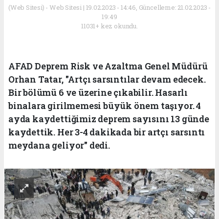
(Web Sitesi) - Web Sitesi | 19.02.2023 - 14:46, Güncelleme: 21.02.2023 -
19:49
11031+ kez okundu.
AFAD Deprem Risk ve Azaltma Genel Müdürü
Orhan Tatar, "Artçı sarsıntılar devam edecek.
Bir bölümü 6 ve üzerine çıkabilir. Hasarlı
binalara girilmemesi büyük önem taşıyor. 4
ayda kaydettiğimiz deprem sayısını 13 günde
kaydettik. Her 3-4 dakikada bir artçı sarsıntı
meydana geliyor" dedi.