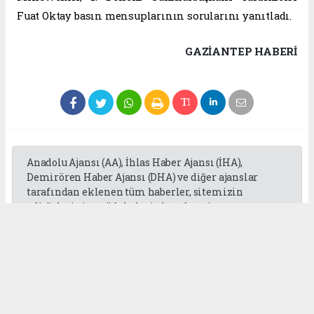
Fuat Oktay basın mensuplarının sorularını yanıtladı.
GAZIANTEP HABERİ
Anadolu Ajansı (AA), İhlas Haber Ajansı (İHA),
Demirören Haber Ajansı (DHA) ve diğer ajanslar
tarafından eklenen tüm haberler, sitemizin
editörlerinin müdahalesi olmadan ajans
kanallarından çekilmektedir. Bu haberlerde yer
alan hukuki muhataplar haberi geçen ajanslar olup
sitemizin hiç bir editörü sorumlu tutulamaz...