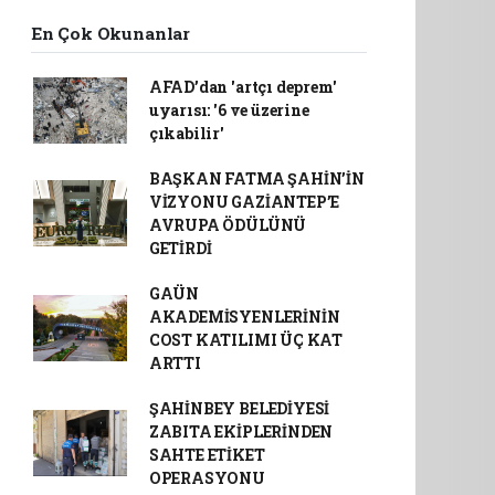
En Çok Okunanlar
AFAD’dan 'artçı deprem'
uyarısı: '6 ve üzerine
çıkabilir'
BAŞKAN FATMA ŞAHİN’İN
VİZYONU GAZİANTEP’E
AVRUPA ÖDÜLÜNÜ
GETİRDİ
GAÜN
AKADEMİSYENLERİNİN
COST KATILIMI ÜÇ KAT
ARTTI
ŞAHİNBEY BELEDİYESİ
ZABITA EKİPLERİNDEN
SAHTE ETİKET
OPERASYONU