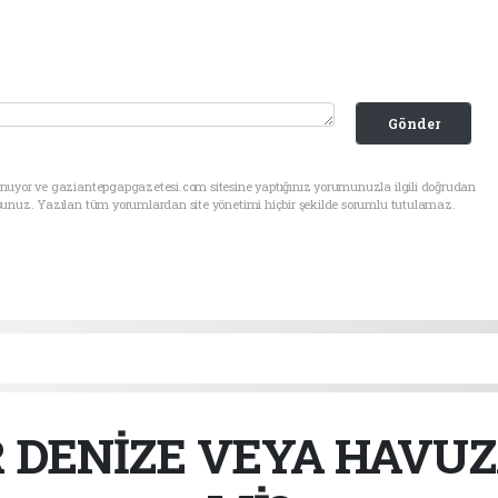
Gönder
unuyor ve gaziantepgapgazetesi.com sitesine yaptığınız yorumunuzla ilgili doğrudan
sunuz. Yazılan tüm yorumlardan site yönetimi hiçbir şekilde sorumlu tutulamaz.
 DENİZE VEYA HAVUZA