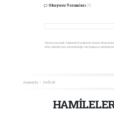
Okuyucu Yorumları
(0)
Yorum yazarak Topluluk Kuralları’nı kabul etmiş bul
veya dolaylı tüm sorumluluğu tek başınıza üstleniyor
Anasayfa
SAĞLIK
HAMİLELER