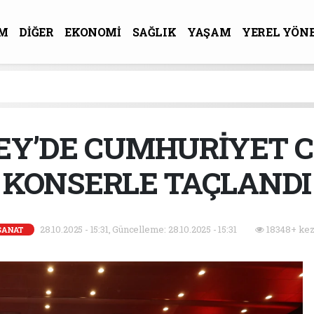
M
DİĞER
EKONOMİ
SAĞLIK
YAŞAM
YEREL YÖN
R-SANAT
EY’DE CUMHURİYET 
KONSERLE TAÇLANDI
28.10.2025 - 15:31, Güncelleme: 28.10.2025 - 15:31
18348+ kez
SANAT