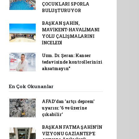
ÇOCUKLARI SPORLA
BULUŞTURUYOR
BAŞKAN ŞAHİN,
MAVİKENT-HAVALİMANI
YOLU ÇALIŞMALARINI
İNCELEDİ
Uzm. Dr. Şeran: Kanser
tedavisinde kontrollerinizi
aksatmayın"
En Çok Okunanlar
AFAD’dan 'artçı deprem'
uyarısı: '6 ve üzerine
çıkabilir'
BAŞKAN FATMA ŞAHİN’İN
VİZYONU GAZİANTEP’E