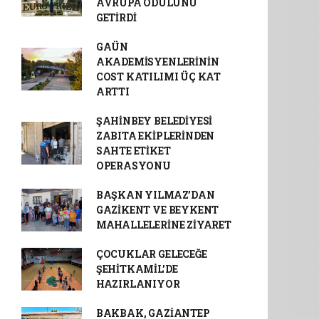
AVRUPA ÖDÜLÜNÜ
GETİRDİ
GAÜN
AKADEMİSYENLERİNİN
COST KATILIMI ÜÇ KAT
ARTTI
ŞAHİNBEY BELEDİYESİ
ZABITA EKİPLERİNDEN
SAHTE ETİKET
OPERASYONU
BAŞKAN YILMAZ’DAN
GAZİKENT VE BEYKENT
MAHALLELERİNE ZİYARET
ÇOCUKLAR GELECEĞE
ŞEHİTKAMİL’DE
HAZIRLANIYOR
BAKBAK, GAZİANTEP