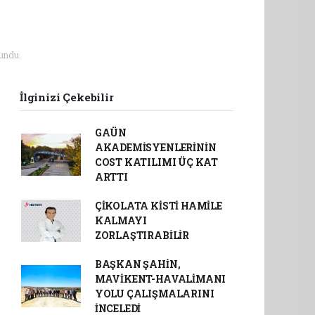
undu.
İlginizi Çekebilir
GAÜN
AKADEMİSYENLERİNİN
COST KATILIMI ÜÇ KAT
ARTTI
ÇİKOLATA KİSTİ HAMİLE
KALMAYI
ZORLAŞTIRABİLİR
BAŞKAN ŞAHİN,
MAVİKENT-HAVALİMANI
YOLU ÇALIŞMALARINI
İNCELEDİ