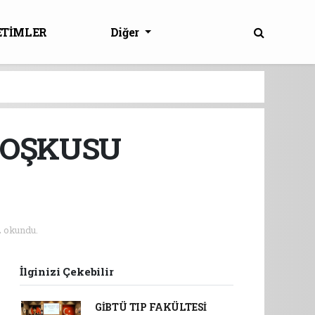
ETİMLER
Diğer
COŞKUSU
 okundu.
İlginizi Çekebilir
GİBTÜ TIP FAKÜLTESİ