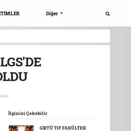
ETİMLER
Diğer
LGS'DE
OLDU
undu.
İlginizi Çekebilir
GİBTÜ TIP FAKÜLTESİ