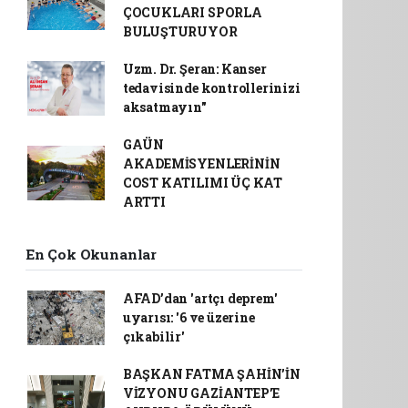
ÇOCUKLARI SPORLA
BULUŞTURUYOR
Uzm. Dr. Şeran: Kanser
tedavisinde kontrollerinizi
aksatmayın"
GAÜN
AKADEMİSYENLERİNİN
COST KATILIMI ÜÇ KAT
ARTTI
En Çok Okunanlar
AFAD’dan 'artçı deprem'
uyarısı: '6 ve üzerine
çıkabilir'
BAŞKAN FATMA ŞAHİN’İN
VİZYONU GAZİANTEP’E