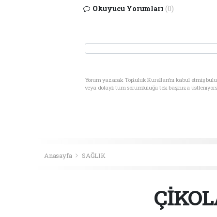
Okuyucu Yorumları
(0)
Yorum yazarak Topluluk Kuralları’nı kabul etmiş bul
veya dolaylı tüm sorumluluğu tek başınıza üstleniyor
Anasayfa
SAĞLIK
ÇİKOL