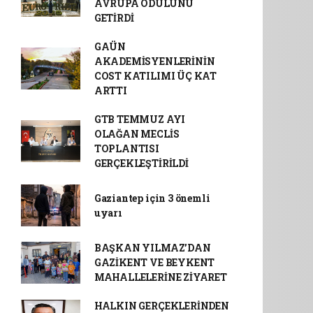
AVRUPA ÖDÜLÜNÜ
GETİRDİ
GAÜN
AKADEMİSYENLERİNİN
COST KATILIMI ÜÇ KAT
ARTTI
GTB TEMMUZ AYI
OLAĞAN MECLİS
TOPLANTISI
GERÇEKLEŞTİRİLDİ
Gaziantep için 3 önemli
uyarı
BAŞKAN YILMAZ’DAN
GAZİKENT VE BEYKENT
MAHALLELERİNE ZİYARET
HALKIN GERÇEKLERİNDEN