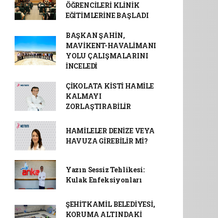
ÖĞRENCİLERİ KLİNİK
EĞİTİMLERİNE BAŞLADI
BAŞKAN ŞAHİN,
MAVİKENT-HAVALİMANI
YOLU ÇALIŞMALARINI
İNCELEDİ
ÇİKOLATA KİSTİ HAMİLE
KALMAYI
ZORLAŞTIRABİLİR
HAMİLELER DENİZE VEYA
HAVUZA GİREBİLİR Mİ?
Yazın Sessiz Tehlikesi:
Kulak Enfeksiyonları
ŞEHİTKAMİL BELEDİYESİ,
KORUMA ALTINDAKİ