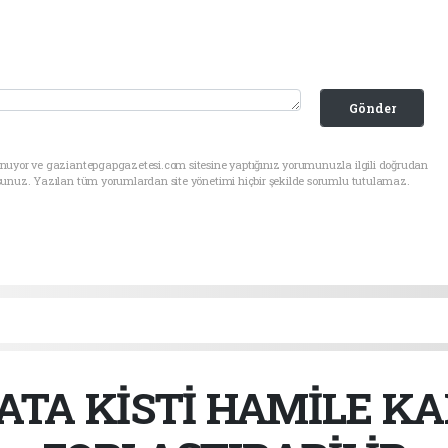
Gönder
unuyor ve gaziantepgapgazetesi.com sitesine yaptığınız yorumunuzla ilgili doğrudan
sunuz. Yazılan tüm yorumlardan site yönetimi hiçbir şekilde sorumlu tutulamaz.
ATA KİSTİ HAMİLE K