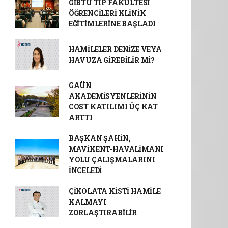
GİBTÜ TIP FAKÜLTESİ
ÖĞRENCİLERİ KLİNİK
EĞİTİMLERİNE BAŞLADI
HAMİLELER DENİZE VEYA
HAVUZA GİREBİLİR Mİ?
GAÜN
AKADEMİSYENLERİNİN
COST KATILIMI ÜÇ KAT
ARTTI
BAŞKAN ŞAHİN,
MAVİKENT-HAVALİMANI
YOLU ÇALIŞMALARINI
İNCELEDİ
ÇİKOLATA KİSTİ HAMİLE
KALMAYI
ZORLAŞTIRABİLİR