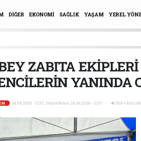
M
DİĞER
EKONOMİ
SAĞLIK
YAŞAM
YEREL YÖN
R-SANAT
BEY ZABITA EKİPLERİ 
ENCİLERİN YANINDA 
14.06.2026 - 11:37, Güncelleme: 14.06.2026 - 11:37
3116+ kez ok
EM