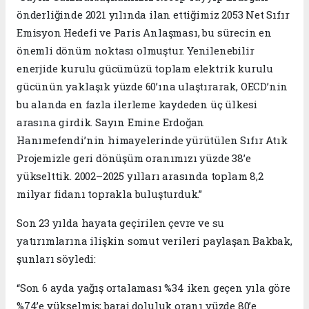
önderliğinde 2021 yılında ilan ettiğimiz 2053 Net Sıfır
Emisyon Hedefi ve Paris Anlaşması, bu sürecin en
önemli dönüm noktası olmuştur. Yenilenebilir
enerjide kurulu gücümüzü toplam elektrik kurulu
gücünün yaklaşık yüzde 60’ına ulaştırarak, OECD’nin
bu alanda en fazla ilerleme kaydeden üç ülkesi
arasına girdik. Sayın Emine Erdoğan
Hanımefendi’nin himayelerinde yürütülen Sıfır Atık
Projemizle geri dönüşüm oranımızı yüzde 38’e
yükselttik. 2002–2025 yılları arasında toplam 8,2
milyar fidanı toprakla buluşturduk.”
Son 23 yılda hayata geçirilen çevre ve su
yatırımlarına ilişkin somut verileri paylaşan Bakbak,
şunları söyledi:
“Son 6 ayda yağış ortalaması %34 iken geçen yıla göre
%74’e yükselmiş; baraj doluluk oranı yüzde 80’e