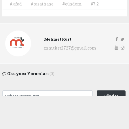
#.afad
#rasathane
#gündem
#7.2
Mehmet Kurt
mmtkrt2727@gmail.com
Okuyucu Yorumları
(0)
Gönder
Yorum yazarak Topluluk Kuralları’nı kabul etmiş bulunuyor ve
gaziantepgapgazetesi.com sitesine yaptığınız yorumunuzla ilgili doğrudan veya
dolaylı tüm sorumluluğu tek başınıza üstleniyorsunuz. Yazılan tüm yorumlardan
site yönetimi hiçbir şekilde sorumlu tutulamaz.