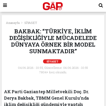
Anasayfa
SİYASET
BAKBAK: “TÜRKİYE, İKLİM
DEĞİŞİKLİĞİYLE MÜCADELEDE
DÜNYAYA ÖRNEK BİR MODEL
SUNMAKTADIR”
SİYASET
04.06.2026 - 10:55, Güncelleme: 04.06.2026 - 10:55
7804+ kez okundu.
AK Parti Gaziantep Milletvekili Doç. Dr.
Derya Bakbak, TBMM Genel Kurulu’nda
iklim değişikliği gündemiyle yaptığı