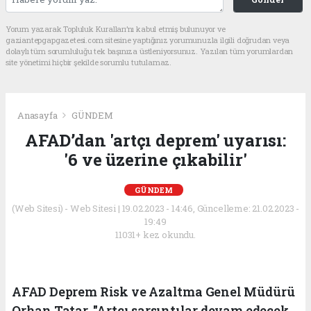
Yorum yazarak Topluluk Kuralları’nı kabul etmiş bulunuyor ve
gaziantepgapgazetesi.com sitesine yaptığınız yorumunuzla ilgili doğrudan veya
dolaylı tüm sorumluluğu tek başınıza üstleniyorsunuz. Yazılan tüm yorumlardan
site yönetimi hiçbir şekilde sorumlu tutulamaz.
Anasayfa
GÜNDEM
AFAD’dan 'artçı deprem' uyarısı:
'6 ve üzerine çıkabilir'
GÜNDEM
(Web Sitesi) - Web Sitesi | 19.02.2023 - 14:46, Güncelleme: 21.02.2023 -
19:49
11031+ kez okundu.
AFAD Deprem Risk ve Azaltma Genel Müdürü
Orhan Tatar, "Artçı sarsıntılar devam edecek.