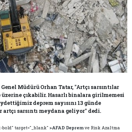
enel Müdürü Orhan Tatar, "Artçı sarsıntılar
üzerine çıkabilir. Hasarlı binalara girilmemesi
ydettiğimiz deprem sayısını 13 günde
r artçı sarsıntı meydana geliyor" dedi.
t-bold" target="_blank"
>AFAD
Deprem
ve Risk Azaltma