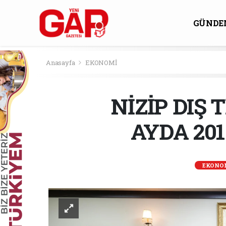
GÜNDE
KÜLTÜ
Anasayfa
EKONOMİ
NİZİP DIŞ 
AYDA 20
EKONO