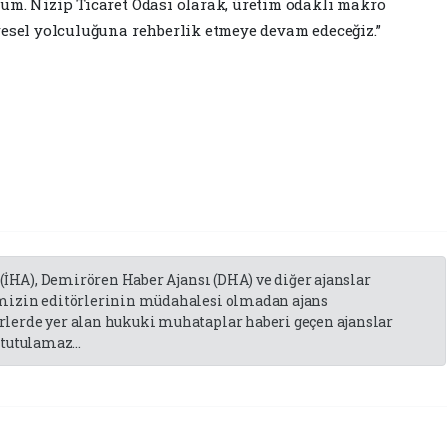
um. Nizip Ticaret Odası olarak, üretim odaklı makro
resel yolculuğuna rehberlik etmeye devam edeceğiz.”
 (İHA), Demirören Haber Ajansı (DHA) ve diğer ajanslar
emizin editörlerinin müdahalesi olmadan ajans
lerde yer alan hukuki muhataplar haberi geçen ajanslar
tutulamaz...