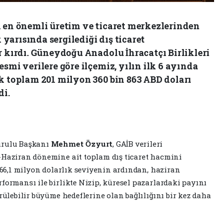
i en önemli üretim ve ticaret merkezlerinden
k yarısında sergilediği dış ticaret
r kırdı. Güneydoğu Anadolu İhracatçı Birlikleri
smi verilere göre ilçemiz, yılın ilk 6 ayında
k toplam 201 milyon 360 bin 863 ABD doları
di.
urulu Başkanı
Mehmet Özyurt
, GAİB verileri
-Haziran dönemine ait toplam dış ticaret hacmini
 166,1 milyon dolarlık seviyenin ardından, haziran
formansı ile birlikte Nizip, küresel pazarlardaki payını
ürülebilir büyüme hedeflerine olan bağlılığını bir kez daha