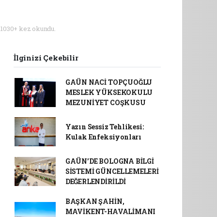
11030+ kez okundu.
İlginizi Çekebilir
GAÜN NACİ TOPÇUOĞLU
MESLEK YÜKSEKOKULU
MEZUNİYET COŞKUSU
Yazın Sessiz Tehlikesi:
Kulak Enfeksiyonları
GAÜN’DE BOLOGNA BİLGİ
SİSTEMİ GÜNCELLEMELERİ
DEĞERLENDİRİLDİ
BAŞKAN ŞAHİN,
MAVİKENT-HAVALİMANI