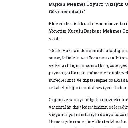
Başkan Mehmet Özyurt: "Nizip’in Ü
Güvencemizdir"
Elde edilen istikrarlı ivmenin ve ta
Yönetim Kurulu Başkanı
Mehmet Öz
verdi:
“Ocak-Haziran döneminde ulaştığım
sanayicimizin ve tüccarımızın küres
ve kararlılığının somut bir gösterges
piyasa şartlarına rağmen endüstriy
süreçlerimiz ve dijitalleşme odaklı 
rekabetçiliğini en üst seviyede tutmu
Organize sanayi bölgelerimizdeki üret
yatırımlar, dış ticaretimizin geleceğ
vizyoner yatırımlarıyla dünya pazarl
ihracatçılarımızı, tacirlerimizi ve 