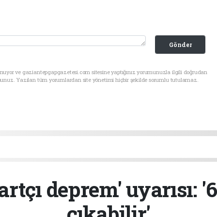
Gönder
unuyor ve gaziantepgapgazetesi.com sitesine yaptığınız yorumunuzla ilgili doğrudan
sunuz. Yazılan tüm yorumlardan site yönetimi hiçbir şekilde sorumlu tutulamaz.
rtçı deprem' uyarısı: '
çıkabilir'