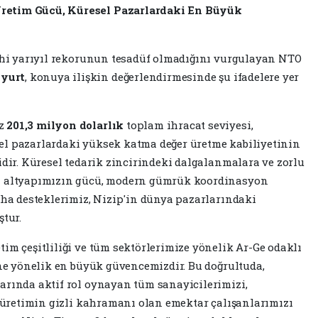
retim Gücü, Küresel Pazarlardaki En Büyük
rihi yarıyıl rekorunun tesadüf olmadığını vurgulayan NTO
yurt
, konuya ilişkin değerlendirmesinde şu ifadelere yer
ız
201,3 milyon dolarlık
toplam ihracat seviyesi,
el pazarlardaki yüksek katma değer üretme kabiliyetinin
idir. Küresel tedarik zincirindeki dalgalanmalara ve zorlu
el altyapımızın gücü, modern gümrük koordinasyon
saha desteklerimiz, Nizip'in dünya pazarlarındaki
ştur.
im çeşitliliği ve tüm sektörlerimize yönelik Ar-Ge odaklı
ine yönelik en büyük güvencemizdir. Bu doğrultuda,
arında aktif rol oynayan tüm sanayicilerimizi,
bu üretimin gizli kahramanı olan emektar çalışanlarımızı