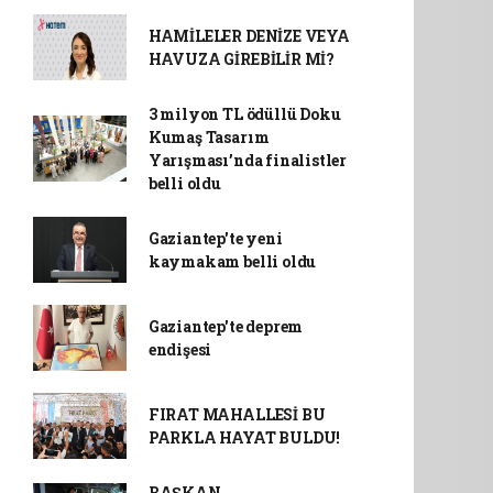
HAMİLELER DENİZE VEYA
HAVUZA GİREBİLİR Mİ?
3 milyon TL ödüllü Doku
Kumaş Tasarım
Yarışması’nda finalistler
belli oldu
Gaziantep'te yeni
kaymakam belli oldu
Gaziantep'te deprem
endişesi
FIRAT MAHALLESİ BU
PARKLA HAYAT BULDU!
BAŞKAN