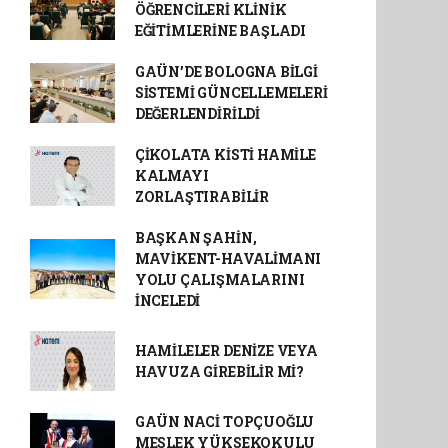
ÖĞRENCİLERİ KLİNİK
EĞİTİMLERİNE BAŞLADI
GAÜN’DE BOLOGNA BİLGİ
SİSTEMİ GÜNCELLEMELERİ
DEĞERLENDİRİLDİ
ÇİKOLATA KİSTİ HAMİLE
KALMAYI
ZORLAŞTIRABİLİR
BAŞKAN ŞAHİN,
MAVİKENT-HAVALİMANI
YOLU ÇALIŞMALARINI
İNCELEDİ
HAMİLELER DENİZE VEYA
HAVUZA GİREBİLİR Mİ?
GAÜN NACİ TOPÇUOĞLU
MESLEK YÜKSEKOKULU