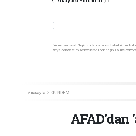
Okuyucu Yorumları
(0)
Yorum yazarak Topluluk Kuralları’nı kabul etmiş bul
veya dolaylı tüm sorumluluğu tek başınıza üstleniyor
Anasayfa
GÜNDEM
AFAD’dan 'a