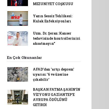
MEZUNİYET COŞKUSU
Yazın Sessiz Tehlikesi:
Kulak Enfeksiyonları
Uzm. Dr. Şeran: Kanser
tedavisinde kontrollerinizi
aksatmayın"
En Çok Okunanlar
AFAD’dan 'artçı deprem'
uyarısı: '6 ve üzerine
çıkabilir'
BAŞKAN FATMA ŞAHİN’İN
VİZYONU GAZİANTEP’E
AVRUPA ÖDÜLÜNÜ
GETİRDİ