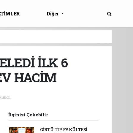
ETİMLER
Diğer
ELEDİ İLK 6
EV HACİM
kundu.
İlginizi Çekebilir
GİBTÜ TIP FAKÜLTESİ