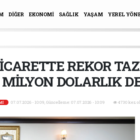
M
DİĞER
EKONOMİ
SAĞLIK
YAŞAM
YEREL YÖN
R-SANAT
TİCARETTE REKOR TAZ
1 MİLYON DOLARLIK D
07.07.2026 - 10:09, Güncelleme: 07.07.2026 - 10:09
4730 kez o
Mİ