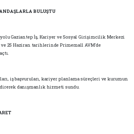
ATANDAŞLARLA BULUŞTU
olu Gaziantep İş, Kariyer ve Sosyal Girişimcilik Merkezi
 24 ve 25 Haziran tarihlerinde Primemall AVM'de
çtı.
ları, iş başvuruları, kariyer planlama süreçleri ve kurumun
direrek danışmanlık hizmeti sundu.
ARET