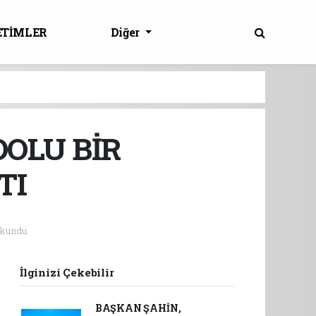
ETİMLER
Diğer
OLU BİR
TI
kundu.
İlginizi Çekebilir
BAŞKAN ŞAHİN,