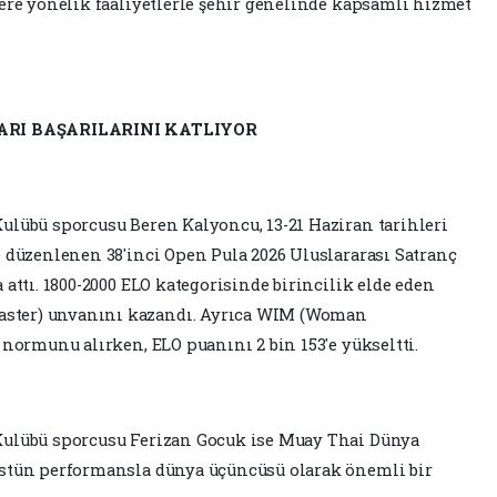
ere yönelik faaliyetlerle şehir genelinde kapsamlı hizmet
ARI BAŞARILARINI KATLIYOR
ulübü sporcusu Beren Kalyoncu, 13-21 Haziran tarihleri
 düzenlenen 38'inci Open Pula 2026 Uluslararası Satranç
attı. 1800-2000 ELO kategorisinde birincilik elde eden
ster) unvanını kazandı. Ayrıca WIM (Woman
 normunu alırken, ELO puanını 2 bin 153'e yükseltti.
Kulübü sporcusu Ferizan Gocuk ise Muay Thai Dünya
üstün performansla dünya üçüncüsü olarak önemli bir