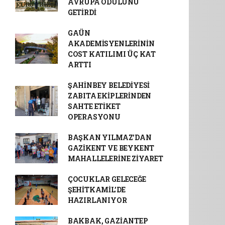
AVRUPA ÖDÜLÜNÜ
GETİRDİ
GAÜN
AKADEMİSYENLERİNİN
COST KATILIMI ÜÇ KAT
ARTTI
ŞAHİNBEY BELEDİYESİ
ZABITA EKİPLERİNDEN
SAHTE ETİKET
OPERASYONU
BAŞKAN YILMAZ’DAN
GAZİKENT VE BEYKENT
MAHALLELERİNE ZİYARET
ÇOCUKLAR GELECEĞE
ŞEHİTKAMİL’DE
HAZIRLANIYOR
BAKBAK, GAZİANTEP