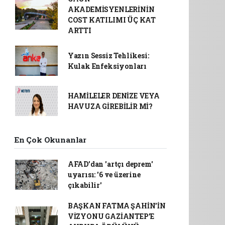
AKADEMİSYENLERİNİN
COST KATILIMI ÜÇ KAT
ARTTI
Yazın Sessiz Tehlikesi:
Kulak Enfeksiyonları
HAMİLELER DENİZE VEYA
HAVUZA GİREBİLİR Mİ?
En Çok Okunanlar
AFAD’dan 'artçı deprem'
uyarısı: '6 ve üzerine
çıkabilir'
BAŞKAN FATMA ŞAHİN’İN
VİZYONU GAZİANTEP’E