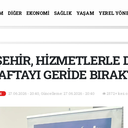
M
DİĞER
EKONOMİ
SAĞLIK
YAŞAM
YEREL YÖN
R-SANAT
EHİR, HİZMETLERLE D
AFTAYI GERİDE BIRAK
27.06.2026 - 20:40, Güncelleme: 27.06.2026 - 20:40
2572+ kez o
M