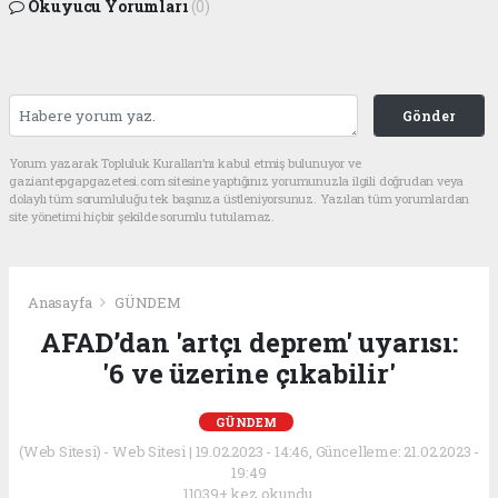
Okuyucu Yorumları
(0)
Gönder
Yorum yazarak Topluluk Kuralları’nı kabul etmiş bulunuyor ve
gaziantepgapgazetesi.com sitesine yaptığınız yorumunuzla ilgili doğrudan veya
dolaylı tüm sorumluluğu tek başınıza üstleniyorsunuz. Yazılan tüm yorumlardan
site yönetimi hiçbir şekilde sorumlu tutulamaz.
Anasayfa
GÜNDEM
AFAD’dan 'artçı deprem' uyarısı:
'6 ve üzerine çıkabilir'
GÜNDEM
(Web Sitesi) - Web Sitesi | 19.02.2023 - 14:46, Güncelleme: 21.02.2023 -
19:49
11039+ kez okundu.