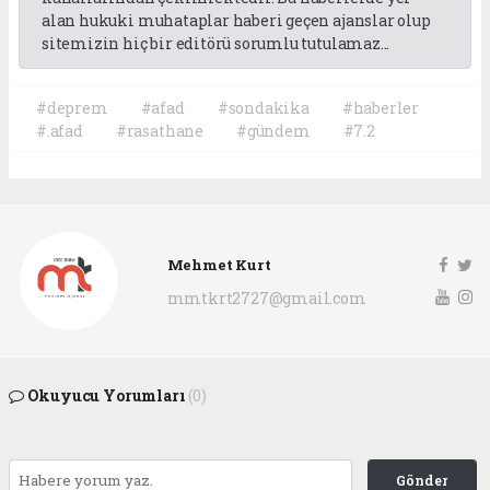
alan hukuki muhataplar haberi geçen ajanslar olup
sitemizin hiç bir editörü sorumlu tutulamaz...
#deprem
#afad
#sondakika
#haberler
#.afad
#rasathane
#gündem
#7.2
Mehmet Kurt
mmtkrt2727@gmail.com
Okuyucu Yorumları
(0)
Gönder