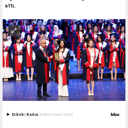
attı.
Erkek
|
Kadın
(Haberi Sesli Oku)