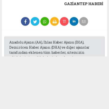
GAZIANTEP HABERİ
Anadolu Ajansı (AA), İhlas Haber Ajansı (İHA),
Demirören Haber Ajansı (DHA) ve diğer ajanslar
tarafından eklenen tüm haberler, sitemizin
editörlerinin müdahalesi olmadan ajans
kanallarından çekilmektedir. Bu haberlerde yer
alan hukuki muhataplar haberi geçen ajanslar olup
sitemizin hiç bir editörü sorumlu tutulamaz...
Okuyucu Yorumları
(0)