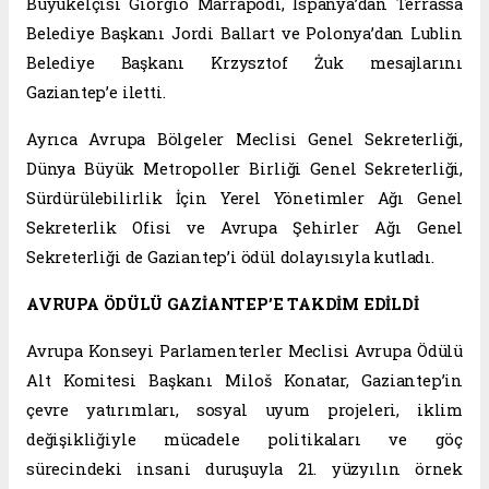
Büyükelçisi Giorgio Marrapodi, İspanya’dan Terrassa
Belediye Başkanı Jordi Ballart ve Polonya’dan Lublin
Belediye Başkanı Krzysztof Żuk mesajlarını
Gaziantep’e iletti.
Ayrıca Avrupa Bölgeler Meclisi Genel Sekreterliği,
Dünya Büyük Metropoller Birliği Genel Sekreterliği,
Sürdürülebilirlik İçin Yerel Yönetimler Ağı Genel
Sekreterlik Ofisi ve Avrupa Şehirler Ağı Genel
Sekreterliği de Gaziantep’i ödül dolayısıyla kutladı.
AVRUPA ÖDÜLÜ GAZİANTEP’E TAKDİM EDİLDİ
Avrupa Konseyi Parlamenterler Meclisi Avrupa Ödülü
Alt Komitesi Başkanı Miloš Konatar, Gaziantep’in
çevre yatırımları, sosyal uyum projeleri, iklim
değişikliğiyle mücadele politikaları ve göç
sürecindeki insani duruşuyla 21. yüzyılın örnek