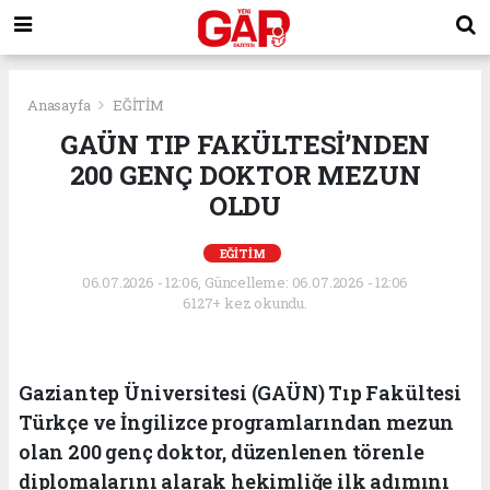
Anasayfa
EĞİTİM
GAÜN TIP FAKÜLTESİ’NDEN
200 GENÇ DOKTOR MEZUN
OLDU
EĞİTİM
06.07.2026 - 12:06, Güncelleme: 06.07.2026 - 12:06
6127+ kez okundu.
Gaziantep Üniversitesi (GAÜN) Tıp Fakültesi
Türkçe ve İngilizce programlarından mezun
olan 200 genç doktor, düzenlenen törenle
diplomalarını alarak hekimliğe ilk adımını