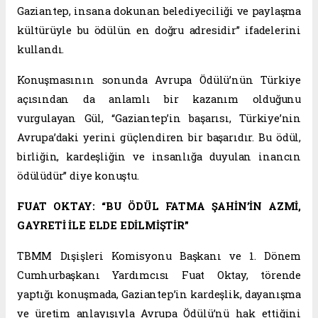
Gaziantep, insana dokunan belediyeciliği ve paylaşma
kültürüyle bu ödülün en doğru adresidir” ifadelerini
kullandı.
Konuşmasının sonunda Avrupa Ödülü’nün Türkiye
açısından da anlamlı bir kazanım olduğunu
vurgulayan Gül, “Gaziantep’in başarısı, Türkiye’nin
Avrupa’daki yerini güçlendiren bir başarıdır. Bu ödül,
birliğin, kardeşliğin ve insanlığa duyulan inancın
ödülüdür” diye konuştu.
FUAT OKTAY: “BU ÖDÜL FATMA ŞAHİN’İN AZMİ,
GAYRETİ İLE ELDE EDİLMİŞTİR”
TBMM Dışişleri Komisyonu Başkanı ve 1. Dönem
Cumhurbaşkanı Yardımcısı Fuat Oktay, törende
yaptığı konuşmada, Gaziantep’in kardeşlik, dayanışma
ve üretim anlayışıyla Avrupa Ödülü’nü hak ettiğini