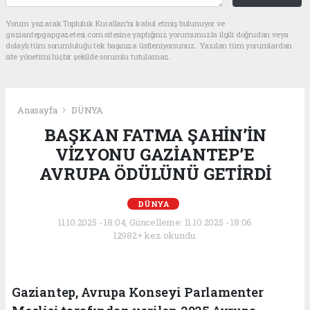
Yorum yazarak Topluluk Kuralları’nı kabul etmiş bulunuyor ve
gaziantepgapgazetesi.com sitesine yaptığınız yorumunuzla ilgili doğrudan veya
dolaylı tüm sorumluluğu tek başınıza üstleniyorsunuz. Yazılan tüm yorumlardan
site yönetimi hiçbir şekilde sorumlu tutulamaz.
Anasayfa
DÜNYA
BAŞKAN FATMA ŞAHİN’İN
VİZYONU GAZİANTEP’E
AVRUPA ÖDÜLÜNÜ GETİRDİ
DÜNYA
11.10.2025 - 18:04, Güncelleme: 11.10.2025 - 18:06
12982+ kez okundu.
Gaziantep, Avrupa Konseyi Parlamenter