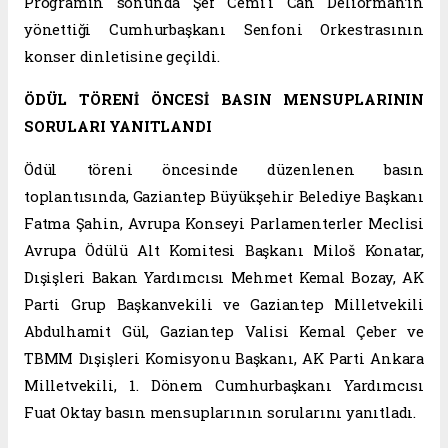
Programın sonunda Şef Cemi'i Can Deliorman’ın
yönettiği Cumhurbaşkanı Senfoni Orkestrasının
konser dinletisine geçildi.
ÖDÜL TÖRENİ ÖNCESİ BASIN MENSUPLARININ
SORULARI YANITLANDI
Ödül töreni öncesinde düzenlenen basın
toplantısında, Gaziantep Büyükşehir Belediye Başkanı
Fatma Şahin, Avrupa Konseyi Parlamenterler Meclisi
Avrupa Ödülü Alt Komitesi Başkanı Miloš Konatar,
Dışişleri Bakan Yardımcısı Mehmet Kemal Bozay, AK
Parti Grup Başkanvekili ve Gaziantep Milletvekili
Abdulhamit Gül, Gaziantep Valisi Kemal Çeber ve
TBMM Dışişleri Komisyonu Başkanı, AK Parti Ankara
Milletvekili, 1. Dönem Cumhurbaşkanı Yardımcısı
Fuat Oktay basın mensuplarının sorularını yanıtladı.