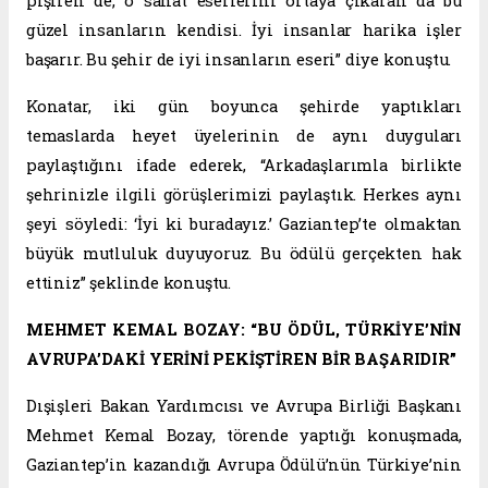
pişiren de, o sanat eserlerini ortaya çıkaran da bu
güzel insanların kendisi. İyi insanlar harika işler
başarır. Bu şehir de iyi insanların eseri” diye konuştu.
Konatar, iki gün boyunca şehirde yaptıkları
temaslarda heyet üyelerinin de aynı duyguları
paylaştığını ifade ederek, “Arkadaşlarımla birlikte
şehrinizle ilgili görüşlerimizi paylaştık. Herkes aynı
şeyi söyledi: ‘İyi ki buradayız.’ Gaziantep’te olmaktan
büyük mutluluk duyuyoruz. Bu ödülü gerçekten hak
ettiniz” şeklinde konuştu.
MEHMET KEMAL BOZAY: “BU ÖDÜL, TÜRKİYE’NİN
AVRUPA’DAKİ YERİNİ PEKİŞTİREN BİR BAŞARIDIR”
Dışişleri Bakan Yardımcısı ve Avrupa Birliği Başkanı
Mehmet Kemal Bozay, törende yaptığı konuşmada,
Gaziantep’in kazandığı Avrupa Ödülü’nün Türkiye’nin