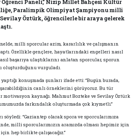
Öğrenci Paneli,” Nizip Millet Bahçesi Kültür
nliğe, Paralimpik Olimpiyat Şampiyonu milli
evilay Öztürk, öğrencilerle bir araya gelerek
aştı.
lde, milli sporcular azim, kararlılık ve çalışmanın
tı. Özellikle gençlere, hayatlarındaki engelleri nasıl
asıl başarıya ulaştıklarını anlatan sporcular, sporun
ı oluşturduğunu vurguladı.
aptığı konuşmada şunları ifade etti: “Bugün burada,
şarabildiğinin canlı örneklerini görüyoruz. Bu tür
bir motivasyon kaynağı. Mahmut Bozteke ve Sevilay Öztürk
plumumuzda farkındalık oluşturmada çok kıymetli.”
rı söyledi: “Gaziantep olarak spora ve sporcularımıza
nde, milli sporcularımızın aramızda olması hepimiz için
için hep birlikte çalışacağız.”