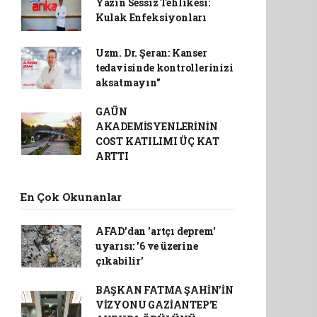
Yazın Sessiz Tehlikesi:
Kulak Enfeksiyonları
Uzm. Dr. Şeran: Kanser
tedavisinde kontrollerinizi
aksatmayın"
GAÜN
AKADEMİSYENLERİNİN
COST KATILIMI ÜÇ KAT
ARTTI
En Çok Okunanlar
AFAD’dan 'artçı deprem'
uyarısı: '6 ve üzerine
çıkabilir'
BAŞKAN FATMA ŞAHİN’İN
VİZYONU GAZİANTEP’E