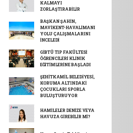
KALMAYI
ZORLAŞTIRABİLİR
BAŞKAN ŞAHİN,
MAVİKENT-HAVALİMANI
YOLU ÇALIŞMALARINI
İNCELEDİ
GİBTÜ TIP FAKÜLTESİ
ÖĞRENCİLERİ KLİNİK
EĞİTİMLERİNE BAŞLADI
ŞEHİTKAMİL BELEDİYESİ,
KORUMA ALTINDAKİ
ÇOCUKLARI SPORLA
BULUŞTURUYOR
HAMİLELER DENİZE VEYA
HAVUZA GİREBİLİR Mİ?