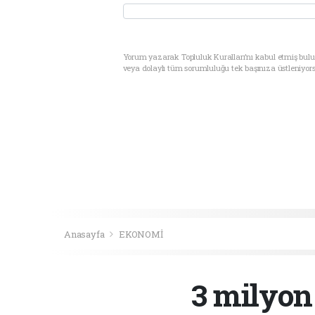
Yorum yazarak Topluluk Kuralları’nı kabul etmiş bul
veya dolaylı tüm sorumluluğu tek başınıza üstleniyor
Anasayfa
EKONOMİ
3 milyon