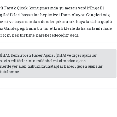
ü Faruk Çiçek, konuşmasında şu mesajı verdi:“Engelli
giledikleri başarılar hepimize ilham oluyor. Gençlerimiz,
azmi ve başarısından dersler çıkararak hayata daha güçlü
iz Gündeş, eğitimin bu tür etkinliklerle daha anlamlı hale
r için hep birlikte hareket edeceğiz” dedi.
 (İHA), Demirören Haber Ajansı (DHA) ve diğer ajanslar
emizin editörlerinin müdahalesi olmadan ajans
lerde yer alan hukuki muhataplar haberi geçen ajanslar
tutulamaz...