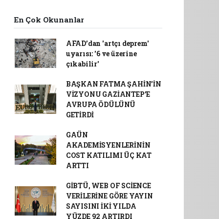
En Çok Okunanlar
AFAD’dan 'artçı deprem'
uyarısı: '6 ve üzerine
çıkabilir'
BAŞKAN FATMA ŞAHİN’İN
VİZYONU GAZİANTEP’E
AVRUPA ÖDÜLÜNÜ
GETİRDİ
GAÜN
AKADEMİSYENLERİNİN
COST KATILIMI ÜÇ KAT
ARTTI
GİBTÜ, WEB OF SCİENCE
VERİLERİNE GÖRE YAYIN
SAYISINI İKİ YILDA
YÜZDE 92 ARTIRDI