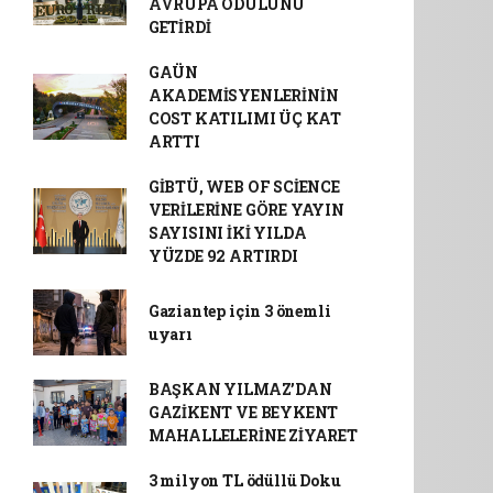
AVRUPA ÖDÜLÜNÜ
GETİRDİ
GAÜN
AKADEMİSYENLERİNİN
COST KATILIMI ÜÇ KAT
ARTTI
GİBTÜ, WEB OF SCİENCE
VERİLERİNE GÖRE YAYIN
SAYISINI İKİ YILDA
YÜZDE 92 ARTIRDI
Gaziantep için 3 önemli
uyarı
BAŞKAN YILMAZ’DAN
GAZİKENT VE BEYKENT
MAHALLELERİNE ZİYARET
3 milyon TL ödüllü Doku