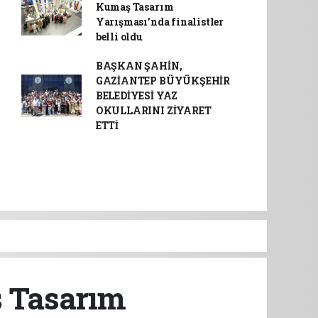
Kumaş Tasarım
Yarışması’nda finalistler
belli oldu
BAŞKAN ŞAHİN,
GAZİANTEP BÜYÜKŞEHİR
BELEDİYESİ YAZ
OKULLARINI ZİYARET
ETTİ
ş Tasarım