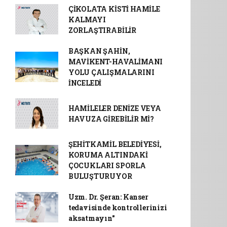
ÇİKOLATA KİSTİ HAMİLE
KALMAYI
ZORLAŞTIRABİLİR
BAŞKAN ŞAHİN,
MAVİKENT-HAVALİMANI
YOLU ÇALIŞMALARINI
İNCELEDİ
HAMİLELER DENİZE VEYA
HAVUZA GİREBİLİR Mİ?
ŞEHİTKAMİL BELEDİYESİ,
KORUMA ALTINDAKİ
ÇOCUKLARI SPORLA
BULUŞTURUYOR
Uzm. Dr. Şeran: Kanser
tedavisinde kontrollerinizi
aksatmayın"