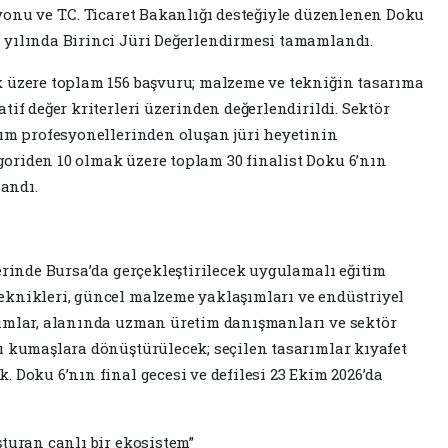
yonu ve T.C. Ticaret Bakanlığı desteğiyle düzenlenen Doku
 yılında Birinci Jüri Değerlendirmesi tamamlandı.
k üzere toplam 156 başvuru; malzeme ve tekniğin tasarıma
tif değer kriterleri üzerinden değerlendirildi. Sektör
rım profesyonellerinden oluşan jüri heyetinin
oriden 10 olmak üzere toplam 30 finalist Doku 6’nın
andı.
erinde Bursa’da gerçekleştirilecek uygulamalı eğitim
eknikleri, güncel malzeme yaklaşımları ve endüstriyel
rımlar, alanında uzman üretim danışmanları ve sektör
ı kumaşlara dönüştürülecek; seçilen tasarımlar kıyafet
 Doku 6’nın final gecesi ve defilesi 23 Ekim 2026’da
turan canlı bir ekosistem”