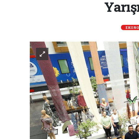
Yarışm
EKONO