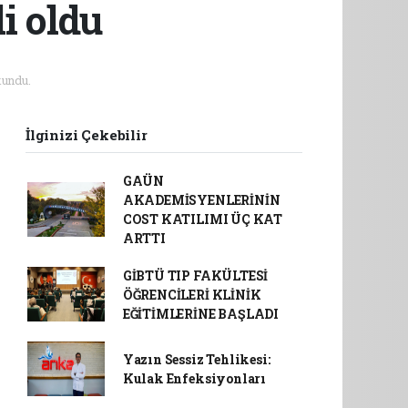
li oldu
undu.
İlginizi Çekebilir
GAÜN
AKADEMİSYENLERİNİN
COST KATILIMI ÜÇ KAT
ARTTI
GİBTÜ TIP FAKÜLTESİ
ÖĞRENCİLERİ KLİNİK
EĞİTİMLERİNE BAŞLADI
Yazın Sessiz Tehlikesi:
Kulak Enfeksiyonları