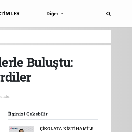
ETİMLER
Diğer
erle Buluştu:
rdiler
undu.
İlginizi Çekebilir
ÇİKOLATA KİSTİ HAMİLE