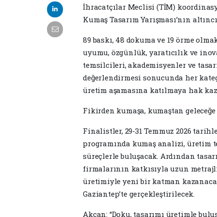
İhracatçılar Meclisi (TİM) koordinas
Kumaş Tasarım Yarışması’nın altıncı
89 baskı, 48 dokuma ve 19 örme olma
uyumu, özgünlük, yaratıcılık ve inova
temsilcileri, akademisyenler ve tasa
değerlendirmesi sonucunda her kateg
üretim aşamasına katılmaya hak kaz
Fikirden kumaşa, kumaştan geleceğe
Finalistler, 29-31 Temmuz 2026 tarihl
programında kumaş analizi, üretim t
süreçlerle buluşacak. Ardından tasa
firmalarının katkısıyla uzun metrajl
üretimiyle yeni bir katman kazanacak.
Gaziantep’te gerçekleştirilecek.
Akcan: “Doku, tasarımı üretimle buluş