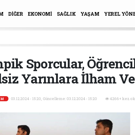
M
DİĞER
EKONOMİ
SAĞLIK
YAŞAM
YEREL YÖN
R-SANAT
mpik Sporcular, Öğrencil
siz Yarınlara İlham Ve
03.12.2024 - 15:20, Güncelleme: 03.12.2024 - 15:20
4266+ kez ok
EM