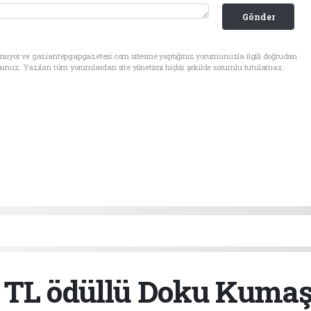
Gönder
unuyor ve gaziantepgapgazetesi.com sitesine yaptığınız yorumunuzla ilgili doğrudan
sunuz. Yazılan tüm yorumlardan site yönetimi hiçbir şekilde sorumlu tutulamaz.
 TL ödüllü Doku Kuma