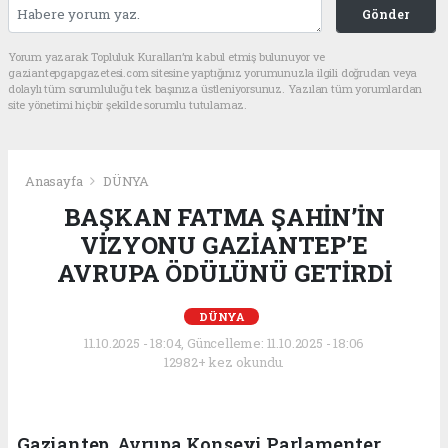
Gönder
Yorum yazarak Topluluk Kuralları’nı kabul etmiş bulunuyor ve
gaziantepgapgazetesi.com sitesine yaptığınız yorumunuzla ilgili doğrudan veya
dolaylı tüm sorumluluğu tek başınıza üstleniyorsunuz. Yazılan tüm yorumlardan
site yönetimi hiçbir şekilde sorumlu tutulamaz.
Anasayfa
DÜNYA
BAŞKAN FATMA ŞAHİN’İN
VİZYONU GAZİANTEP’E
AVRUPA ÖDÜLÜNÜ GETİRDİ
DÜNYA
11.10.2025 - 18:04, Güncelleme: 11.10.2025 - 18:06
12982+ kez okundu.
Gaziantep, Avrupa Konseyi Parlamenter