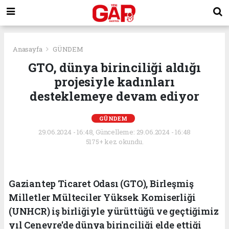
Anasayfa
GÜNDEM
GTO, dünya birinciliği aldığı
projesiyle kadınları
desteklemeye devam ediyor
GÜNDEM
29.06.2024 - 16:48, Güncelleme: 29.06.2024 - 16:48
5175+ kez okundu.
Gaziantep Ticaret Odası (GTO), Birleşmiş
Milletler Mülteciler Yüksek Komiserliği
(UNHCR) iş birliğiyle yürüttüğü ve geçtiğimiz
yıl Cenevre'de dünya birinciliği elde ettiği