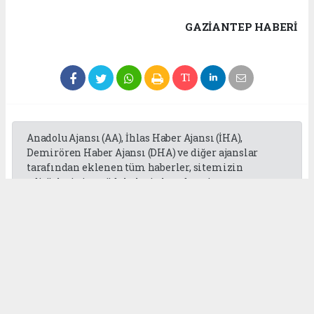
GAZIANTEP HABERİ
Anadolu Ajansı (AA), İhlas Haber Ajansı (İHA),
Demirören Haber Ajansı (DHA) ve diğer ajanslar
tarafından eklenen tüm haberler, sitemizin
editörlerinin müdahalesi olmadan ajans
kanallarından çekilmektedir. Bu haberlerde yer
alan hukuki muhataplar haberi geçen ajanslar olup
sitemizin hiç bir editörü sorumlu tutulamaz...
Okuyucu Yorumları
(0)