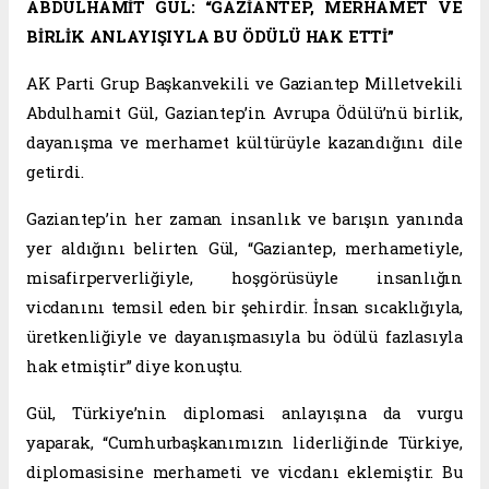
ABDÜLHAMİT GÜL: “GAZİANTEP, MERHAMET VE
BİRLİK ANLAYIŞIYLA BU ÖDÜLÜ HAK ETTİ”
AK Parti Grup Başkanvekili ve Gaziantep Milletvekili
Abdulhamit Gül, Gaziantep’in Avrupa Ödülü’nü birlik,
dayanışma ve merhamet kültürüyle kazandığını dile
getirdi.
Gaziantep’in her zaman insanlık ve barışın yanında
yer aldığını belirten Gül, “Gaziantep, merhametiyle,
misafirperverliğiyle, hoşgörüsüyle insanlığın
vicdanını temsil eden bir şehirdir. İnsan sıcaklığıyla,
üretkenliğiyle ve dayanışmasıyla bu ödülü fazlasıyla
hak etmiştir” diye konuştu.
Gül, Türkiye’nin diplomasi anlayışına da vurgu
yaparak, “Cumhurbaşkanımızın liderliğinde Türkiye,
diplomasisine merhameti ve vicdanı eklemiştir. Bu