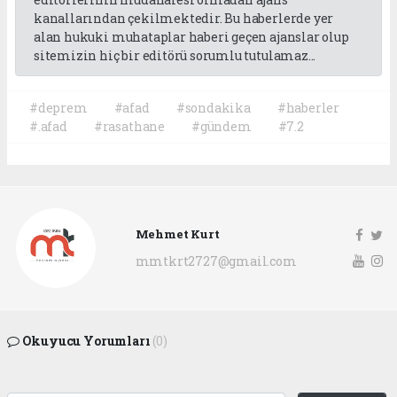
kanallarından çekilmektedir. Bu haberlerde yer
alan hukuki muhataplar haberi geçen ajanslar olup
sitemizin hiç bir editörü sorumlu tutulamaz...
#deprem
#afad
#sondakika
#haberler
#.afad
#rasathane
#gündem
#7.2
Mehmet Kurt
mmtkrt2727@gmail.com
Okuyucu Yorumları
(0)