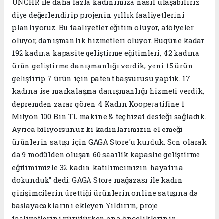
UNCHR ile daha fazla kadınımıza nasıl ulaşabiliriz
diye değerlendirip projenin yıllık faaliyetlerini
planlıyoruz. Bu faaliyetler eğitim oluyor, atölyeler
oluyor, danışmanlık hizmetleri oluyor. Bugüne kadar
192 kadına kapasite geliştirme eğitimleri, 42 kadına
ürün geliştirme danışmanlığı verdik, yeni 15 ürün
geliştirip 7 ürün için patent başvurusu yaptık. 17
kadına ise markalaşma danışmanlığı hizmeti verdik,
depremden zarar gören 4 Kadın Kooperatifine 1
Milyon 100 Bin TL makine & teçhizat desteği sağladık.
Ayrıca biliyorsunuz ki kadınlarımızın el emeği
ürünlerin satışı için GAGA Store'u kurduk. Son olarak
da 9 modülden oluşan 60 saatlik kapasite geliştirme
eğitimimizle 32 kadın katılımcımızın hayatına
dokunduk” dedi. GAGA Store mağazası ile kadın
girişimcilerin ürettiği ürünlerin online satışına da
başlayacaklarını ekleyen Yıldırım, proje
faaliyetlerini yürütürken ana önceliklerinin