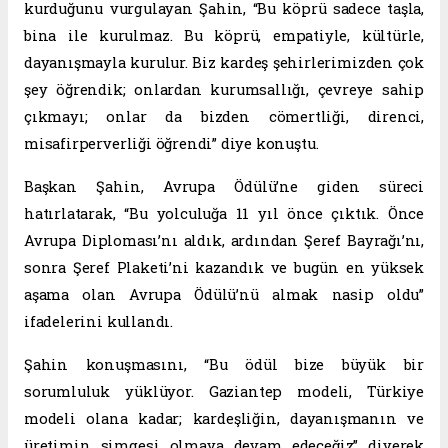
kurduğunu vurgulayan Şahin, “Bu köprü sadece taşla,
bina ile kurulmaz. Bu köprü, empatiyle, kültürle,
dayanışmayla kurulur. Biz kardeş şehirlerimizden çok
şey öğrendik; onlardan kurumsallığı, çevreye sahip
çıkmayı; onlar da bizden cömertliği, direnci,
misafirperverliği öğrendi” diye konuştu.
Başkan Şahin, Avrupa Ödülü’ne giden süreci
hatırlatarak, “Bu yolculuğa 11 yıl önce çıktık. Önce
Avrupa Diploması’nı aldık, ardından Şeref Bayrağı’nı,
sonra Şeref Plaketi’ni kazandık ve bugün en yüksek
aşama olan Avrupa Ödülü’nü almak nasip oldu”
ifadelerini kullandı.
Şahin konuşmasını, “Bu ödül bize büyük bir
sorumluluk yüklüyor. Gaziantep modeli, Türkiye
modeli olana kadar; kardeşliğin, dayanışmanın ve
üretimin simgesi olmaya devam edeceğiz” diyerek