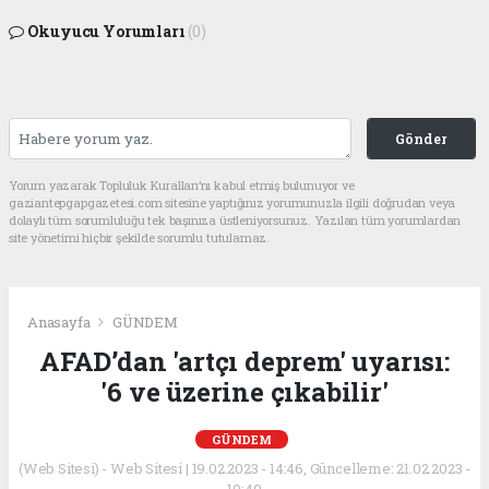
Okuyucu Yorumları
(0)
Gönder
Yorum yazarak Topluluk Kuralları’nı kabul etmiş bulunuyor ve
gaziantepgapgazetesi.com sitesine yaptığınız yorumunuzla ilgili doğrudan veya
dolaylı tüm sorumluluğu tek başınıza üstleniyorsunuz. Yazılan tüm yorumlardan
site yönetimi hiçbir şekilde sorumlu tutulamaz.
Anasayfa
GÜNDEM
AFAD’dan 'artçı deprem' uyarısı:
'6 ve üzerine çıkabilir'
GÜNDEM
(Web Sitesi) - Web Sitesi | 19.02.2023 - 14:46, Güncelleme: 21.02.2023 -
19:49