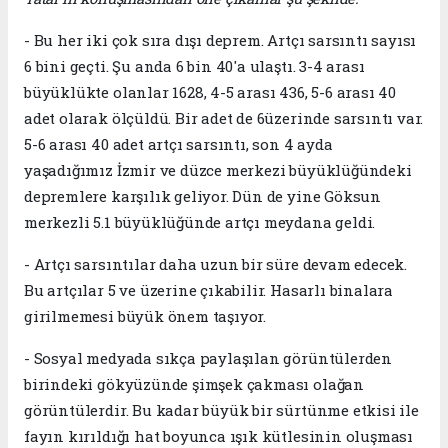
- Bu her iki çok sıra dışı deprem. Artçı sarsıntı sayısı
6 bini geçti. Şu anda 6 bin 40'a ulaştı. 3-4 arası
büyüklükte olanlar 1628, 4-5 arası 436, 5-6 arası 40
adet olarak ölçüldü. Bir adet de 6üzerinde sarsıntı var.
5-6 arası 40 adet artçı sarsıntı, son 4 ayda
yaşadığımız İzmir ve düzce merkezi büyüklüğündeki
depremlere karşılık geliyor. Dün de yine Göksun
merkezli 5.1 büyüklüğünde artçı meydana geldi.
- Artçı sarsıntılar daha uzun bir süre devam edecek.
Bu artçılar 5 ve üzerine çıkabilir. Hasarlı binalara
girilmemesi büyük önem taşıyor.
- Sosyal medyada sıkça paylaşılan görüntülerden
birindeki gökyüzünde şimşek çakması olağan
görüntülerdir. Bu kadar büyük bir sürtünme etkisi ile
fayın kırıldığı hat boyunca ışık kütlesinin oluşması