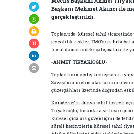
Meclis Başkanı Ahmet Tiryaki
Başkanı Mehmet Akıncı ile mec
gerçekleştirildi.
Toplantıda; küresel tahıl ticaretind
jeopolitik riskler, TMO’nun hububat 
hasat dönemindeki çalışmaları ile ya
-AHMET TİRYAKİOĞLU-
Toplantının açılış konuşmasını yap
Savaşı’nın üretim alanlarının ötesine
güzergâhları üzerinde doğrudan etkil
Karadeniz’in dünya tahıl ticareti aç
Tiryakioğlu, limanlara ve ticari gemil
küresel gıda arz güvenliğini de tehdi
süreli kesintilerin küresel tahıl fiya
Afrika ülkelerini ciddi risklerle karşı