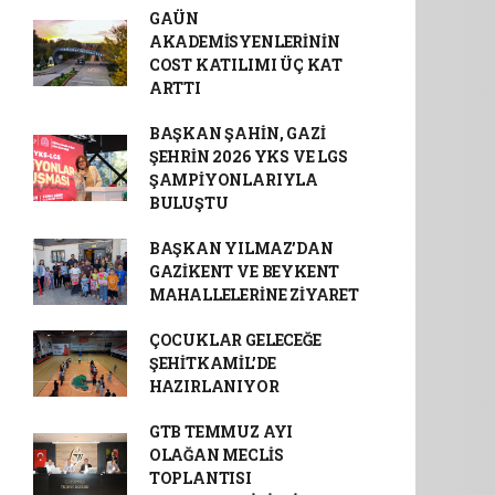
GAÜN
AKADEMİSYENLERİNİN
COST KATILIMI ÜÇ KAT
ARTTI
BAŞKAN ŞAHİN, GAZİ
ŞEHRİN 2026 YKS VE LGS
ŞAMPİYONLARIYLA
BULUŞTU
BAŞKAN YILMAZ’DAN
GAZİKENT VE BEYKENT
MAHALLELERİNE ZİYARET
ÇOCUKLAR GELECEĞE
ŞEHİTKAMİL’DE
HAZIRLANIYOR
GTB TEMMUZ AYI
OLAĞAN MECLİS
TOPLANTISI