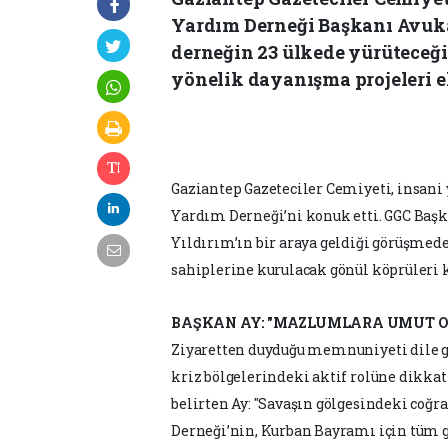
Yardım Derneği Başkanı Avukat
derneğin 23 ülkede yürüteceği
yönelik dayanışma projeleri el
Gaziantep Gazeteciler Cemiyeti, insani 
Yardım Derneği’ni konuk etti. GGC Başk
Yıldırım’ın bir araya geldiği görüşmed
sahiplerine kurulacak gönül köprüleri 
BAŞKAN AY: "MAZLUMLARA UMUT 
Ziyaretten duyduğu memnuniyeti dile ge
kriz bölgelerindeki aktif rolüne dikkat
belirten Ay: "Savaşın gölgesindeki coğ
Derneği’nin, Kurban Bayramı için tüm g