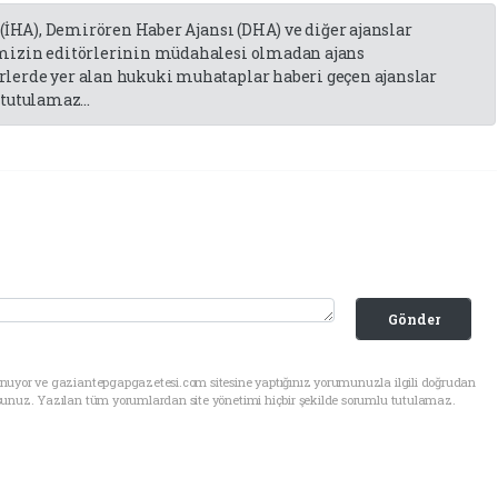
 (İHA), Demirören Haber Ajansı (DHA) ve diğer ajanslar
emizin editörlerinin müdahalesi olmadan ajans
lerde yer alan hukuki muhataplar haberi geçen ajanslar
tutulamaz...
Gönder
unuyor ve gaziantepgapgazetesi.com sitesine yaptığınız yorumunuzla ilgili doğrudan
sunuz. Yazılan tüm yorumlardan site yönetimi hiçbir şekilde sorumlu tutulamaz.