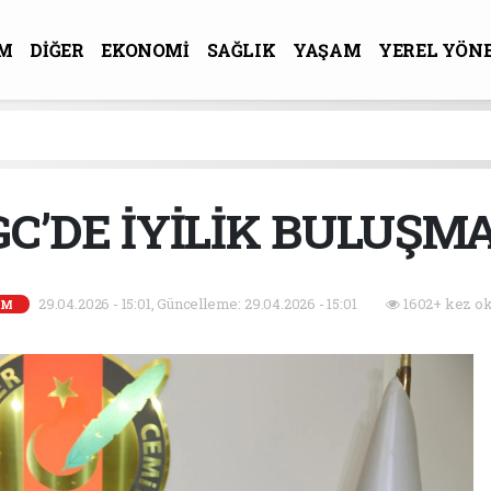
M
DİĞER
EKONOMİ
SAĞLIK
YAŞAM
YEREL YÖN
R-SANAT
GC’DE İYİLİK BULUŞMA
29.04.2026 - 15:01, Güncelleme: 29.04.2026 - 15:01
1602+ kez ok
EM