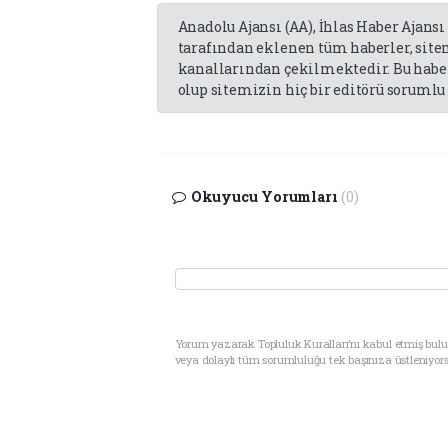
Anadolu Ajansı (AA), İhlas Haber Ajansı
tarafından eklenen tüm haberler, sit
kanallarından çekilmektedir. Bu haber
olup sitemizin hiç bir editörü sorumlu 
Okuyucu Yorumları
(0)
Yorum yazarak Topluluk Kuralları’nı kabul etmiş bul
veya dolaylı tüm sorumluluğu tek başınıza üstleniyor