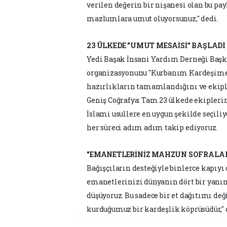
verilen değerin bir nişanesi olan bu pa
mazlumlara umut oluyorsunuz," dedi.
23 ÜLKEDE "UMUT MESAİSİ" BAŞLADI
Yedi Başak İnsani Yardım Derneği Başka
organizasyonunu "Kurbanım Kardeşime" 
hazırlıkların tamamlandığını ve ekipler
Geniş Coğrafya: Tam 23 ülkede ekipleri
İslami usullere en uygun şekilde seçil
her süreci adım adım takip ediyoruz.
"EMANETLERİNİZ MAHZUN SOFRAL
Bağışçıların desteğiyle binlerce kapıy
emanetlerinizi dünyanın dört bir yanın
düşüyoruz. Bu sadece bir et dağıtımı de
kurduğumuz bir kardeşlik köprüsüdür," 