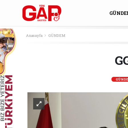
GÜNDE
KÜLTÜ
Anasayfa
GÜNDEM
G
GÜND