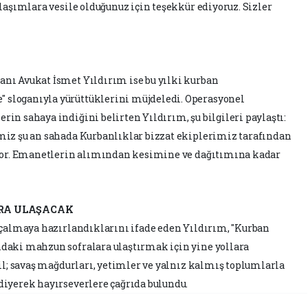
ylaşımlara vesile olduğunuz için teşekkür ediyoruz. Sizler
nı Avukat İsmet Yıldırım ise bu yılki kurban
sloganıyla yürüttüklerini müjdeledi. Operasyonel
in sahaya indiğini belirten Yıldırım, şu bilgileri paylaştı:
miz şu an sahada Kurbanlıklar bizzat ekiplerimiz tarafından
iyor. Emanetlerin alımından kesimine ve dağıtımına kadar
ARA ULAŞACAK
ı çalmaya hazırlandıklarını ifade eden Yıldırım, "Kurban
daki mahzun sofralara ulaştırmak için yine yollara
ğil; savaş mağdurları, yetimler ve yalnız kalmış toplumlarla
diyerek hayırseverlere çağrıda bulundu.