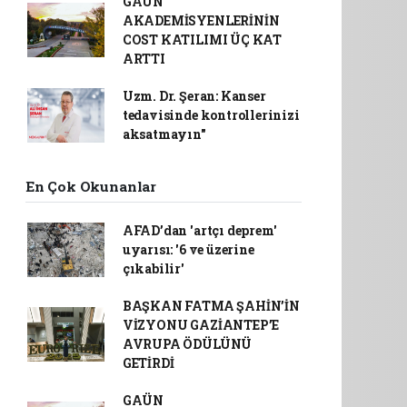
GAÜN
AKADEMİSYENLERİNİN
COST KATILIMI ÜÇ KAT
ARTTI
Uzm. Dr. Şeran: Kanser
tedavisinde kontrollerinizi
aksatmayın"
En Çok Okunanlar
AFAD’dan 'artçı deprem'
uyarısı: '6 ve üzerine
çıkabilir'
BAŞKAN FATMA ŞAHİN’İN
VİZYONU GAZİANTEP’E
AVRUPA ÖDÜLÜNÜ
GETİRDİ
GAÜN