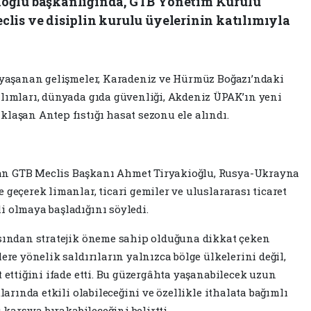
oğlu başkanlığında, GTB Yönetim Kurulu
lis ve disiplin kurulu üyelerinin katılımıyla
e yaşanan gelişmeler, Karadeniz ve Hürmüz Boğazı’ndaki
alımları, dünyada gıda güvenliği, Akdeniz ÜPAK’ın yeni
klaşan Antep fıstığı hasat sezonu ele alındı.
an GTB Meclis Başkanı Ahmet Tiryakioğlu, Rusya-Ukrayna
 geçerek limanlar, ticari gemiler ve uluslararası ticaret
i olmaya başladığını söyledi.
ısından stratejik öneme sahip olduğuna dikkat çeken
ere yönelik saldırıların yalnızca bölge ülkelerini değil,
t ettiğini ifade etti. Bu güzergâhta yaşanabilecek uzun
tlarında etkili olabileceğini ve özellikle ithalata bağımlı
 karşıya bırakabileceğini belirtti.