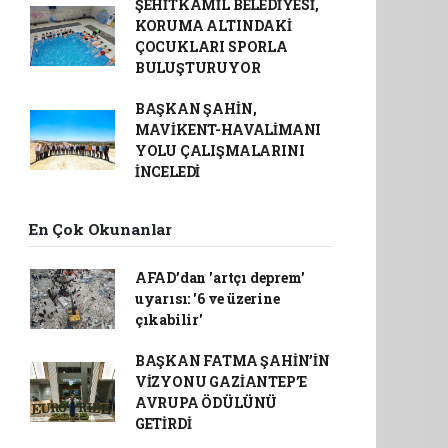
ŞEHİTKAMİL BELEDİYESİ,
KORUMA ALTINDAKİ
ÇOCUKLARI SPORLA
BULUŞTURUYOR
BAŞKAN ŞAHİN,
MAVİKENT-HAVALİMANI
YOLU ÇALIŞMALARINI
İNCELEDİ
En Çok Okunanlar
AFAD’dan 'artçı deprem'
uyarısı: '6 ve üzerine
çıkabilir'
BAŞKAN FATMA ŞAHİN’İN
VİZYONU GAZİANTEP’E
AVRUPA ÖDÜLÜNÜ
GETİRDİ