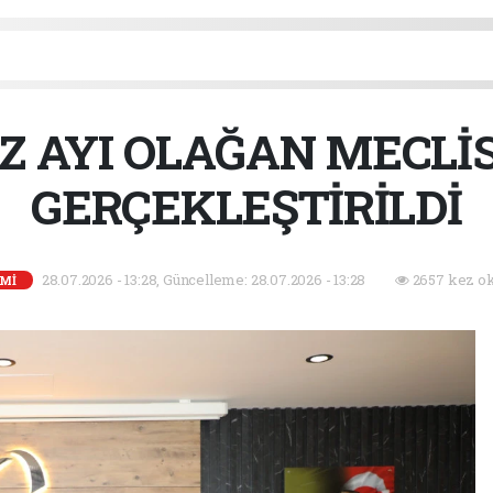
 AYI OLAĞAN MECLİS
GERÇEKLEŞTİRİLDİ
28.07.2026 - 13:28, Güncelleme: 28.07.2026 - 13:28
2657 kez o
Mİ