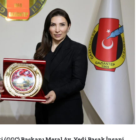
i (GGC) Başkanı Meral Ay, Yedi Başak İnsani