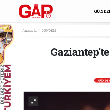
GÜNDE
KÜLTÜ
Anasayfa
GÜNDEM
Gaziantep't
GÜNDE