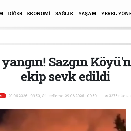
M
DİĞER
EKONOMİ
SAĞLIK
YAŞAM
YEREL YÖN
R-SANAT
e yangın! Sazgın Köyü'n
ekip sevk edildi
29.06.2026 - 09:50, Güncelleme: 29.06.2026 - 09:50
3275+ kez o
M