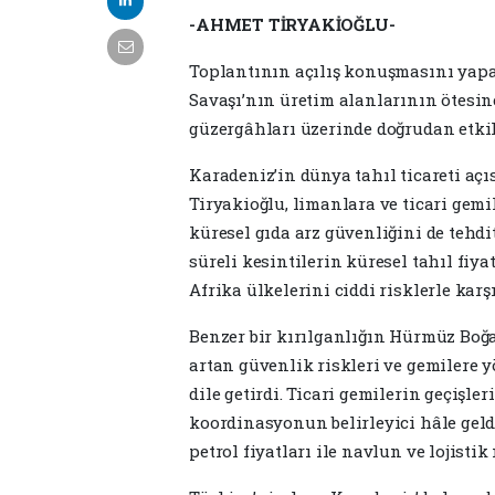
-AHMET TİRYAKİOĞLU-
Toplantının açılış konuşmasını yap
Savaşı’nın üretim alanlarının ötesine
güzergâhları üzerinde doğrudan etkil
Karadeniz’in dünya tahıl ticareti aç
Tiryakioğlu, limanlara ve ticari gemil
küresel gıda arz güvenliğini de tehdi
süreli kesintilerin küresel tahıl fiya
Afrika ülkelerini ciddi risklerle karşı
Benzer bir kırılganlığın Hürmüz Boğa
artan güvenlik riskleri ve gemilere y
dile getirdi. Ticari gemilerin geçişle
koordinasyonun belirleyici hâle geld
petrol fiyatları ile navlun ve lojisti