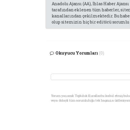
Anadolu Ajansı (AA), İhlas Haber Ajansı
tarafından eklenen tüm haberler, sit
kanallarından çekilmektedir. Bu haber
olup sitemizin hiç bir editörü sorumlu 
Okuyucu Yorumları
(0)
Yorum yazarak Topluluk Kuralları’nı kabul etmiş bul
veya dolaylı tüm sorumluluğu tek başınıza üstleniyor