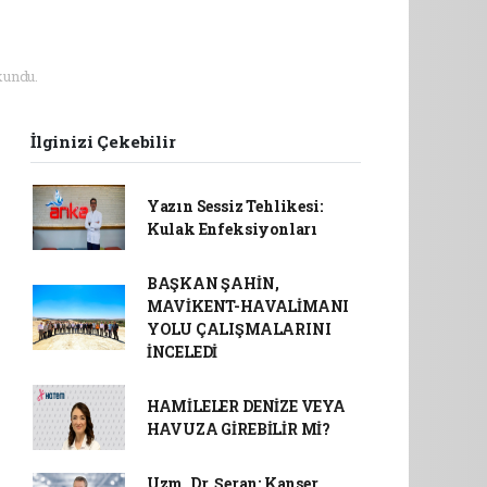
kundu.
İlginizi Çekebilir
Yazın Sessiz Tehlikesi:
Kulak Enfeksiyonları
BAŞKAN ŞAHİN,
MAVİKENT-HAVALİMANI
YOLU ÇALIŞMALARINI
İNCELEDİ
HAMİLELER DENİZE VEYA
HAVUZA GİREBİLİR Mİ?
Uzm. Dr. Şeran: Kanser