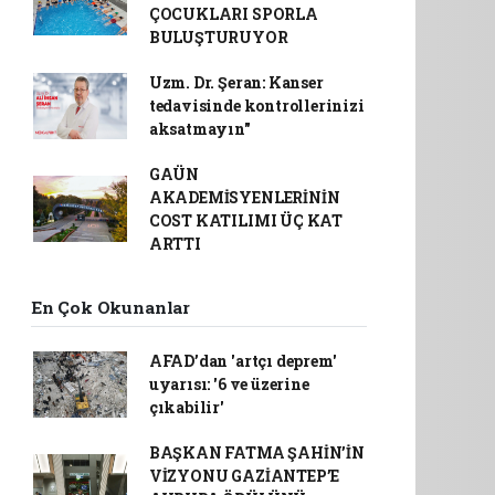
ÇOCUKLARI SPORLA
BULUŞTURUYOR
Uzm. Dr. Şeran: Kanser
tedavisinde kontrollerinizi
aksatmayın"
GAÜN
AKADEMİSYENLERİNİN
COST KATILIMI ÜÇ KAT
ARTTI
En Çok Okunanlar
AFAD’dan 'artçı deprem'
uyarısı: '6 ve üzerine
çıkabilir'
BAŞKAN FATMA ŞAHİN’İN
VİZYONU GAZİANTEP’E