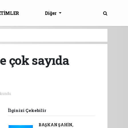
ETİMLER
Diğer
e çok sayıda
kundu.
İlginizi Çekebilir
BAŞKAN ŞAHİN,