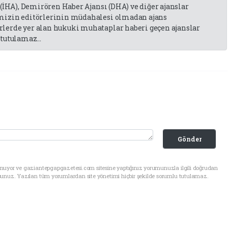
 (İHA), Demirören Haber Ajansı (DHA) ve diğer ajanslar
emizin editörlerinin müdahalesi olmadan ajans
lerde yer alan hukuki muhataplar haberi geçen ajanslar
tutulamaz...
Gönder
unuyor ve gaziantepgapgazetesi.com sitesine yaptığınız yorumunuzla ilgili doğrudan
sunuz. Yazılan tüm yorumlardan site yönetimi hiçbir şekilde sorumlu tutulamaz.