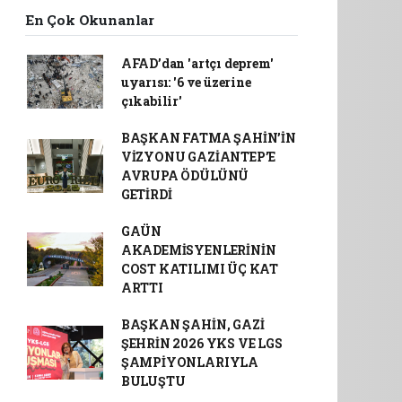
En Çok Okunanlar
AFAD’dan 'artçı deprem'
uyarısı: '6 ve üzerine
çıkabilir'
BAŞKAN FATMA ŞAHİN’İN
VİZYONU GAZİANTEP’E
AVRUPA ÖDÜLÜNÜ
GETİRDİ
GAÜN
AKADEMİSYENLERİNİN
COST KATILIMI ÜÇ KAT
ARTTI
BAŞKAN ŞAHİN, GAZİ
ŞEHRİN 2026 YKS VE LGS
ŞAMPİYONLARIYLA
BULUŞTU