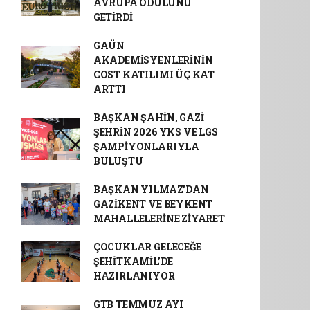
AVRUPA ÖDÜLÜNÜ
GETİRDİ
GAÜN
AKADEMİSYENLERİNİN
COST KATILIMI ÜÇ KAT
ARTTI
BAŞKAN ŞAHİN, GAZİ
ŞEHRİN 2026 YKS VE LGS
ŞAMPİYONLARIYLA
BULUŞTU
BAŞKAN YILMAZ’DAN
GAZİKENT VE BEYKENT
MAHALLELERİNE ZİYARET
ÇOCUKLAR GELECEĞE
ŞEHİTKAMİL’DE
HAZIRLANIYOR
GTB TEMMUZ AYI