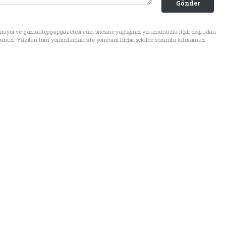
Gönder
unuyor ve gaziantepgapgazetesi.com sitesine yaptığınız yorumunuzla ilgili doğrudan
sunuz. Yazılan tüm yorumlardan site yönetimi hiçbir şekilde sorumlu tutulamaz.