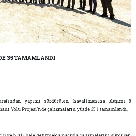
DE 35 TAMAMLANDI
tarafından yapımı sürdürülen, havalimanına ulaşımı 8
nı Yolu Projesi'nde çalışmaların yüzde 35'i tamamlandı.
rlu ve hızlı hale getirmek amacıyla çalışmalarını sürdüren