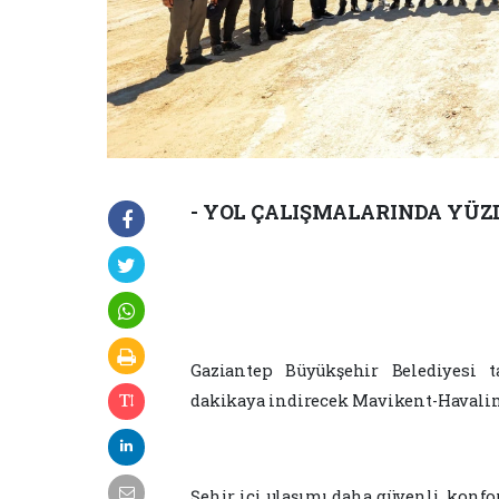
- YOL ÇALIŞMALARINDA YÜZ
Gaziantep Büyükşehir Belediyesi 
dakikaya indirecek Mavikent-Havalima
Şehir içi ulaşımı daha güvenli, konfo