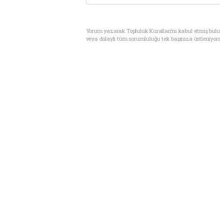
Yorum yazarak Topluluk Kuralları’nı kabul etmiş bul
veya dolaylı tüm sorumluluğu tek başınıza üstleniyor