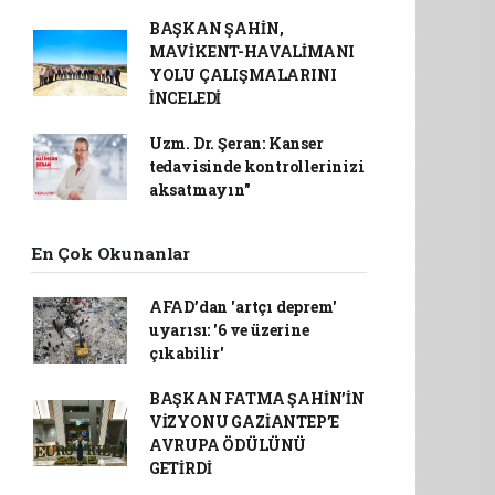
BAŞKAN ŞAHİN,
MAVİKENT-HAVALİMANI
YOLU ÇALIŞMALARINI
İNCELEDİ
Uzm. Dr. Şeran: Kanser
tedavisinde kontrollerinizi
aksatmayın"
En Çok Okunanlar
AFAD’dan 'artçı deprem'
uyarısı: '6 ve üzerine
çıkabilir'
BAŞKAN FATMA ŞAHİN’İN
VİZYONU GAZİANTEP’E
AVRUPA ÖDÜLÜNÜ
GETİRDİ