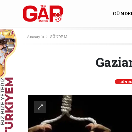
GÜNDE
KÜLTÜ
Anasayfa
GÜNDEM
Gazian
GÜND