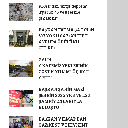
AFAD’dan 'artçı deprem'
uyarısı: '6 ve üzerine
çıkabilir'
BAŞKAN FATMA ŞAHİN’İN
VİZYONU GAZİANTEP’E
AVRUPA ÖDÜLÜNÜ
GETİRDİ
GAÜN
AKADEMİSYENLERİNİN
COST KATILIMI ÜÇ KAT
ARTTI
BAŞKAN ŞAHİN, GAZİ
ŞEHRİN 2026 YKS VE LGS
ŞAMPİYONLARIYLA
BULUŞTU
BAŞKAN YILMAZ’DAN
GAZİKENT VE BEYKENT