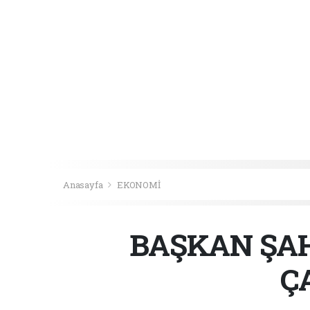
Anasayfa
EKONOMİ
BAŞKAN ŞAH
Ç