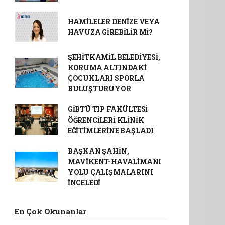
HAMİLELER DENİZE VEYA
HAVUZA GİREBİLİR Mİ?
ŞEHİTKAMİL BELEDİYESİ,
KORUMA ALTINDAKİ
ÇOCUKLARI SPORLA
BULUŞTURUYOR
GİBTÜ TIP FAKÜLTESİ
ÖĞRENCİLERİ KLİNİK
EĞİTİMLERİNE BAŞLADI
BAŞKAN ŞAHİN,
MAVİKENT-HAVALİMANI
YOLU ÇALIŞMALARINI
İNCELEDİ
En Çok Okunanlar