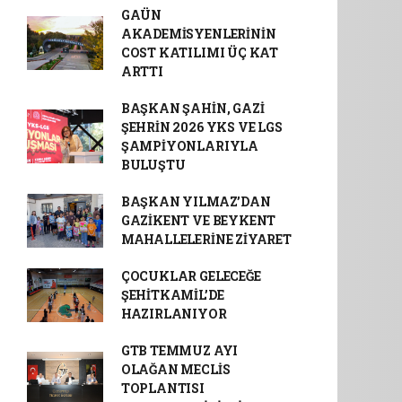
GAÜN
AKADEMİSYENLERİNİN
COST KATILIMI ÜÇ KAT
ARTTI
BAŞKAN ŞAHİN, GAZİ
ŞEHRİN 2026 YKS VE LGS
ŞAMPİYONLARIYLA
BULUŞTU
BAŞKAN YILMAZ’DAN
GAZİKENT VE BEYKENT
MAHALLELERİNE ZİYARET
ÇOCUKLAR GELECEĞE
ŞEHİTKAMİL’DE
HAZIRLANIYOR
GTB TEMMUZ AYI
OLAĞAN MECLİS
TOPLANTISI