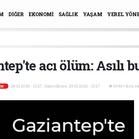
M
DİĞER
EKONOMİ
SAĞLIK
YAŞAM
YEREL YÖN
R-SANAT
tep'te acı ölüm: Asılı 
29.01.2026 - 13:27, Güncelleme: 29.01.2026 - 13:27
3046+ kez ok
EM