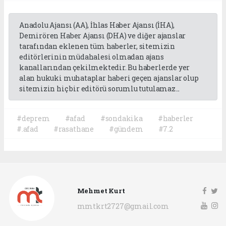
Anadolu Ajansı (AA), İhlas Haber Ajansı (İHA),
Demirören Haber Ajansı (DHA) ve diğer ajanslar
tarafından eklenen tüm haberler, sitemizin
editörlerinin müdahalesi olmadan ajans
kanallarından çekilmektedir. Bu haberlerde yer
alan hukuki muhataplar haberi geçen ajanslar olup
sitemizin hiç bir editörü sorumlu tutulamaz...
#deprem
#afad
#sondakika
#haberler
#.afad
#rasathane
#gündem
#7.2
Mehmet Kurt
mmtkrt2727@gmail.com