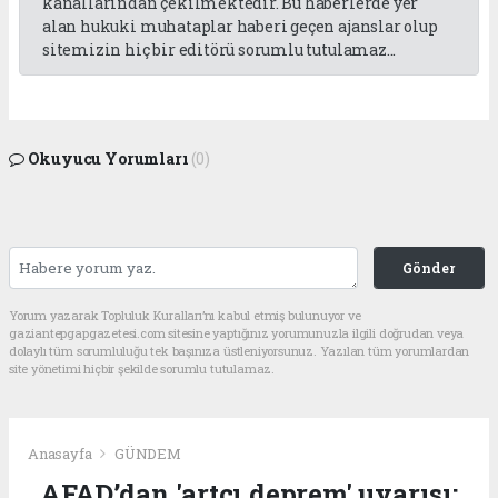
kanallarından çekilmektedir. Bu haberlerde yer
alan hukuki muhataplar haberi geçen ajanslar olup
sitemizin hiç bir editörü sorumlu tutulamaz...
Okuyucu Yorumları
(0)
Gönder
Yorum yazarak Topluluk Kuralları’nı kabul etmiş bulunuyor ve
gaziantepgapgazetesi.com sitesine yaptığınız yorumunuzla ilgili doğrudan veya
dolaylı tüm sorumluluğu tek başınıza üstleniyorsunuz. Yazılan tüm yorumlardan
site yönetimi hiçbir şekilde sorumlu tutulamaz.
Anasayfa
GÜNDEM
AFAD’dan 'artçı deprem' uyarısı: