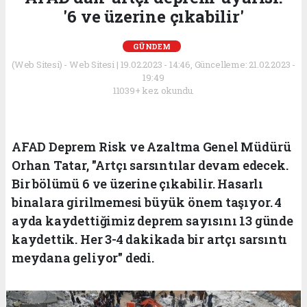
'6 ve üzerine çıkabilir'
GÜNDEM
(Web Sitesi) - Web Sitesi | 19.02.2023 - 14:46, Güncelleme: 21.02.2023 -
19:49
11039+ kez okundu.
AFAD Deprem Risk ve Azaltma Genel Müdürü
Orhan Tatar, "Artçı sarsıntılar devam edecek.
Bir bölümü 6 ve üzerine çıkabilir. Hasarlı
binalara girilmemesi büyük önem taşıyor. 4
ayda kaydettiğimiz deprem sayısını 13 günde
kaydettik. Her 3-4 dakikada bir artçı sarsıntı
meydana geliyor" dedi.