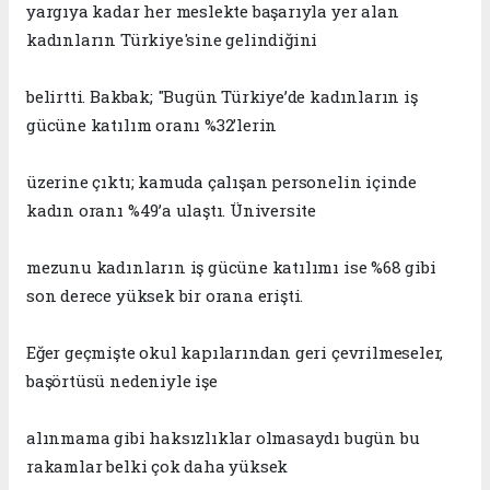
yargıya kadar her meslekte başarıyla yer alan
kadınların Türkiye'sine gelindiğini
belirtti. Bakbak; "Bugün Türkiye’de kadınla
rın iş
gücüne katılım oranı %32’lerin
üzerine çıktı; kamuda çalışan personelin içinde
kadın oranı %49’a ulaştı
. Üniversite
mezunu kadınların iş gücüne katılımı ise %68 gibi
son derece yüksek bir orana erişti
.
Eğer geçmişte okul kapılarından geri çevrilmeseler,
başörtüsü nedeniyle işe
alınmama gibi haksızlıklar olmasaydı bugün bu
rakamlar belki çok daha yüksek