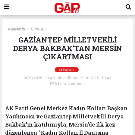
Anasayfa
SİYASET
GAZİANTEP MİLLETVEKİLİ
DERYA BAKBAK’TAN MERSİN
ÇIKARTMASI
SİYASET
30.10.2025 - 10:40, Güncelleme: 30.10.2025 - 10:40
12184+ kez okundu.
AK Parti Genel Merkez Kadın Kolları Başkan
Yardımcısı ve Gaziantep Milletvekili Derya
Bakbak'ın katılımıyla, Mersin'de ilk kez
düzenlenen "Kadın Kolları İl Danışma