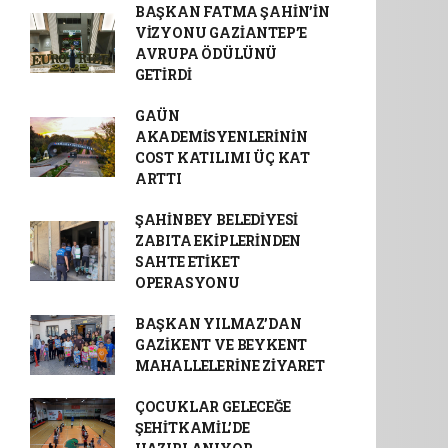
BAŞKAN FATMA ŞAHİN’İN
VİZYONU GAZİANTEP’E
AVRUPA ÖDÜLÜNÜ
GETİRDİ
GAÜN
AKADEMİSYENLERİNİN
COST KATILIMI ÜÇ KAT
ARTTI
ŞAHİNBEY BELEDİYESİ
ZABITA EKİPLERİNDEN
SAHTE ETİKET
OPERASYONU
BAŞKAN YILMAZ’DAN
GAZİKENT VE BEYKENT
MAHALLELERİNE ZİYARET
ÇOCUKLAR GELECEĞE
ŞEHİTKAMİL’DE