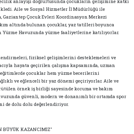
yecilik anlayışı doğrultusunda çocukların gelişimine katkı
kledi. Aile ve Sosyal Hizmetler İl Müdürlüğü ile
da, Gaziantep Çocuk Evleri Koordinasyon Merkezi
m altında bulunan çocuklar, yaz tatilleri boyunca
n Yüzme Havuzunda yüzme faaliyetlerine katılıyorlar.
lendirmeleri, fiziksel gelişimlerini desteklemeleri ve
acıyla hayata geçirilen çalışma kapsamında, uzman
n eğitimlerde çocuklar hem yüzme becerilerini
ağlıklı ve eğlenceli bir yaz dönemi geçiriyorlar. Aile ve
rütülen örnek iş birliği sayesinde koruma ve bakım
avuzunda güvenli, modern ve donanımlı bir ortamda spor
i de dolu dolu değerlendiriyor.
N BÜYÜK KAZANCIMIZ"