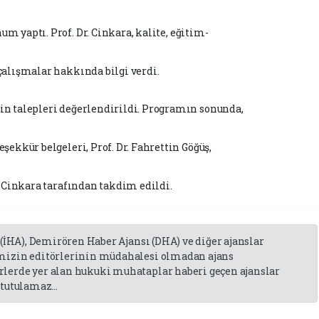
num yaptı.
Prof. Dr.
Cinkara, kalite, eğitim
-
çalışmalar hakkında bilgi verdi.
n talepleri değerlendirildi.
Programın sonunda,
şekkür belgeleri, Prof. Dr. Fahrettin Göğüş,
h Cinkara tarafından takdim edildi.
 (İHA), Demirören Haber Ajansı (DHA) ve diğer ajanslar
emizin editörlerinin müdahalesi olmadan ajans
lerde yer alan hukuki muhataplar haberi geçen ajanslar
tutulamaz...