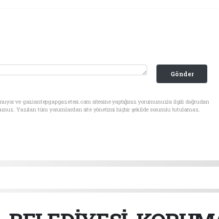
Gönder
unuyor ve gaziantepgapgazetesi.com sitesine yaptığınız yorumunuzla ilgili doğrudan
sunuz. Yazılan tüm yorumlardan site yönetimi hiçbir şekilde sorumlu tutulamaz.