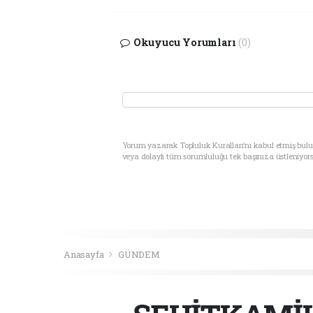
Okuyucu Yorumları
(0)
Yorum yazarak Topluluk Kuralları’nı kabul etmiş bul
veya dolaylı tüm sorumluluğu tek başınıza üstleniyor
Anasayfa
GÜNDEM