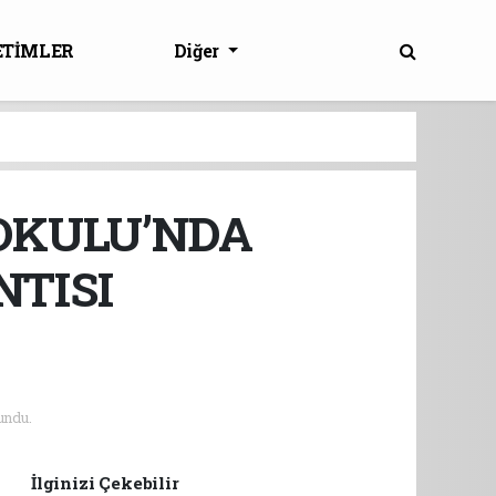
ETİMLER
Diğer
OKULU’NDA
TISI
undu.
İlginizi Çekebilir