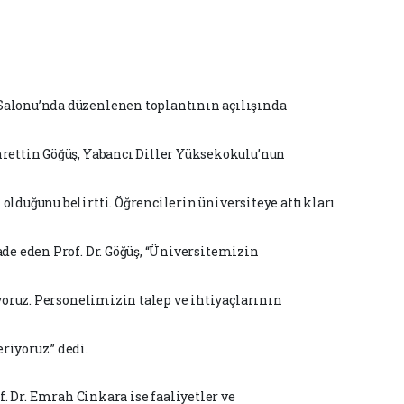
Salonu’nda düzenlenen toplantının açılışında
hrettin Göğüş, Yabancı Diller Yüksekokulu’nun
olduğunu belirtti.
Ö
ğrencilerin üniversiteye attıkları
ade eden Prof. Dr. Göğüş,
“Üniversitemizin
ıyoruz. Personelimizin talep ve ihtiyaçlarının
iyoruz.” dedi.
f.
Dr.
Emrah
Cinkara
ise
faaliyetler
ve