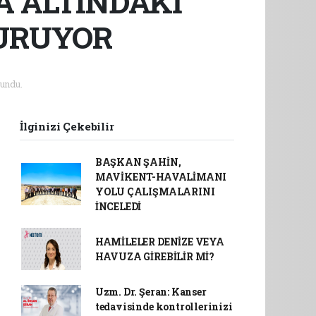
A ALTINDAKİ
TURUYOR
undu.
İlginizi Çekebilir
BAŞKAN ŞAHİN,
MAVİKENT-HAVALİMANI
YOLU ÇALIŞMALARINI
İNCELEDİ
HAMİLELER DENİZE VEYA
HAVUZA GİREBİLİR Mİ?
Uzm. Dr. Şeran: Kanser
tedavisinde kontrollerinizi