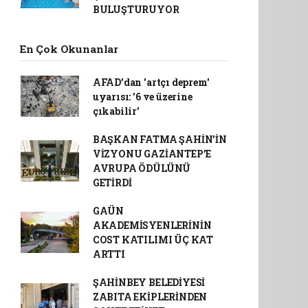
BULUŞTURUYOR
En Çok Okunanlar
AFAD’dan 'artçı deprem'
uyarısı: '6 ve üzerine
çıkabilir'
BAŞKAN FATMA ŞAHİN’İN
VİZYONU GAZİANTEP’E
AVRUPA ÖDÜLÜNÜ
GETİRDİ
GAÜN
AKADEMİSYENLERİNİN
COST KATILIMI ÜÇ KAT
ARTTI
ŞAHİNBEY BELEDİYESİ
ZABITA EKİPLERİNDEN