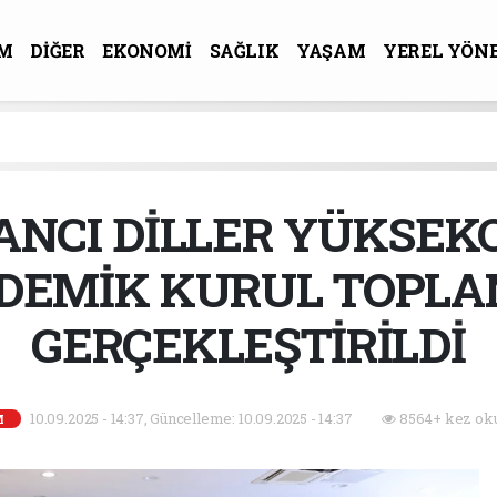
M
DİĞER
EKONOMİ
SAĞLIK
YAŞAM
YEREL YÖN
R-SANAT
ANCI DİLLER YÜKSEK
DEMİK KURUL TOPLAN
GERÇEKLEŞTİRİLDİ
10.09.2025 - 14:37, Güncelleme: 10.09.2025 - 14:37
8564+ kez ok
M