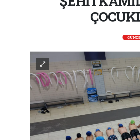
ŞEHİTKAMİL
ÇOCUKL
GÜND