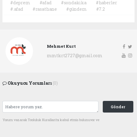
#deprem
#afad
#sondakika
#haberler
#.afad
#rasathane
#gündem
#7.2
Mehmet Kurt
mmtkrt2727@gmail.com
Okuyucu Yorumları
(0)
Gönder
Yorum yazarak Topluluk Kuralları’nı kabul etmiş bulunuyor ve
gaziantepgapgazetesi.com sitesine yaptığınız yorumunuzla ilgili doğrudan veya
dolaylı tüm sorumluluğu tek başınıza üstleniyorsunuz. Yazılan tüm yorumlardan
site yönetimi hiçbir şekilde sorumlu tutulamaz.