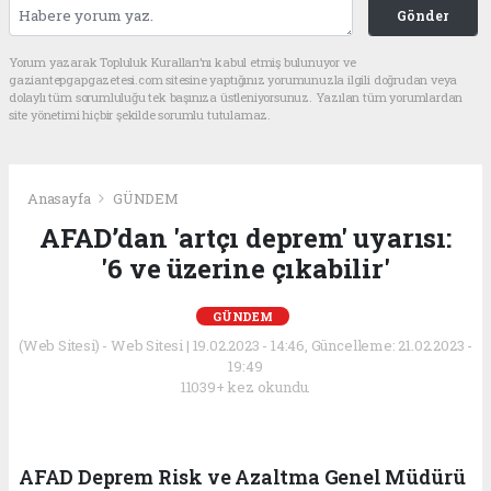
Gönder
Yorum yazarak Topluluk Kuralları’nı kabul etmiş bulunuyor ve
gaziantepgapgazetesi.com sitesine yaptığınız yorumunuzla ilgili doğrudan veya
dolaylı tüm sorumluluğu tek başınıza üstleniyorsunuz. Yazılan tüm yorumlardan
site yönetimi hiçbir şekilde sorumlu tutulamaz.
Anasayfa
GÜNDEM
AFAD’dan 'artçı deprem' uyarısı:
'6 ve üzerine çıkabilir'
GÜNDEM
(Web Sitesi) - Web Sitesi | 19.02.2023 - 14:46, Güncelleme: 21.02.2023 -
19:49
11039+ kez okundu.
AFAD Deprem Risk ve Azaltma Genel Müdürü