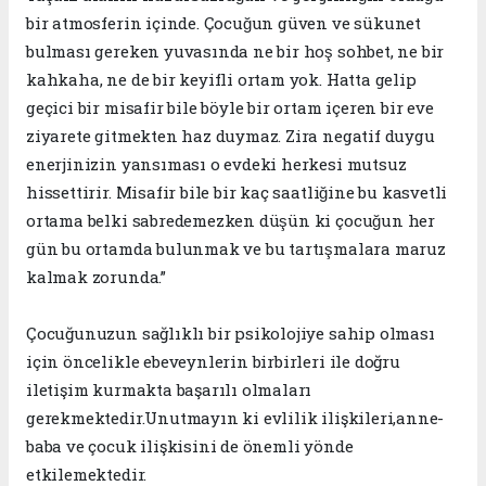
bir atmosferin içinde. Çocuğun güven ve sükunet
bulması gereken yuvasında ne bir hoş sohbet, ne bir
kahkaha, ne de bir keyifli ortam yok. Hatta gelip
geçici bir misafir bile böyle bir ortam içeren bir eve
ziyarete gitmekten haz duymaz. Zira negatif duygu
enerjinizin yansıması o evdeki herkesi mutsuz
hissettirir. Misafir bile bir kaç saatliğine bu kasvetli
ortama belki sabredemezken düşün ki çocuğun her
gün bu ortamda bulunmak ve bu tartışmalara maruz
kalmak zorunda.”
Çocuğunuzun sağlıklı bir psikolojiye sahip olması
için öncelikle ebeveynlerin birbirleri ile doğru
iletişim kurmakta başarılı olmaları
gerekmektedir.Unutmayın ki evlilik ilişkileri,anne-
baba ve çocuk ilişkisini de önemli yönde
etkilemektedir.