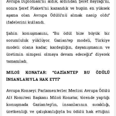
Avrupa Diploması’nı aldık, ardından Şeref Bayrağı’nı,
sonra Şeref Plaketi’ni kazandık ve bugün en yüksek
aşama olan Avrupa Ödülü’nü almak nasip oldu”
ifadelerini kullandı.
Şahin konuşmasını, “Bu ödül bize büyük bir
sorumluluk yüklüyor. Gaziantep modeli, Türkiye
modeli olana kadar; kardeşliğin, dayanışmanın ve
üretimin simgesi olmaya devam edeceğiz” diyerek
tamamladı.
MILOŠ KONATAR: “GAZİANTEP BU ÖDÜLÜ
İNSANLARIYLA HAK ETTİ”
Avrupa Konseyi Parlamenterler Meclisi Avrupa Ödülü
Alt Komitesi Başkanı Miloš Konatar, törende yaptığı
konuşmada Gaziantep’in, insanlarının sıcaklığı,
üretkenliği ve çalışkanlığıyla bu ödülü hak ettiğini