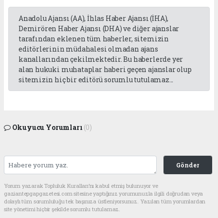
Anadolu Ajansı (AA), İhlas Haber Ajansı (İHA),
Demirören Haber Ajansı (DHA) ve diğer ajanslar
tarafından eklenen tüm haberler, sitemizin
editörlerinin müdahalesi olmadan ajans
kanallarından çekilmektedir. Bu haberlerde yer
alan hukuki muhataplar haberi geçen ajanslar olup
sitemizin hiç bir editörü sorumlu tutulamaz...
Okuyucu Yorumları
(0)
Gönder
Yorum yazarak Topluluk Kuralları’nı kabul etmiş bulunuyor ve
gaziantepgapgazetesi.com sitesine yaptığınız yorumunuzla ilgili doğrudan veya
dolaylı tüm sorumluluğu tek başınıza üstleniyorsunuz. Yazılan tüm yorumlardan
site yönetimi hiçbir şekilde sorumlu tutulamaz.