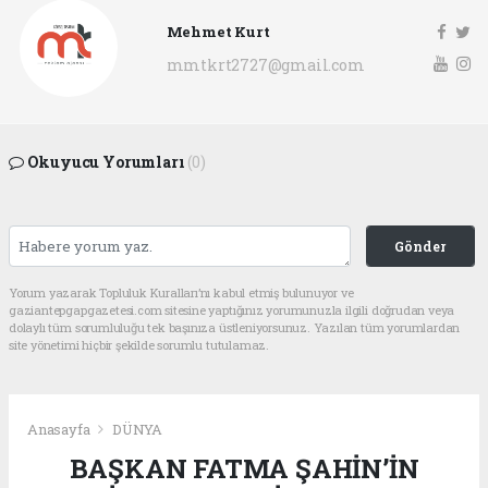
Mehmet Kurt
mmtkrt2727@gmail.com
Okuyucu Yorumları
(0)
Gönder
Yorum yazarak Topluluk Kuralları’nı kabul etmiş bulunuyor ve
gaziantepgapgazetesi.com sitesine yaptığınız yorumunuzla ilgili doğrudan veya
dolaylı tüm sorumluluğu tek başınıza üstleniyorsunuz. Yazılan tüm yorumlardan
site yönetimi hiçbir şekilde sorumlu tutulamaz.
Anasayfa
DÜNYA
BAŞKAN FATMA ŞAHİN’İN