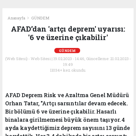
Anasayfa
GÜNDEM
AFAD’dan 'artçı deprem' uyarısı:
'6 ve üzerine çıkabilir'
GÜNDEM
(Web Sitesi) - Web Sitesi | 19.02.2023 - 14:46, Güncelleme: 21.02.2023 -
19:49
11034+ kez okundu.
AFAD Deprem Risk ve Azaltma Genel Müdürü
Orhan Tatar, "Artçı sarsıntılar devam edecek.
Bir bölümü 6 ve üzerine çıkabilir. Hasarlı
binalara girilmemesi büyük önem taşıyor. 4
ayda kaydettiğimiz deprem sayısını 13 günde
kaydettik. Her 3-4 dakikada bir artçı sarsıntı