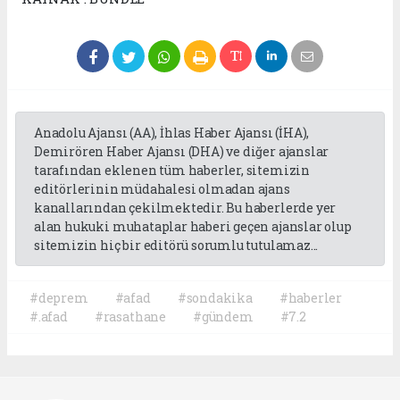
Anadolu Ajansı (AA), İhlas Haber Ajansı (İHA),
Demirören Haber Ajansı (DHA) ve diğer ajanslar
tarafından eklenen tüm haberler, sitemizin
editörlerinin müdahalesi olmadan ajans
kanallarından çekilmektedir. Bu haberlerde yer
alan hukuki muhataplar haberi geçen ajanslar olup
sitemizin hiç bir editörü sorumlu tutulamaz...
#deprem
#afad
#sondakika
#haberler
#.afad
#rasathane
#gündem
#7.2