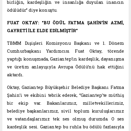
birliğin, kardeşliğin ve insanlığa duyulan inancın
ödülüdür” diye konuştu.
FUAT OKTAY: “BU ÖDÜL FATMA ŞAHİN’İN AZMİ,
GAYRETİ İLE ELDE EDİLMİŞTİR”
TBMM Dışişleri Komisyonu Başkanı ve 1. Dönem
Cumhurbaşkanı Yardımcısı Fuat Oktay, törende
yaptığı konuşmada, Gaziantep’in kardeşlik, dayanışma
ve üretim anlayışıyla Avrupa Ödülü’nü hak ettiğini
aktardı.
Oktay, Gaziantep Büyükşehir Belediye Başkanı Fatma
Şahin’i ve ekibini tebrik ederek, “Gaziantep’te müthiş
bir ekip var. Bakanlarımız, milletvekillerimiz,
belediye başkanlarımız, sivil toplum kuruluşlarımız
ve vatandaşlarımız tek ses olmuş durumda. O ses
kardeşlik sesi. Gaziantep bu ruhla bu ödülü fazlasıyla