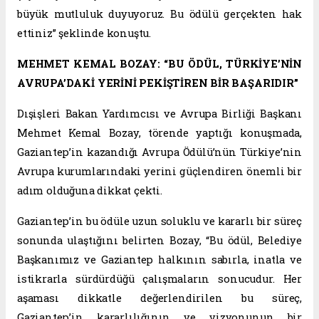
büyük mutluluk duyuyoruz. Bu ödülü gerçekten hak
ettiniz” şeklinde konuştu.
MEHMET KEMAL BOZAY: “BU ÖDÜL, TÜRKİYE’NİN
AVRUPA’DAKİ YERİNİ PEKİŞTİREN BİR BAŞARIDIR”
Dışişleri Bakan Yardımcısı ve Avrupa Birliği Başkanı
Mehmet Kemal Bozay, törende yaptığı konuşmada,
Gaziantep’in kazandığı Avrupa Ödülü’nün Türkiye’nin
Avrupa kurumlarındaki yerini güçlendiren önemli bir
adım olduğuna dikkat çekti.
Gaziantep’in bu ödüle uzun soluklu ve kararlı bir süreç
sonunda ulaştığını belirten Bozay, “Bu ödül, Belediye
Başkanımız ve Gaziantep halkının sabırla, inatla ve
istikrarla sürdürdüğü çalışmaların sonucudur. Her
aşaması dikkatle değerlendirilen bu süreç,
Gaziantep’in kararlılığının ve vizyonunun bir