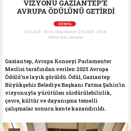
VİZYONU GAZİANTEP’E
AVRUPA ÖDÜLÜNÜ GETİRDİ
DÜNYA
11.10.2025 - 18:04, Güncelleme: 11.10.2025 - 18:06
12982+ kez okundu.
Gaziantep, Avrupa Konseyi Parlamenter
Meclisi tarafından verilen 2025 Avrupa
Ödülü’ne layık görüldü. Ödül, Gaziantep
Büyükşehir Belediye Başkanı Fatma Şahin’in
vizyonuyla yürütülen sürdürülebilirlik,
çevre, kültür ve dayanışma temelli
çalışmalar sonucu kente kazandırıldı.