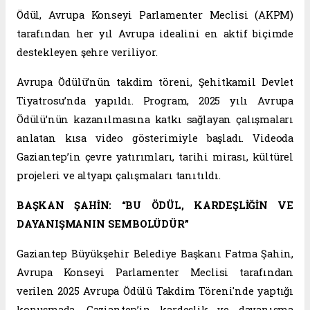
Ödül, Avrupa Konseyi Parlamenter Meclisi (AKPM)
tarafından her yıl Avrupa idealini en aktif biçimde
destekleyen şehre veriliyor.
Avrupa Ödülü’nün takdim töreni, Şehitkamil Devlet
Tiyatrosu’nda yapıldı. Program, 2025 yılı Avrupa
Ödülü’nün kazanılmasına katkı sağlayan çalışmaları
anlatan kısa video gösterimiyle başladı. Videoda
Gaziantep’in çevre yatırımları, tarihi mirası, kültürel
projeleri ve altyapı çalışmaları tanıtıldı.
BAŞKAN ŞAHİN: “BU ÖDÜL, KARDEŞLİĞİN VE
DAYANIŞMANIN SEMBOLÜDÜR”
Gaziantep Büyükşehir Belediye Başkanı Fatma Şahin,
Avrupa Konseyi Parlamenter Meclisi tarafından
verilen 2025 Avrupa Ödülü Takdim Töreni'nde yaptığı
konuşmada, Gaziantep’in kardeşlik ve dayanışma