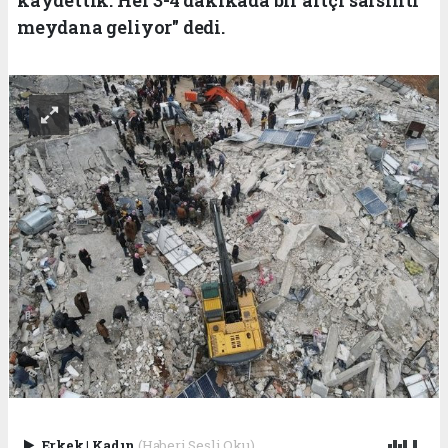
meydana geliyor" dedi.
Erkek
|
Kadın
(Haberi Sesli Oku)