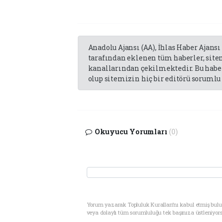
Anadolu Ajansı (AA), İhlas Haber Ajansı
tarafından eklenen tüm haberler, sit
kanallarından çekilmektedir. Bu haber
olup sitemizin hiç bir editörü sorumlu 
Okuyucu Yorumları
(0)
Yorum yazarak Topluluk Kuralları’nı kabul etmiş bul
veya dolaylı tüm sorumluluğu tek başınıza üstleniyor