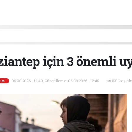
iantep için 3 önemli u
06.08.2026 - 12:40, Güncelleme: 06.08.2026 - 12:40
831 kez ok
EM