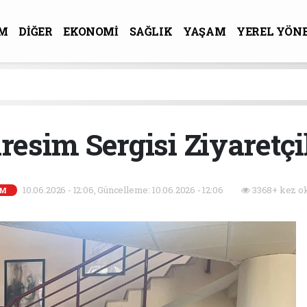
M
DİĞER
EKONOMİ
SAĞLIK
YAŞAM
YEREL YÖN
R-SANAT
esim Sergisi Ziyaretçi
10.06.2026 - 12:06, Güncelleme: 10.06.2026 - 12:06
3368+ kez o
EM