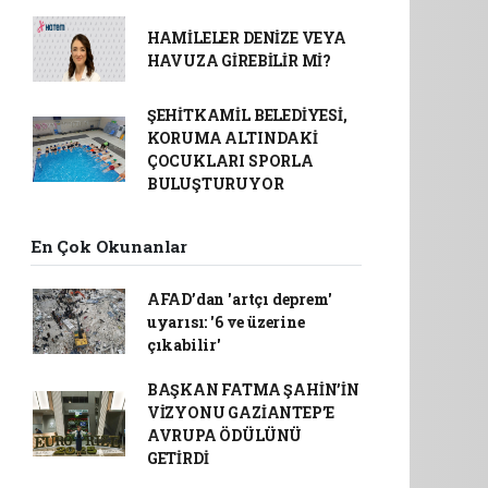
HAMİLELER DENİZE VEYA
HAVUZA GİREBİLİR Mİ?
ŞEHİTKAMİL BELEDİYESİ,
KORUMA ALTINDAKİ
ÇOCUKLARI SPORLA
BULUŞTURUYOR
En Çok Okunanlar
AFAD’dan 'artçı deprem'
uyarısı: '6 ve üzerine
çıkabilir'
BAŞKAN FATMA ŞAHİN’İN
VİZYONU GAZİANTEP’E
AVRUPA ÖDÜLÜNÜ
GETİRDİ