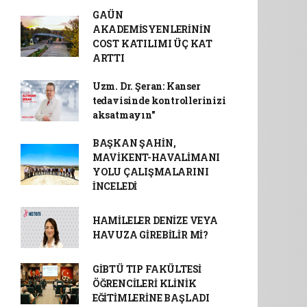
GAÜN
AKADEMİSYENLERİNİN
COST KATILIMI ÜÇ KAT
ARTTI
Uzm. Dr. Şeran: Kanser
tedavisinde kontrollerinizi
aksatmayın"
BAŞKAN ŞAHİN,
MAVİKENT-HAVALİMANI
YOLU ÇALIŞMALARINI
İNCELEDİ
HAMİLELER DENİZE VEYA
HAVUZA GİREBİLİR Mİ?
GİBTÜ TIP FAKÜLTESİ
ÖĞRENCİLERİ KLİNİK
EĞİTİMLERİNE BAŞLADI