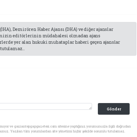
 (İHA), Demirören Haber Ajansı (DHA) ve diğer ajanslar
emizin editörlerinin müdahalesi olmadan ajans
lerde yer alan hukuki muhataplar haberi geçen ajanslar
tutulamaz...
Gönder
unuyor ve gaziantepgapgazetesi.com sitesine yaptığınız yorumunuzla ilgili doğrudan
sunuz. Yazılan tüm yorumlardan site yönetimi hiçbir şekilde sorumlu tutulamaz.