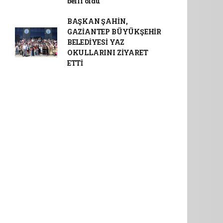
belli oldu
BAŞKAN ŞAHİN,
GAZİANTEP BÜYÜKŞEHİR
BELEDİYESİ YAZ
OKULLARINI ZİYARET
ETTİ