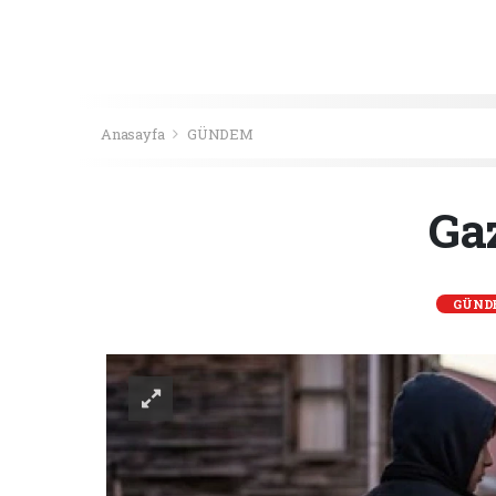
Anasayfa
GÜNDEM
Gaz
GÜND