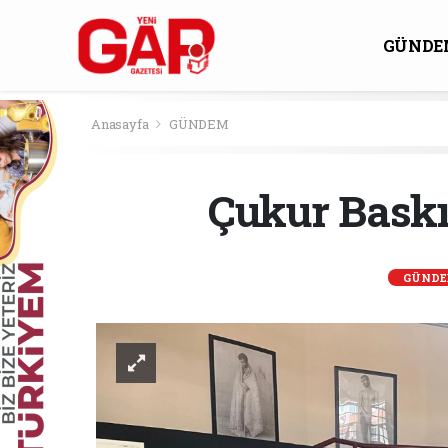
GÜNDE
KÜLTÜ
Anasayfa
GÜNDEM
Çukur Baskır
GÜND