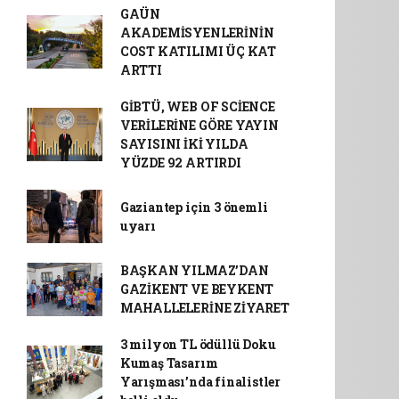
GAÜN
AKADEMİSYENLERİNİN
COST KATILIMI ÜÇ KAT
ARTTI
GİBTÜ, WEB OF SCİENCE
VERİLERİNE GÖRE YAYIN
SAYISINI İKİ YILDA
YÜZDE 92 ARTIRDI
Gaziantep için 3 önemli
uyarı
BAŞKAN YILMAZ’DAN
GAZİKENT VE BEYKENT
MAHALLELERİNE ZİYARET
3 milyon TL ödüllü Doku
Kumaş Tasarım
Yarışması’nda finalistler