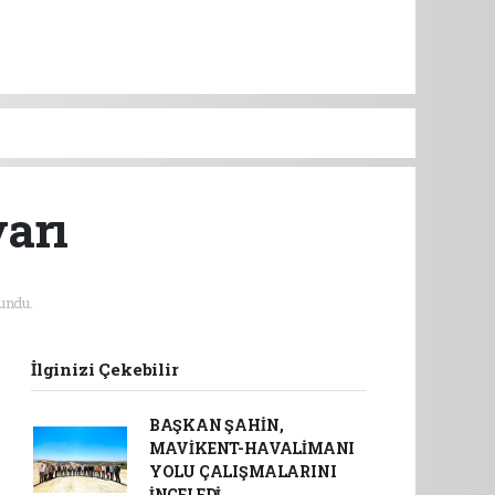
yarı
undu.
İlginizi Çekebilir
BAŞKAN ŞAHİN,
MAVİKENT-HAVALİMANI
YOLU ÇALIŞMALARINI
İNCELEDİ