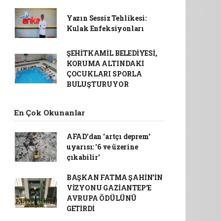
Yazın Sessiz Tehlikesi:
Kulak Enfeksiyonları
ŞEHİTKAMİL BELEDİYESİ,
KORUMA ALTINDAKİ
ÇOCUKLARI SPORLA
BULUŞTURUYOR
En Çok Okunanlar
AFAD’dan 'artçı deprem'
uyarısı: '6 ve üzerine
çıkabilir'
BAŞKAN FATMA ŞAHİN’İN
VİZYONU GAZİANTEP’E
AVRUPA ÖDÜLÜNÜ
GETİRDİ