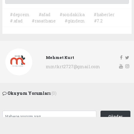
#deprem
#afad
#sondakika
#haberler
#.afad
#rasathane
#gündem
#7.2
Mehmet Kurt
mmtkrt2727@gmail.com
Okuyucu Yorumları
(0)
Gönder
Yorum yazarak Topluluk Kuralları’nı kabul etmiş bulunuyor ve
gaziantepgapgazetesi.com sitesine yaptığınız yorumunuzla ilgili doğrudan veya