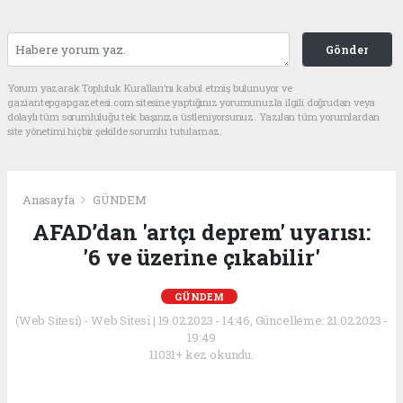
Gönder
Yorum yazarak Topluluk Kuralları’nı kabul etmiş bulunuyor ve
gaziantepgapgazetesi.com sitesine yaptığınız yorumunuzla ilgili doğrudan veya
dolaylı tüm sorumluluğu tek başınıza üstleniyorsunuz. Yazılan tüm yorumlardan
site yönetimi hiçbir şekilde sorumlu tutulamaz.
Anasayfa
GÜNDEM
AFAD’dan 'artçı deprem' uyarısı:
'6 ve üzerine çıkabilir'
GÜNDEM
(Web Sitesi) - Web Sitesi | 19.02.2023 - 14:46, Güncelleme: 21.02.2023 -
19:49
11031+ kez okundu.