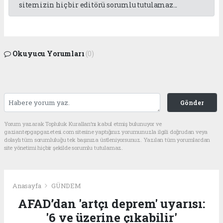
sitemizin hiç bir editörü sorumlu tutulamaz...
Okuyucu Yorumları
(0)
Gönder
Yorum yazarak Topluluk Kuralları’nı kabul etmiş bulunuyor ve
gaziantepgapgazetesi.com sitesine yaptığınız yorumunuzla ilgili doğrudan veya
dolaylı tüm sorumluluğu tek başınıza üstleniyorsunuz. Yazılan tüm yorumlardan
site yönetimi hiçbir şekilde sorumlu tutulamaz.
Anasayfa
GÜNDEM
AFAD’dan 'artçı deprem' uyarısı:
'6 ve üzerine çıkabilir'