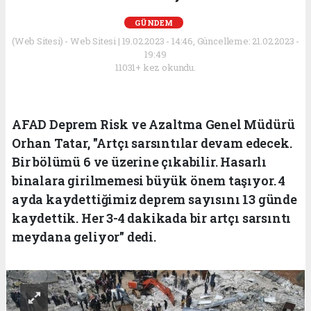
GÜNDEM
(Web Sitesi) - Web Sitesi | 19.02.2023 - 14:46, Güncelleme: 21.02.2023 -
19:49
11031+ kez okundu.
AFAD Deprem Risk ve Azaltma Genel Müdürü
Orhan Tatar, "Artçı sarsıntılar devam edecek.
Bir bölümü 6 ve üzerine çıkabilir. Hasarlı
binalara girilmemesi büyük önem taşıyor. 4
ayda kaydettiğimiz deprem sayısını 13 günde
kaydettik. Her 3-4 dakikada bir artçı sarsıntı
meydana geliyor" dedi.