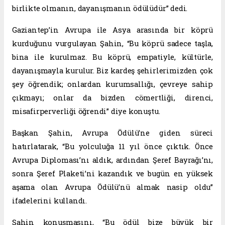
birlikte olmanın, dayanışmanın ödülüdür” dedi.
Gaziantep’in Avrupa ile Asya arasında bir köprü
kurduğunu vurgulayan Şahin, “Bu köprü sadece taşla,
bina ile kurulmaz. Bu köprü, empatiyle, kültürle,
dayanışmayla kurulur. Biz kardeş şehirlerimizden çok
şey öğrendik; onlardan kurumsallığı, çevreye sahip
çıkmayı; onlar da bizden cömertliği, direnci,
misafirperverliği öğrendi” diye konuştu.
Başkan Şahin, Avrupa Ödülü’ne giden süreci
hatırlatarak, “Bu yolculuğa 11 yıl önce çıktık. Önce
Avrupa Diploması’nı aldık, ardından Şeref Bayrağı’nı,
sonra Şeref Plaketi’ni kazandık ve bugün en yüksek
aşama olan Avrupa Ödülü’nü almak nasip oldu”
ifadelerini kullandı.
Şahin konuşmasını, “Bu ödül bize büyük bir