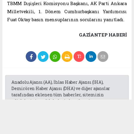
TBMM Dışişleri Komisyonu Başkanı, AK Parti Ankara
Milletvekili, 1. Dönem Cumhurbaşkanı Yardımcısı
Fuat Oktay basın mensuplarının sorularını yanıtladı.
GAZIANTEP HABERİ
Anadolu Ajansı (AA), İhlas Haber Ajansı (İHA),
Demirören Haber Ajansı (DHA) ve diğer ajanslar
tarafından eklenen tüm haberler, sitemizin
editörlerinin müdahalesi olmadan ajans
kanallarından çekilmektedir. Bu haberlerde yer
alan hukuki muhataplar haberi geçen ajanslar olup
sitemizin hiç bir editörü sorumlu tutulamaz...