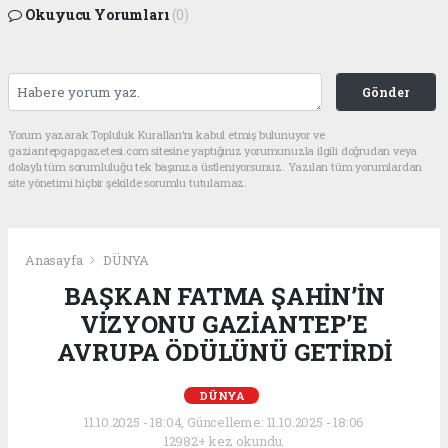
Okuyucu Yorumları
(0)
Gönder
Yorum yazarak Topluluk Kuralları’nı kabul etmiş bulunuyor ve
gaziantepgapgazetesi.com sitesine yaptığınız yorumunuzla ilgili doğrudan veya
dolaylı tüm sorumluluğu tek başınıza üstleniyorsunuz. Yazılan tüm yorumlardan
site yönetimi hiçbir şekilde sorumlu tutulamaz.
Anasayfa
DÜNYA
BAŞKAN FATMA ŞAHİN’İN
VİZYONU GAZİANTEP’E
AVRUPA ÖDÜLÜNÜ GETİRDİ
DÜNYA
11.10.2025 - 18:04, Güncelleme: 11.10.2025 - 18:06
12982+ kez okundu.