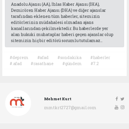
Anadolu Ajansı (AA), İhlas Haber Ajansı (İHA),
Demirören Haber Ajansı (DHA) ve diğer ajanslar
tarafından eklenen tüm haberler, sitemizin
editörlerinin müdahalesi olmadan ajans
kanallarından çekilmektedir. Bu haberlerde yer
alan hukuki muhataplar haberi geçen ajanslar olup
sitemizin hiç bir editörü sorumlu tutulamaz...
#deprem
#afad
#sondakika
#haberler
#.afad
#rasathane
#gündem
#7.2
Mehmet Kurt
mmtkrt2727@gmail.com