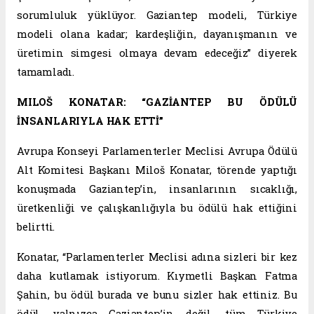
sorumluluk yüklüyor. Gaziantep modeli, Türkiye
modeli olana kadar; kardeşliğin, dayanışmanın ve
üretimin simgesi olmaya devam edeceğiz” diyerek
tamamladı.
MILOŠ KONATAR: “GAZİANTEP BU ÖDÜLÜ
İNSANLARIYLA HAK ETTİ”
Avrupa Konseyi Parlamenterler Meclisi Avrupa Ödülü
Alt Komitesi Başkanı Miloš Konatar, törende yaptığı
konuşmada Gaziantep’in, insanlarının sıcaklığı,
üretkenliği ve çalışkanlığıyla bu ödülü hak ettiğini
belirtti.
Konatar, “Parlamenterler Meclisi adına sizleri bir kez
daha kutlamak istiyorum. Kıymetli Başkan Fatma
Şahin, bu ödül burada ve bunu sizler hak ettiniz. Bu
ödül, yalnızca Gaziantep’in değil, tüm Türkiye