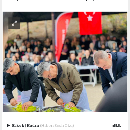
Erkek
|
Kadın
(Haberi Sesli Oku)