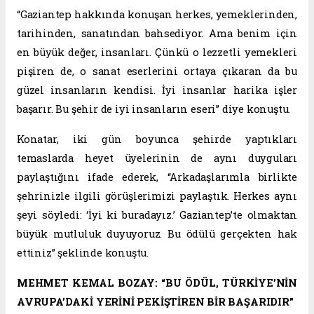
“Gaziantep hakkında konuşan herkes, yemeklerinden,
tarihinden, sanatından bahsediyor. Ama benim için
en büyük değer, insanları. Çünkü o lezzetli yemekleri
pişiren de, o sanat eserlerini ortaya çıkaran da bu
güzel insanların kendisi. İyi insanlar harika işler
başarır. Bu şehir de iyi insanların eseri” diye konuştu.
Konatar, iki gün boyunca şehirde yaptıkları
temaslarda heyet üyelerinin de aynı duyguları
paylaştığını ifade ederek, “Arkadaşlarımla birlikte
şehrinizle ilgili görüşlerimizi paylaştık. Herkes aynı
şeyi söyledi: ‘İyi ki buradayız.’ Gaziantep’te olmaktan
büyük mutluluk duyuyoruz. Bu ödülü gerçekten hak
ettiniz” şeklinde konuştu.
MEHMET KEMAL BOZAY: “BU ÖDÜL, TÜRKİYE’NİN
AVRUPA’DAKİ YERİNİ PEKİŞTİREN BİR BAŞARIDIR”