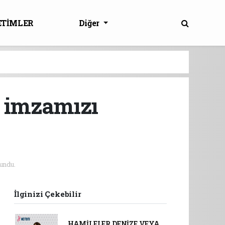
ETİMLER
Diğer
e imzamızı
undu.
İlginizi Çekebilir
HAMİLELER DENİZE VEYA