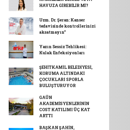
HAVUZA GİREBİLİR Mİ?
Uzm. Dr. Şeran: Kanser
tedavisinde kontrollerinizi
aksatmayın"
Yazın Sessiz Tehlikesi:
Kulak Enfeksiyonları
ŞEHİTKAMİL BELEDİYESİ,
KORUMA ALTINDAKİ
ÇOCUKLARI SPORLA
BULUŞTURUYOR
GAÜN
AKADEMİSYENLERİNİN
COST KATILIMI ÜÇ KAT
ARTTI
BAŞKAN ŞAHİN,