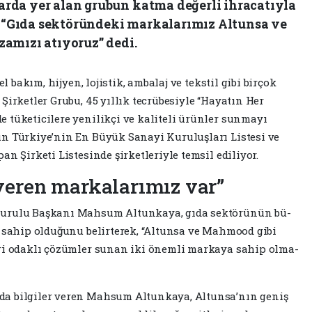
alarda yer alan grubun katma değerli ihracatıyla
k, “Gıda sektöründeki markalarımız Altunsa ve
amızı atıyoruz” dedi.
el bakım, hijyen, lojistik, amba­laj ve tekstil gibi birçok
ir­ketler Grubu, 45 yıllık tecrübe­siyle “Hayatın Her
 tüketi­cilere yenilikçi ve kaliteli ürünler sunmayı
un Türkiye’nin En Büyük Sanayi Kuruluşları Liste­si ve
n Şirketi Listesinde şirketleriyle temsil ediliyor.
veren markalarımız var”
 Kurulu Başkanı Mahsum Altunkaya, gıda sektörünün bü­
 sahip olduğunu belirte­rek, “Altunsa ve Mahmood gi­bi
eri odaklı çözümler sunan iki önemli markaya sahip olma­
da bilgiler veren Mahsum Altunkaya, Altunsa’nın geniş