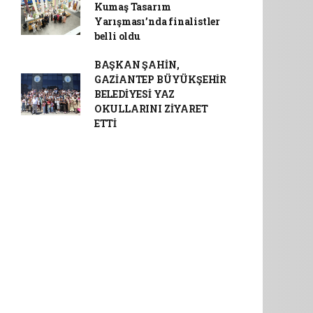
Kumaş Tasarım
Yarışması’nda finalistler
belli oldu
BAŞKAN ŞAHİN,
GAZİANTEP BÜYÜKŞEHİR
BELEDİYESİ YAZ
OKULLARINI ZİYARET
ETTİ