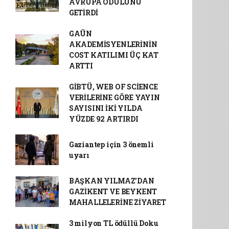
AVRUPA ÖDÜLÜNÜ
GETİRDİ
GAÜN
AKADEMİSYENLERİNİN
COST KATILIMI ÜÇ KAT
ARTTI
GİBTÜ, WEB OF SCİENCE
VERİLERİNE GÖRE YAYIN
SAYISINI İKİ YILDA
YÜZDE 92 ARTIRDI
Gaziantep için 3 önemli
uyarı
BAŞKAN YILMAZ’DAN
GAZİKENT VE BEYKENT
MAHALLELERİNE ZİYARET
3 milyon TL ödüllü Doku