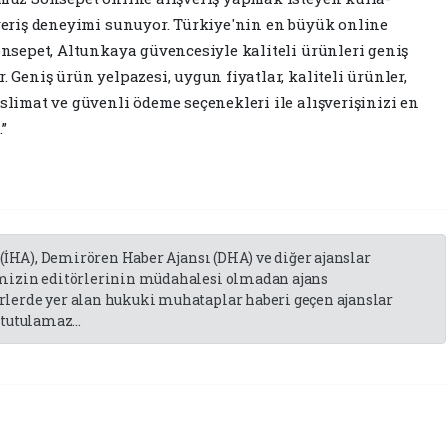
şveriş deneyimi sunuyor. Tür­kiye'nin en büyük online
Son­sepet, Altunkaya güvencesiyle kaliteli ürünleri geniş
. Geniş ürün yelpazesi, uygun fi­yatlar, kaliteli ürünler,
eslimat ve güvenli ödeme seçenekleri ile alışverişinizi en
”
 (İHA), Demirören Haber Ajansı (DHA) ve diğer ajanslar
emizin editörlerinin müdahalesi olmadan ajans
lerde yer alan hukuki muhataplar haberi geçen ajanslar
tutulamaz...