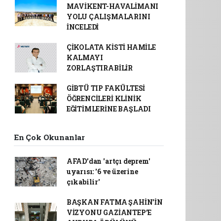
MAVİKENT-HAVALİMANI
YOLU ÇALIŞMALARINI
İNCELEDİ
ÇİKOLATA KİSTİ HAMİLE
KALMAYI
ZORLAŞTIRABİLİR
GİBTÜ TIP FAKÜLTESİ
ÖĞRENCİLERİ KLİNİK
EĞİTİMLERİNE BAŞLADI
En Çok Okunanlar
AFAD’dan 'artçı deprem'
uyarısı: '6 ve üzerine
çıkabilir'
BAŞKAN FATMA ŞAHİN’İN
VİZYONU GAZİANTEP’E