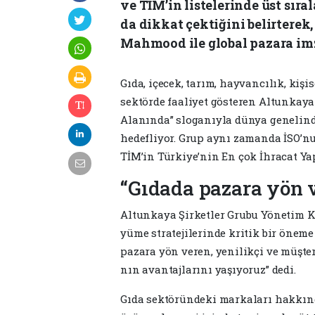
ve TİM’in listelerinde üst sır
da dikkat çektiğini belirtere
Mahmood ile global pazara imz
Gıda, içecek, tarım, hay­vancılık, kişis
sektörde faaliyet gösteren Altunkaya Ş
Alanında” slo­ganıyla dünya genelinde
hedefliyor. Grup aynı za­manda İSO’n
TİM’in Türkiye’nin En çok İhracat Yapa
“Gıdada pazara yön 
Altunkaya Şirketler Grubu Yö­netim
yüme stratejilerinde kritik bir öneme
pazara yön veren, yenilikçi ve müşt
nın avantajlarını yaşıyoruz” dedi.
Gıda sektöründeki markaları hakkın