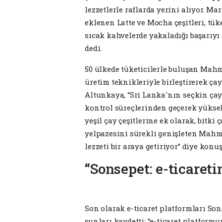
lezzetler­le raflarda yerini alıyor. 
eklenen Lat­te ve Mocha çeşitleri, tük
sıcak kah­velerde yakaladığı başarıy
dedi.
50 ülkede tüketicilerle buluşan Mahmo
üretim teknik­leriyle birleştirerek ç
Altunkaya, “Sri Lan­ka'nın seçkin çay 
kontrol süreçlerinden geçe­rek yüksek 
yeşil çay çeşitlerine ek olarak, bitki
yelpaze­sini sürekli genişleten Mahm
lezzeti bir araya getiriyor” diye konuş
“Sonsepet: e-ticareti
Son olarak e-ticaret platform­ları So
şunları kaydetti: “e-ticaret platfor