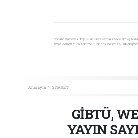
Yorum yazarak Topluluk Kuralları’nı kabul etmiş bul
veya dolaylı tüm sorumluluğu tek başınıza üstleniyor
Anasayfa
SİYASET
GİBTÜ, WE
YAYIN SAYI