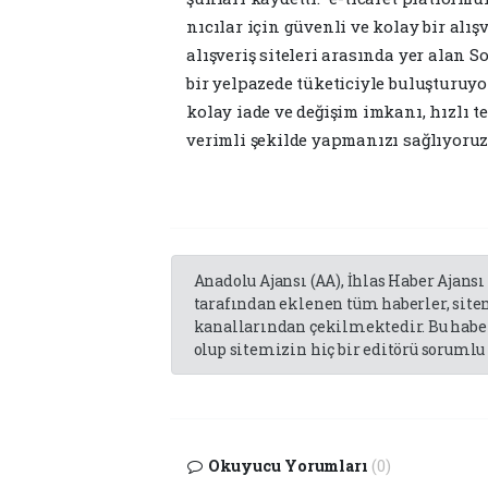
nıcılar için güvenli ve kolay bir alı
alışve­riş siteleri arasında yer alan 
bir yelpa­zede tüketiciyle buluşturuyor
kolay iade ve değişim imkanı, hızlı t
verimli şekilde yapmanızı sağlıyoruz.
Anadolu Ajansı (AA), İhlas Haber Ajansı
tarafından eklenen tüm haberler, sit
kanallarından çekilmektedir. Bu haber
olup sitemizin hiç bir editörü sorumlu 
Okuyucu Yorumları
(0)