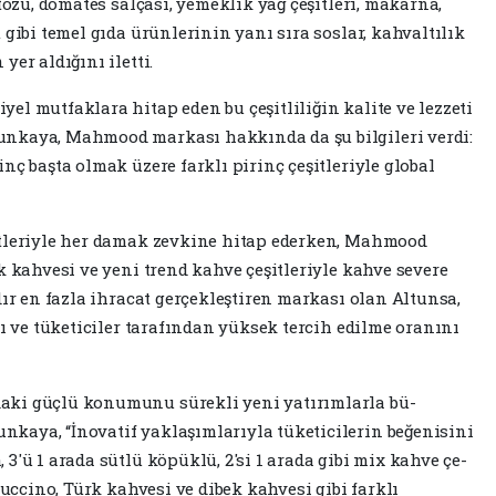
tozu, domates salçası, yemek­lik yağ çeşitleri, makarna,
 gibi temel gıda ürünlerinin yanı sıra soslar, kahvaltılık
er al­dığını iletti.
l mutfakla­ra hitap eden bu çeşitliliğin kali­te ve lezzeti
nkaya, Mahmo­od markası hakkında da şu bilgi­leri verdi:
nç başta olmak üzere farklı pirinç çeşitleriyle global
itleriyle her damak zev­kine hitap ederken, Mahmood
k kahvesi ve yeni trend kahve çeşitleriyle kahve severe
dır en fazla ihracat gerçekleşti­ren markası olan Altunsa,
rı ve tüketiciler tarafından yüksek tercih edilme oranını
aki güçlü konumu­nu sürekli yeni yatırımlarla bü­
aya, “İnovatif yaklaşım­larıyla tüketicilerin beğenisini
'ü 1 arada sütlü köpük­lü, 2'si 1 arada gibi mix kahve çe­
puccino, Türk kahvesi ve di­bek kahvesi gibi farklı