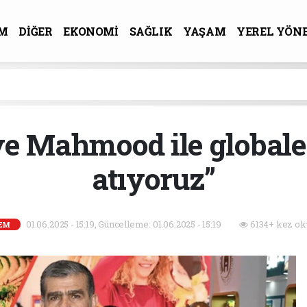
M
DİĞER
EKONOMİ
SAĞLIK
YAŞAM
YEREL YÖN
R-SANAT
ve Mahmood ile global
atıyoruz”
01.06.2025 - 15:19, Güncelleme: 01.06.2025 - 15:19
6134+ kez ok
EM