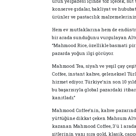
ürün yelpazesi içinde toz içecek, süt 
kon­serve gıdalar, bakliyat ve hububat
ürünler ve pastacılık malzemelerinin y
Hem ev mutfakları­na hem de endüstriye
bir arada sunduğunu vurgulayan Altu
“Mahmood Rice, özel­likle basmati piri
pazarda yoğun ilgi görü­yor.
Mahmood Tea, siyah ve yeşil çay çeş
Coffee, instant kahve, geleneksel Tür
hizmet ediyor. Türkiye’nin son 10 yıl­
bu ba­şarısıyla global pazardaki itiba
kanıtladı.”
Mahmood Coffee’nin, kah­ve pazarınd
yüttüğüne dikkat çeken Mahsum Altunk
kazanan Mahmood Coffee, 3'ü 1 arada, 3
şitlerinin yanı sıra gold, klasik, cap