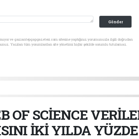
Gönder
unuyor ve gaziantepgapgazetesi.com sitesine yaptığınız yorumunuzla ilgili doğrudan
sunuz. Yazılan tüm yorumlardan site yönetimi hiçbir şekilde sorumlu tutulamaz.
B OF SCİENCE VERİL
SINI İKİ YILDA YÜZDE