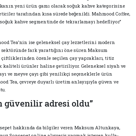
Marka­nın yeni ürün gamı olarak soğuk kahve kategorisine
eticiler tarafından kısa sürede beğenil­di. Mahmood Coffee,
ı soğuk kahve segmentinde de tekrarla­mayı hedefliyor”
­od Tea’nin ise geleneksel çay lez­zetlerini modern
ay sektö­ründe fark yarattığını öne süren Maksum
çiftliklerinden özenle seçilen çay yaprakları, ti­tiz
kaliteli ürünler hali­ne getiriliyor. Geleneksel siyah ve
 çayı ve meyve çayı gibi yeni­likçi seçeneklerle ürün
ood Tea, çevreye duyarlı üretim anla­yışıyla güven ve
tu.
n güvenilir adresi oldu”
nsepet hakkında da bil­giler veren Maksum Altunka­ya,
mumuz Sonsepet online alışveriş yapmak isteyen kulla­