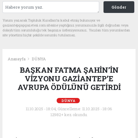
Gönder
Yorum yazarak Topluluk Kuralları’nı kabul etmiş bulunuyor ve
gaziantepgapgazetesi.com sitesine yaptığınız yorumunuzla ilgili doğrudan veya
dolaylı tüm sorumluluğu tek başınıza üstleniyorsunuz. Yazılan tüm yorumlardan
site yönetimi hiçbir şekilde sorumlu tutulamaz.
Anasayfa
DÜNYA
BAŞKAN FATMA ŞAHİN’İN
VİZYONU GAZİANTEP’E
AVRUPA ÖDÜLÜNÜ GETİRDİ
DÜNYA
11.10.2025 - 18:04, Güncelleme: 11.10.2025 - 18:06
12982+ kez okundu.