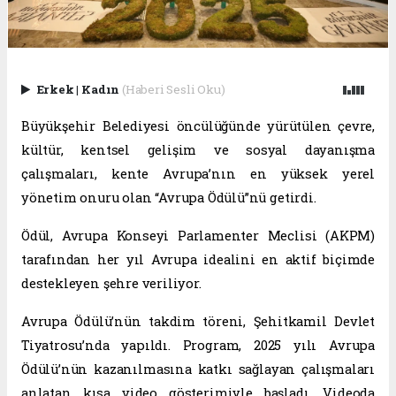
Erkek
|
Kadın
(Haberi Sesli Oku)
Büyükşehir Belediyesi öncülüğünde yürütülen çevre,
kültür, kentsel gelişim ve sosyal dayanışma
çalışmaları, kente Avrupa’nın en yüksek yerel
yönetim onuru olan “Avrupa Ödülü”nü getirdi.
Ödül, Avrupa Konseyi Parlamenter Meclisi (AKPM)
tarafından her yıl Avrupa idealini en aktif biçimde
destekleyen şehre veriliyor.
Avrupa Ödülü’nün takdim töreni, Şehitkamil Devlet
Tiyatrosu’nda yapıldı. Program, 2025 yılı Avrupa
Ödülü’nün kazanılmasına katkı sağlayan çalışmaları
anlatan kısa video gösterimiyle başladı. Videoda