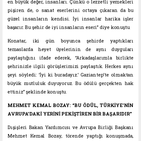
en büyük değer, insanları. Çünkü o lezzetli yemekleri
pişiren de, o sanat eserlerini ortaya çıkaran da bu
güzel insanların kendisi. İyi insanlar harika işler
başarır. Bu şehir de iyi insanların eseri” diye konuştu.
Konatar, iki gün boyunca şehirde yaptıkları
temaslarda heyet üyelerinin de aynı duyguları
paylaştığını ifade ederek, “Arkadaşlarımla birlikte
şehrinizle ilgili görüşlerimizi paylaştık. Herkes aynı
şeyi söyledi: ‘İyi ki buradayız.’ Gaziantep’te olmaktan
büyük mutluluk duyuyoruz. Bu ödülü gerçekten hak
ettiniz” şeklinde konuştu.
MEHMET KEMAL BOZAY: “BU ÖDÜL, TÜRKİYE’NİN
AVRUPA’DAKİ YERİNİ PEKİŞTİREN BİR BAŞARIDIR”
Dışişleri Bakan Yardımcısı ve Avrupa Birliği Başkanı
Mehmet Kemal Bozay, törende yaptığı konuşmada,