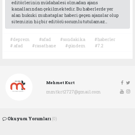
editörlerinin müdahalesi olmadan ajans
kanallarından çekilmektedir. Bu haberlerde yer
alan hukuki muhataplar haberi geçen ajanslar olup
sitemizin hiç bir editörü sorumlu tutulamaz...
#deprem
#afad
#sondakika
#haberler
#.afad
#rasathane
#gündem
#7.2
Mehmet Kurt
mmtkrt2727@gmail.com
Okuyucu Yorumları
(0)