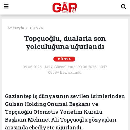
Anasayfa
DÜNYA
Topçuoğlu, dualarla son
yolculuğuna uğurlandı
DÜNYA
09.06.2026 - 13:17, Güncelleme: 09.06.2026 - 13:17
6959+ kez okundu.
Gaziantep iş dünyasının sevilen isimlerinden
Gülsan Holding Onursal Başkanı ve
Topçuoğlu Otomotiv Yönetim Kurulu
Başkanı Mehmet Ali Topçuoğlu gözyaşları
arasında ebediyete uğurlandı.