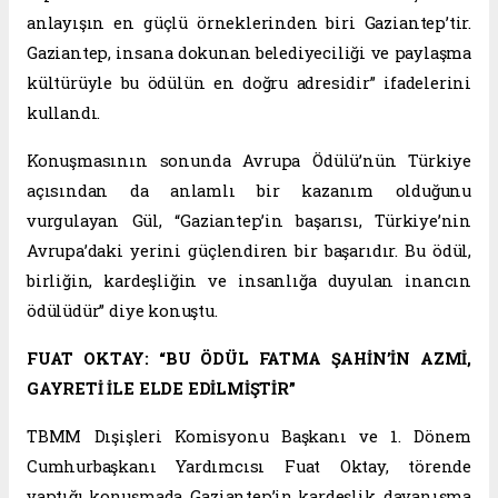
anlayışın en güçlü örneklerinden biri Gaziantep’tir.
Gaziantep, insana dokunan belediyeciliği ve paylaşma
kültürüyle bu ödülün en doğru adresidir” ifadelerini
kullandı.
Konuşmasının sonunda Avrupa Ödülü’nün Türkiye
açısından da anlamlı bir kazanım olduğunu
vurgulayan Gül, “Gaziantep’in başarısı, Türkiye’nin
Avrupa’daki yerini güçlendiren bir başarıdır. Bu ödül,
birliğin, kardeşliğin ve insanlığa duyulan inancın
ödülüdür” diye konuştu.
FUAT OKTAY: “BU ÖDÜL FATMA ŞAHİN’İN AZMİ,
GAYRETİ İLE ELDE EDİLMİŞTİR”
TBMM Dışişleri Komisyonu Başkanı ve 1. Dönem
Cumhurbaşkanı Yardımcısı Fuat Oktay, törende
yaptığı konuşmada, Gaziantep’in kardeşlik, dayanışma