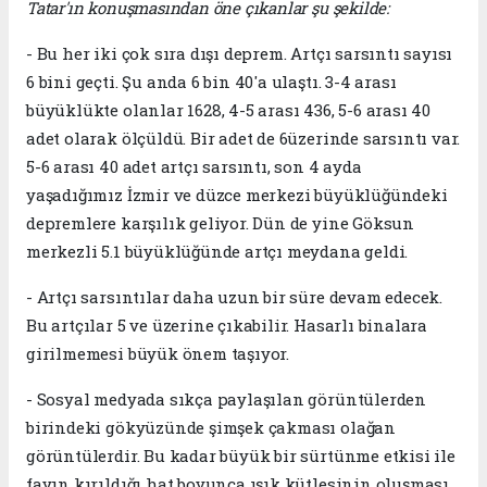
Tatar'ın konuşmasından öne çıkanlar şu şekilde:
- Bu her iki çok sıra dışı deprem. Artçı sarsıntı sayısı
6 bini geçti. Şu anda 6 bin 40'a ulaştı. 3-4 arası
büyüklükte olanlar 1628, 4-5 arası 436, 5-6 arası 40
adet olarak ölçüldü. Bir adet de 6üzerinde sarsıntı var.
5-6 arası 40 adet artçı sarsıntı, son 4 ayda
yaşadığımız İzmir ve düzce merkezi büyüklüğündeki
depremlere karşılık geliyor. Dün de yine Göksun
merkezli 5.1 büyüklüğünde artçı meydana geldi.
- Artçı sarsıntılar daha uzun bir süre devam edecek.
Bu artçılar 5 ve üzerine çıkabilir. Hasarlı binalara
girilmemesi büyük önem taşıyor.
- Sosyal medyada sıkça paylaşılan görüntülerden
birindeki gökyüzünde şimşek çakması olağan
görüntülerdir. Bu kadar büyük bir sürtünme etkisi ile
fayın kırıldığı hat boyunca ışık kütlesinin oluşması