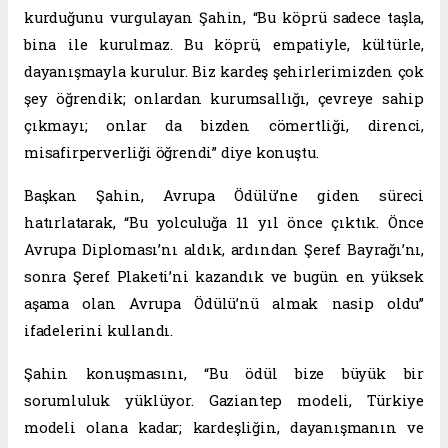
kurduğunu vurgulayan Şahin, “Bu köprü sadece taşla,
bina ile kurulmaz. Bu köprü, empatiyle, kültürle,
dayanışmayla kurulur. Biz kardeş şehirlerimizden çok
şey öğrendik; onlardan kurumsallığı, çevreye sahip
çıkmayı; onlar da bizden cömertliği, direnci,
misafirperverliği öğrendi” diye konuştu.
Başkan Şahin, Avrupa Ödülü’ne giden süreci
hatırlatarak, “Bu yolculuğa 11 yıl önce çıktık. Önce
Avrupa Diploması’nı aldık, ardından Şeref Bayrağı’nı,
sonra Şeref Plaketi’ni kazandık ve bugün en yüksek
aşama olan Avrupa Ödülü’nü almak nasip oldu”
ifadelerini kullandı.
Şahin konuşmasını, “Bu ödül bize büyük bir
sorumluluk yüklüyor. Gaziantep modeli, Türkiye
modeli olana kadar; kardeşliğin, dayanışmanın ve