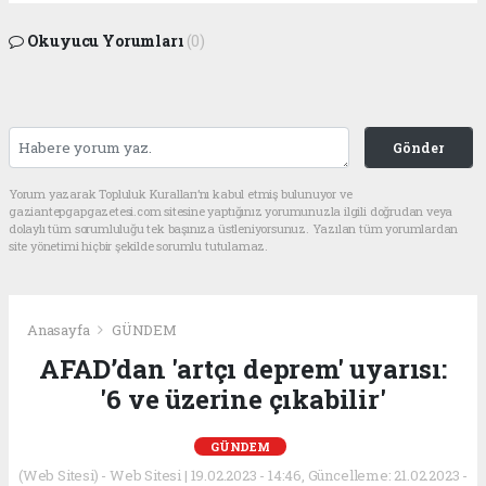
Okuyucu Yorumları
(0)
Gönder
Yorum yazarak Topluluk Kuralları’nı kabul etmiş bulunuyor ve
gaziantepgapgazetesi.com sitesine yaptığınız yorumunuzla ilgili doğrudan veya
dolaylı tüm sorumluluğu tek başınıza üstleniyorsunuz. Yazılan tüm yorumlardan
site yönetimi hiçbir şekilde sorumlu tutulamaz.
Anasayfa
GÜNDEM
AFAD’dan 'artçı deprem' uyarısı:
'6 ve üzerine çıkabilir'
GÜNDEM
(Web Sitesi) - Web Sitesi | 19.02.2023 - 14:46, Güncelleme: 21.02.2023 -