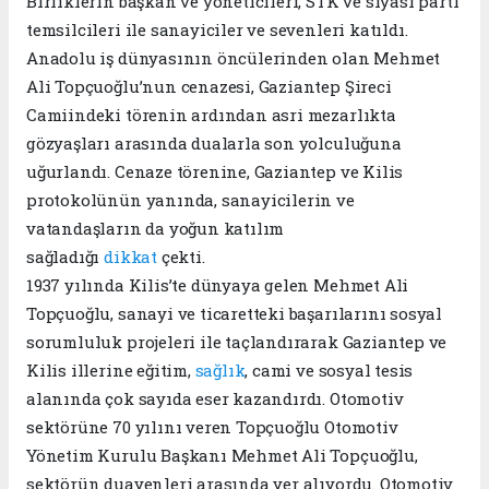
Birliklerin başkan ve yöneticileri, STK ve siyasi parti
temsilcileri ile sanayiciler ve sevenleri katıldı.
Anadolu iş dünyasının öncülerinden olan Mehmet
Ali Topçuoğlu’nun cenazesi, Gaziantep Şireci
Camiindeki törenin ardından asri mezarlıkta
gözyaşları arasında dualarla son yolculuğuna
uğurlandı. Cenaze törenine, Gaziantep ve Kilis
protokolünün yanında, sanayicilerin ve
vatandaşların da yoğun katılım
sağladığı
dikkat
çekti.
1937 yılında Kilis’te dünyaya gelen Mehmet Ali
Topçuoğlu, sanayi ve ticaretteki başarılarını sosyal
sorumluluk projeleri ile taçlandırarak Gaziantep ve
Kilis illerine eğitim,
sağlık
, cami ve sosyal tesis
alanında çok sayıda eser kazandırdı. Otomotiv
sektörüne 70 yılını veren Topçuoğlu Otomotiv
Yönetim Kurulu Başkanı Mehmet Ali Topçuoğlu,
sektörün duayenleri arasında yer alıyordu. Otomotiv