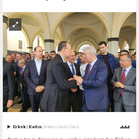
Erkek
|
Kadın
(Haberi Sesli Oku)