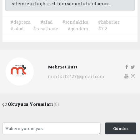
sitemizin hiç bir editörü sorumlu tutulamaz...
#deprem
#afad
#sondakika
#haberler
#.afad
#rasathane
#gündem
#7.2
Mehmet Kurt
mmtkrt2727@gmail.com
Okuyucu Yorumları
(0)
Gönder