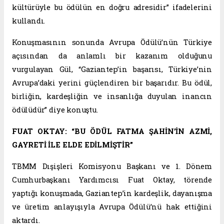
kültürüyle bu ödülün en doğru adresidir” ifadelerini
kullandı.
Konuşmasının sonunda Avrupa Ödülü’nün Türkiye
açısından da anlamlı bir kazanım olduğunu
vurgulayan Gül, “Gaziantep’in başarısı, Türkiye’nin
Avrupa’daki yerini güçlendiren bir başarıdır. Bu ödül,
birliğin, kardeşliğin ve insanlığa duyulan inancın
ödülüdür” diye konuştu.
FUAT OKTAY: “BU ÖDÜL FATMA ŞAHİN’İN AZMİ,
GAYRETİ İLE ELDE EDİLMİŞTİR”
TBMM Dışişleri Komisyonu Başkanı ve 1. Dönem
Cumhurbaşkanı Yardımcısı Fuat Oktay, törende
yaptığı konuşmada, Gaziantep’in kardeşlik, dayanışma
ve üretim anlayışıyla Avrupa Ödülü’nü hak ettiğini
aktardı.