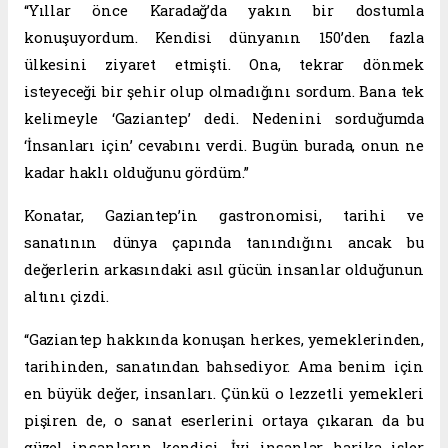
“Yıllar önce Karadağ’da yakın bir dostumla
konuşuyordum. Kendisi dünyanın 150’den fazla
ülkesini ziyaret etmişti. Ona, tekrar dönmek
isteyeceği bir şehir olup olmadığını sordum. Bana tek
kelimeyle ‘Gaziantep’ dedi. Nedenini sorduğumda
‘İnsanları için’ cevabını verdi. Bugün burada, onun ne
kadar haklı olduğunu gördüm.”
Konatar, Gaziantep’in gastronomisi, tarihi ve
sanatının dünya çapında tanındığını ancak bu
değerlerin arkasındaki asıl gücün insanlar olduğunun
altını çizdi.
“Gaziantep hakkında konuşan herkes, yemeklerinden,
tarihinden, sanatından bahsediyor. Ama benim için
en büyük değer, insanları. Çünkü o lezzetli yemekleri
pişiren de, o sanat eserlerini ortaya çıkaran da bu
güzel insanların kendisi. İyi insanlar harika işler