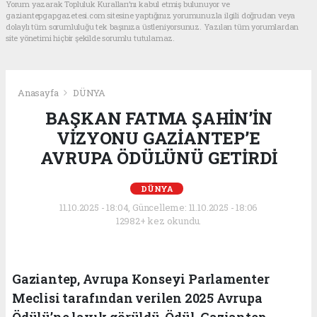
Yorum yazarak Topluluk Kuralları’nı kabul etmiş bulunuyor ve
gaziantepgapgazetesi.com sitesine yaptığınız yorumunuzla ilgili doğrudan veya
dolaylı tüm sorumluluğu tek başınıza üstleniyorsunuz. Yazılan tüm yorumlardan
site yönetimi hiçbir şekilde sorumlu tutulamaz.
Anasayfa
DÜNYA
BAŞKAN FATMA ŞAHİN’İN
VİZYONU GAZİANTEP’E
AVRUPA ÖDÜLÜNÜ GETİRDİ
DÜNYA
11.10.2025 - 18:04, Güncelleme: 11.10.2025 - 18:06
12982+ kez okundu.
Gaziantep, Avrupa Konseyi Parlamenter
Meclisi tarafından verilen 2025 Avrupa
Ödülü’ne layık görüldü. Ödül, Gaziantep