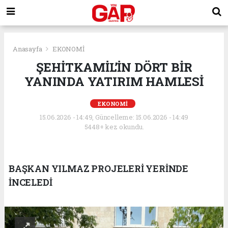
Anasayfa
EKONOMİ
ŞEHİTKAMİL’İN DÖRT BİR
YANINDA YATIRIM HAMLESİ
EKONOMİ
15.06.2026 - 14:49, Güncelleme: 15.06.2026 - 14:49
5448+ kez okundu.
BAŞKAN YILMAZ PROJELERİ YERİNDE
İNCELEDİ