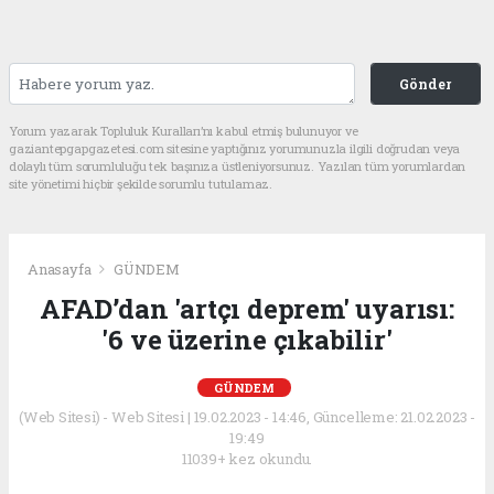
Gönder
Yorum yazarak Topluluk Kuralları’nı kabul etmiş bulunuyor ve
gaziantepgapgazetesi.com sitesine yaptığınız yorumunuzla ilgili doğrudan veya
dolaylı tüm sorumluluğu tek başınıza üstleniyorsunuz. Yazılan tüm yorumlardan
site yönetimi hiçbir şekilde sorumlu tutulamaz.
Anasayfa
GÜNDEM
AFAD’dan 'artçı deprem' uyarısı:
'6 ve üzerine çıkabilir'
GÜNDEM
(Web Sitesi) - Web Sitesi | 19.02.2023 - 14:46, Güncelleme: 21.02.2023 -
19:49
11039+ kez okundu.