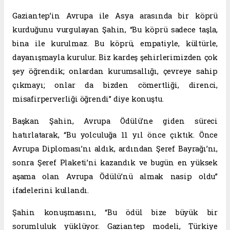
Gaziantep’in Avrupa ile Asya arasında bir köprü
kurduğunu vurgulayan Şahin, “Bu köprü sadece taşla,
bina ile kurulmaz. Bu köprü, empatiyle, kültürle,
dayanışmayla kurulur. Biz kardeş şehirlerimizden çok
şey öğrendik; onlardan kurumsallığı, çevreye sahip
çıkmayı; onlar da bizden cömertliği, direnci,
misafirperverliği öğrendi” diye konuştu.
Başkan Şahin, Avrupa Ödülü’ne giden süreci
hatırlatarak, “Bu yolculuğa 11 yıl önce çıktık. Önce
Avrupa Diploması’nı aldık, ardından Şeref Bayrağı’nı,
sonra Şeref Plaketi’ni kazandık ve bugün en yüksek
aşama olan Avrupa Ödülü’nü almak nasip oldu”
ifadelerini kullandı.
Şahin konuşmasını, “Bu ödül bize büyük bir
sorumluluk yüklüyor. Gaziantep modeli, Türkiye