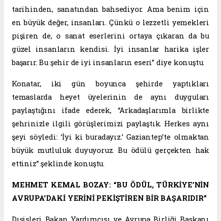
tarihinden, sanatından bahsediyor. Ama benim için
en büyük değer, insanları. Çünkü o lezzetli yemekleri
pişiren de, o sanat eserlerini ortaya çıkaran da bu
güzel insanların kendisi. İyi insanlar harika işler
başarır. Bu şehir de iyi insanların eseri” diye konuştu.
Konatar, iki gün boyunca şehirde yaptıkları
temaslarda heyet üyelerinin de aynı duyguları
paylaştığını ifade ederek, “Arkadaşlarımla birlikte
şehrinizle ilgili görüşlerimizi paylaştık. Herkes aynı
şeyi söyledi: ‘İyi ki buradayız.’ Gaziantep’te olmaktan
büyük mutluluk duyuyoruz. Bu ödülü gerçekten hak
ettiniz” şeklinde konuştu.
MEHMET KEMAL BOZAY: “BU ÖDÜL, TÜRKİYE’NİN
AVRUPA’DAKİ YERİNİ PEKİŞTİREN BİR BAŞARIDIR”
Dışişleri Bakan Yardımcısı ve Avrupa Birliği Başkanı