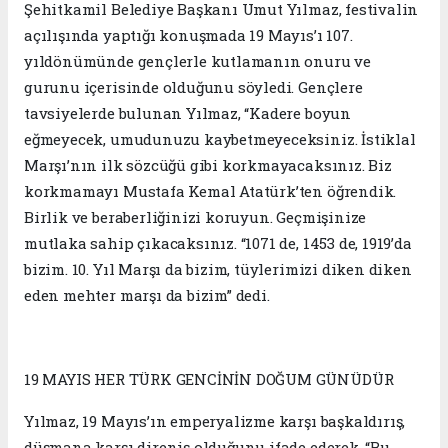
Şehitkamil Belediye Başkanı Umut Yılmaz, festivalin
açılışında yaptığı konuşmada 19 Mayıs’ı 107.
yıldönümünde gençlerle kutlamanın onuru ve
gurunu içerisinde olduğunu söyledi. Gençlere
tavsiyelerde bulunan Yılmaz, “Kadere boyun
eğmeyecek, umudunuzu kaybetmeyeceksiniz. İstiklal
Marşı’nın ilk sözcüğü gibi korkmayacaksınız. Biz
korkmamayı Mustafa Kemal Atatürk’ten öğrendik.
Birlik ve beraberliğinizi koruyun. Geçmişinize
mutlaka sahip çıkacaksınız. “1071 de, 1453 de, 1919’da
bizim. 10. Yıl Marşı da bizim, tüylerimizi diken diken
eden mehter marşı da bizim” dedi.
19 MAYIS HER TÜRK GENCİNİN DOĞUM GÜNÜDÜR
Yılmaz, 19 Mayıs’ın emperyalizme karşı başkaldırış,
düşmana karşı direniş olduğunu ifade ederek, “Bu