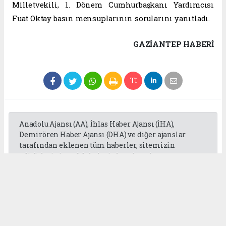
Milletvekili, 1. Dönem Cumhurbaşkanı Yardımcısı
Fuat Oktay basın mensuplarının sorularını yanıtladı.
GAZIANTEP HABERİ
Anadolu Ajansı (AA), İhlas Haber Ajansı (İHA),
Demirören Haber Ajansı (DHA) ve diğer ajanslar
tarafından eklenen tüm haberler, sitemizin
editörlerinin müdahalesi olmadan ajans
kanallarından çekilmektedir. Bu haberlerde yer
alan hukuki muhataplar haberi geçen ajanslar olup
sitemizin hiç bir editörü sorumlu tutulamaz...