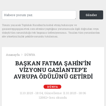
Gönder
Yorum yazarak Topluluk Kuralları’nı kabul etmiş bulunuyor ve
gaziantepgapgazetesi.com sitesine yaptığınız yorumunuzla ilgili doğrudan veya
dolaylı tüm sorumluluğu tek başınıza üstleniyorsunuz. Yazılan tüm yorumlardan
site yönetimi hiçbir şekilde sorumlu tutulamaz.
Anasayfa
DÜNYA
BAŞKAN FATMA ŞAHİN’İN
VİZYONU GAZİANTEP’E
AVRUPA ÖDÜLÜNÜ GETİRDİ
DÜNYA
11.10.2025 - 18:04, Güncelleme: 11.10.2025 - 18:06
12982+ kez okundu.