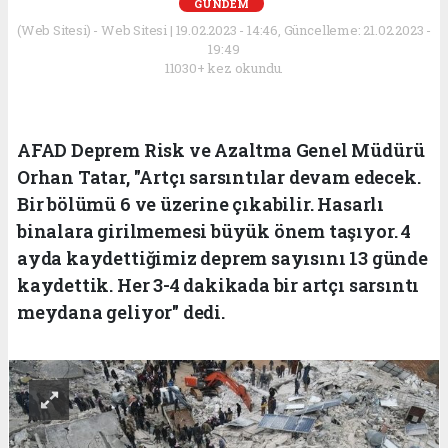
GÜNDEM
(Web Sitesi) - Web Sitesi | 19.02.2023 - 14:46, Güncelleme: 21.02.2023 -
19:49
11030+ kez okundu.
AFAD Deprem Risk ve Azaltma Genel Müdürü
Orhan Tatar, "Artçı sarsıntılar devam edecek.
Bir bölümü 6 ve üzerine çıkabilir. Hasarlı
binalara girilmemesi büyük önem taşıyor. 4
ayda kaydettiğimiz deprem sayısını 13 günde
kaydettik. Her 3-4 dakikada bir artçı sarsıntı
meydana geliyor" dedi.