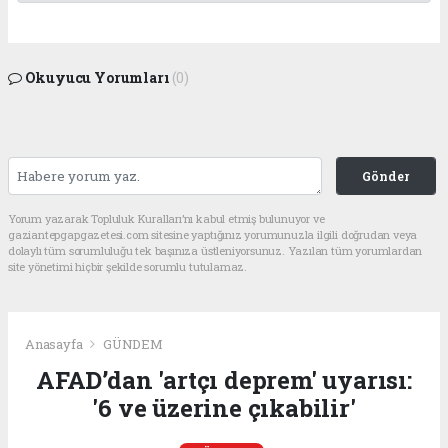
Okuyucu Yorumları
(0)
Gönder
Yorum yazarak Topluluk Kuralları’nı kabul etmiş bulunuyor ve
gaziantepgapgazetesi.com sitesine yaptığınız yorumunuzla ilgili doğrudan veya
dolaylı tüm sorumluluğu tek başınıza üstleniyorsunuz. Yazılan tüm yorumlardan
site yönetimi hiçbir şekilde sorumlu tutulamaz.
Anasayfa
GÜNDEM
AFAD’dan 'artçı deprem' uyarısı:
'6 ve üzerine çıkabilir'