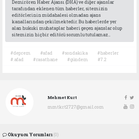
Demirören Haber Ajansı (DHA) ve diğer ajanslar
tarafından eklenen tüm haberler, sitemizin
editörlerinin müdahalesi olmadan ajans
kanallarından çekilmektedir. Bu haberlerde yer
alan hukuki muhataplar haberi geçen ajanslar olup
sitemizin hiç bir editörü sorumlu tutulamaz...
#deprem
#afad
#sondakika
#haberler
#.afad
#rasathane
#gündem
#7.2
Mehmet Kurt
mmtkrt2727@gmail.com
Okuyucu Yorumları
(0)