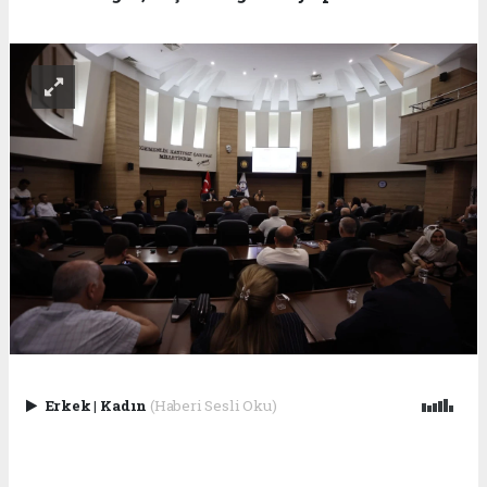
Erkek
|
Kadın
(Haberi Sesli Oku)