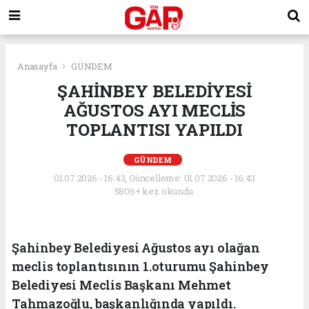
Anasayfa
GÜNDEM
ŞAHİNBEY BELEDİYESİ
AĞUSTOS AYI MECLİS
TOPLANTISI YAPILDI
GÜNDEM
01.07.2026 - 16:43, Güncelleme: 01.07.2026 - 16:43
5806+ kez okundu.
Şahinbey Belediyesi Ağustos ayı olağan
meclis toplantısının 1.oturumu Şahinbey
Belediyesi Meclis Başkanı Mehmet
Tahmazoğlu, başkanlığında yapıldı.