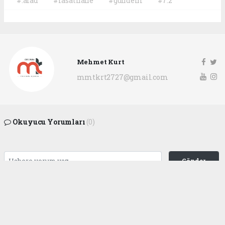
#.afad
#rasathane
#gündem
#7.2
Mehmet Kurt
mmtkrt2727@gmail.com
Okuyucu Yorumları
(0)
Gönder
Yorum yazarak Topluluk Kuralları’nı kabul etmiş bulunuyor ve
gaziantepgapgazetesi.com sitesine yaptığınız yorumunuzla ilgili doğrudan veya
dolaylı tüm sorumluluğu tek başınıza üstleniyorsunuz. Yazılan tüm yorumlardan
site yönetimi hiçbir şekilde sorumlu tutulamaz.