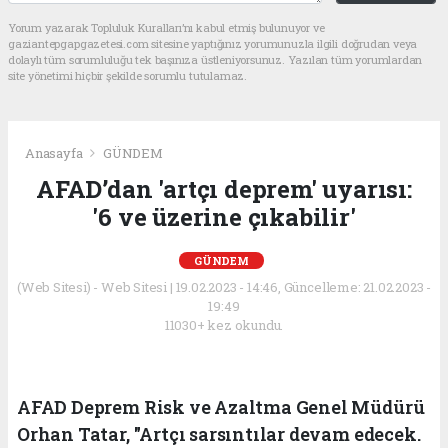
Yorum yazarak Topluluk Kuralları’nı kabul etmiş bulunuyor ve
gaziantepgapgazetesi.com sitesine yaptığınız yorumunuzla ilgili doğrudan veya
dolaylı tüm sorumluluğu tek başınıza üstleniyorsunuz. Yazılan tüm yorumlardan
site yönetimi hiçbir şekilde sorumlu tutulamaz.
Anasayfa
GÜNDEM
AFAD’dan 'artçı deprem' uyarısı:
'6 ve üzerine çıkabilir'
GÜNDEM
(Web Sitesi) - Web Sitesi | 19.02.2023 - 14:46, Güncelleme: 21.02.2023 -
19:49
11030+ kez okundu.
AFAD Deprem Risk ve Azaltma Genel Müdürü
Orhan Tatar, "Artçı sarsıntılar devam edecek.