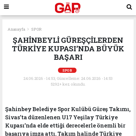
Anasayfa
SPOR
ŞAHİNBEYLİ GÜREŞÇİLERDEN
TÜRKİYE KUPASI’NDA BÜYÜK
BAŞARI
SPOR
24.06.2026 - 14:53, Güncelleme: 24.06.2026 - 14:53
5292+ kez okundu.
Şahinbey Belediye Spor Kulübü Güreş Takımı,
Sivas’ta düzenlenen U17 Yeşilay Türkiye
Kupası’nda elde ettiği derecelerle önemli bir
başarıya imza attı. Takım halinde Türkiye