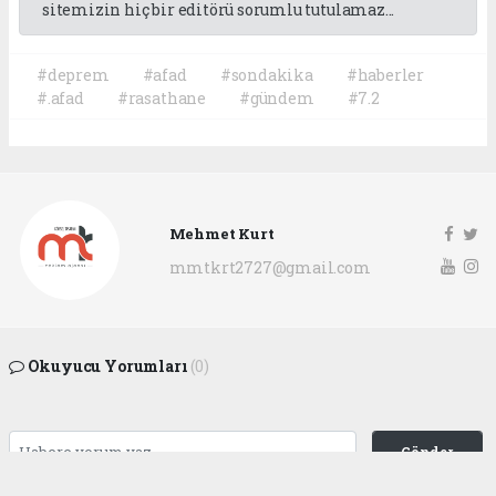
sitemizin hiç bir editörü sorumlu tutulamaz...
#deprem
#afad
#sondakika
#haberler
#.afad
#rasathane
#gündem
#7.2
Mehmet Kurt
mmtkrt2727@gmail.com
Okuyucu Yorumları
(0)
Gönder