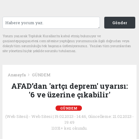
Gönder
Yorum yazarak Topluluk Kuralları’nı kabul etmiş bulunuyor ve
gaziantepgapgazetesi.com sitesine yaptığınız yorumunuzla ilgili doğrudan veya
dolaylı tüm sorumluluğu tek başınıza üstleniyorsunuz. Yazılan tüm yorumlardan
site yönetimi hiçbir şekilde sorumlu tutulamaz.
Anasayfa
GÜNDEM
AFAD’dan 'artçı deprem' uyarısı:
'6 ve üzerine çıkabilir'
GÜNDEM
(Web Sitesi) - Web Sitesi | 19.02.2023 - 14:46, Güncelleme: 21.02.2023 -
19:49
11031+ kez okundu.