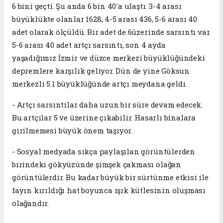
6 bini geçti. Şu anda 6 bin 40'a ulaştı. 3-4 arası
büyüklükte olanlar 1628, 4-5 arası 436, 5-6 arası 40
adet olarak ölçüldü. Bir adet de 6üzerinde sarsıntı var.
5-6 arası 40 adet artçı sarsıntı, son 4 ayda
yaşadığımız İzmir ve düzce merkezi büyüklüğündeki
depremlere karşılık geliyor. Dün de yine Göksun
merkezli 5.1 büyüklüğünde artçı meydana geldi.
- Artçı sarsıntılar daha uzun bir süre devam edecek.
Bu artçılar 5 ve üzerine çıkabilir. Hasarlı binalara
girilmemesi büyük önem taşıyor.
- Sosyal medyada sıkça paylaşılan görüntülerden
birindeki gökyüzünde şimşek çakması olağan
görüntülerdir. Bu kadar büyük bir sürtünme etkisi ile
fayın kırıldığı hat boyunca ışık kütlesinin oluşması
olağandır.