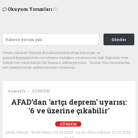
Okuyucu Yorumları
(0)
Gönder
Yorum yazarak Topluluk Kuralları’nı kabul etmiş bulunuyor ve
gaziantepgapgazetesi.com sitesine yaptığınız yorumunuzla ilgili doğrudan veya
dolaylı tüm sorumluluğu tek başınıza üstleniyorsunuz. Yazılan tüm yorumlardan
site yönetimi hiçbir şekilde sorumlu tutulamaz.
Anasayfa
GÜNDEM
AFAD’dan 'artçı deprem' uyarısı:
'6 ve üzerine çıkabilir'
GÜNDEM
(Web Sitesi) - Web Sitesi | 19.02.2023 - 14:46, Güncelleme: 21.02.2023 -