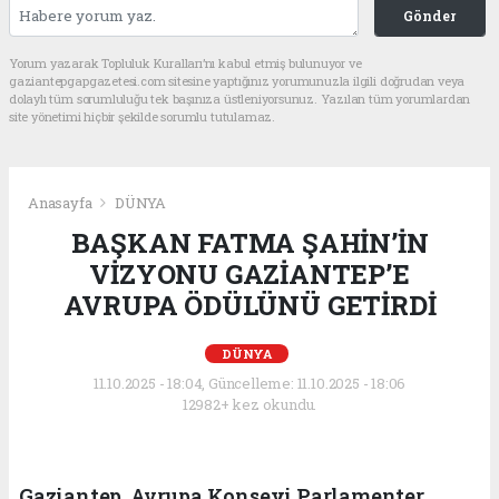
Gönder
Yorum yazarak Topluluk Kuralları’nı kabul etmiş bulunuyor ve
gaziantepgapgazetesi.com sitesine yaptığınız yorumunuzla ilgili doğrudan veya
dolaylı tüm sorumluluğu tek başınıza üstleniyorsunuz. Yazılan tüm yorumlardan
site yönetimi hiçbir şekilde sorumlu tutulamaz.
Anasayfa
DÜNYA
BAŞKAN FATMA ŞAHİN’İN
VİZYONU GAZİANTEP’E
AVRUPA ÖDÜLÜNÜ GETİRDİ
DÜNYA
11.10.2025 - 18:04, Güncelleme: 11.10.2025 - 18:06
12982+ kez okundu.
Gaziantep, Avrupa Konseyi Parlamenter