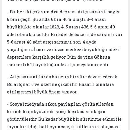
- Bu her iki çok sıra dışı deprem. Artçı sarsıntı sayısı
6 bini geçti. Şu anda 6 bin 40'a ulaştı. 3-4 arası
büyüklükte olanlar 1628, 4-5 arası 436, 5-6 arası 40
adet olarak ölçüldü. Bir adet de 6üzerinde sarsıntı var.
5-6 arası 40 adet artçı sarsıntı, son 4 ayda
yaşadığımız İzmir ve düzce merkezi büyüklüğündeki
depremlere karşılık geliyor. Dün de yine Göksun
merkezli 5.1 büyüklüğünde artçı meydana geldi.
- Artçı sarsıntılar daha uzun bir süre devam edecek.
Bu artçılar 5 ve üzerine çıkabilir. Hasarlı binalara
girilmemesi büyük önem taşıyor.
- Sosyal medyada sıkça paylaşılan görüntülerden
birindeki gökyüzünde şimşek çakması olağan
görüntülerdir. Bu kadar büyük bir sürtünme etkisi ile
fayın kırıldığı hat boyunca ışık kütlesinin oluşması