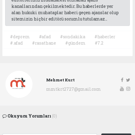
kanallarından çekilmektedir. Bu haberlerde yer
alan hukuki muhataplar haberi geçen ajanslar olup
sitemizin hiç bir editörü sorumlu tutulamaz...
#deprem
#afad
#sondakika
#haberler
#.afad
#rasathane
#gündem
#7.2
Mehmet Kurt
mmtkrt2727@gmail.com
Okuyucu Yorumları
(0)