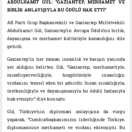
ABDÜLHAMİT GÜL: “GAZİANTEP, MERHAMET VE
BİRLİK ANLAYIŞIYLA BU ÖDÜLÜ HAK ETTİ”
AK Parti Grup Başkanvekili ve Gaziantep Milletvekili
Abdulhamit Gül, Gaziantep’in Avrupa Ödülü’nü birlik,
dayanışma ve merhamet kültürüyle kazandığını dile
getirdi.
Gaziantep’in her zaman insanlık ve barışın yanında
yer aldığını belirten Gül, “Gaziantep, merhametiyle,
misafirperverliğiyle, hoşgörüsüyle insanlığın
vicdanını temsil eden bir şehirdir. İnsan sıcaklığıyla,
üretkenliğiyle ve dayanışmasıyla bu ödülü fazlasıyla
hak etmiştir” diye konuştu.
Gül, Türkiye’nin diplomasi anlayışına da vurgu
yaparak, “Cumhurbaşkanımızın liderliğinde Türkiye,
diplomasisine merhameti ve vicdanı eklemiştir. Bu