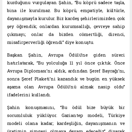
kurduğunu vurgulayan Şahin, “Bu köprü sadece taşla,
bina ile kurulmaz. Bu köprü, empatiyle, kültürle,
dayanışmayla kurulur. Biz kardeş şehirlerimizden çok
şey öğrendik; onlardan kurumsallığı, çevreye sahip
çıkmayı; onlar da bizden cömertliği, direnci,
misafirperverliği öğrendi” diye konuştu.
Başkan Şahin, Avrupa Ödülü’ne giden süreci
hatırlatarak, “Bu yolculuğa 11 yıl önce çıktık. Önce
Avrupa Diploması’nı aldık, ardından Şeref Bayrağı’nı,
sonra Şeref Plaketi’ni kazandık ve bugün en yüksek
aşama olan Avrupa Ödülü’nü almak nasip oldu”
ifadelerini kullandı.
Şahin konuşmasını, “Bu ödül bize büyük bir
sorumluluk yüklüyor. Gaziantep modeli, Türkiye
modeli olana kadar; kardeşliğin, dayanışmanın ve
üretimin simgesi olmaya devam edeceğiz” diyerek