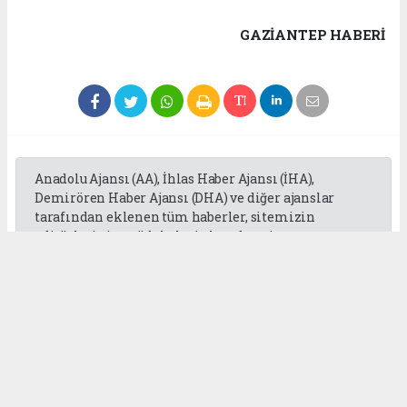
GAZIANTEP HABERİ
Anadolu Ajansı (AA), İhlas Haber Ajansı (İHA),
Demirören Haber Ajansı (DHA) ve diğer ajanslar
tarafından eklenen tüm haberler, sitemizin
editörlerinin müdahalesi olmadan ajans
kanallarından çekilmektedir. Bu haberlerde yer
alan hukuki muhataplar haberi geçen ajanslar olup
sitemizin hiç bir editörü sorumlu tutulamaz...
Okuyucu Yorumları
(0)