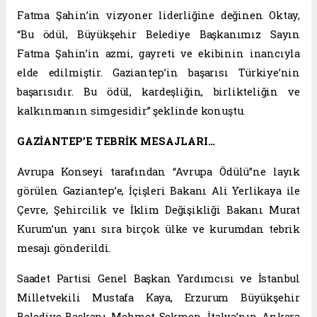
Fatma Şahin’in vizyoner liderliğine değinen Oktay,
“Bu ödül, Büyükşehir Belediye Başkanımız Sayın
Fatma Şahin’in azmi, gayreti ve ekibinin inancıyla
elde edilmiştir. Gaziantep’in başarısı Türkiye’nin
başarısıdır. Bu ödül, kardeşliğin, birlikteliğin ve
kalkınmanın simgesidir” şeklinde konuştu.
GAZİANTEP’E TEBRİK MESAJLARI…
Avrupa Konseyi tarafından “Avrupa Ödülü”ne layık
görülen Gaziantep’e, İçişleri Bakanı Ali Yerlikaya ile
Çevre, Şehircilik ve İklim Değişikliği Bakanı Murat
Kurum’un yanı sıra birçok ülke ve kurumdan tebrik
mesajı gönderildi.
Saadet Partisi Genel Başkan Yardımcısı ve İstanbul
Milletvekili Mustafa Kaya, Erzurum Büyükşehir
Belediye Başkanı Mehmet Sekmen, İtalya’nın Ankara