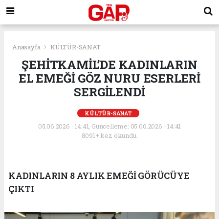
Anasayfa
KÜLTÜR-SANAT
ŞEHİTKAMİL’DE KADINLARIN
EL EMEĞİ GÖZ NURU ESERLERİ
SERGİLENDİ
KÜLTÜR-SANAT
05.06.2026 - 14:41, Güncelleme: 05.06.2026 - 14:41
8091+ kez okundu.
KADINLARIN 8 AYLIK EMEĞİ GÖRÜCÜYE
ÇIKTI