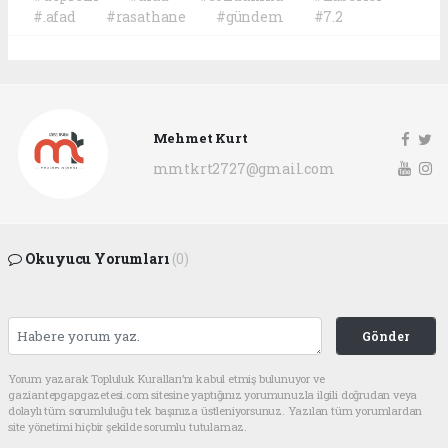
#.afad
#rasathane
#gündem
#7.2
Mehmet Kurt
mmtkrt2727@gmail.com
Okuyucu Yorumları
(0)
Gönder
Yorum yazarak Topluluk Kuralları’nı kabul etmiş bulunuyor ve
gaziantepgapgazetesi.com sitesine yaptığınız yorumunuzla ilgili doğrudan veya
dolaylı tüm sorumluluğu tek başınıza üstleniyorsunuz. Yazılan tüm yorumlardan
site yönetimi hiçbir şekilde sorumlu tutulamaz.