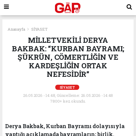
Anasayfa
SİYASET
MİLLETVEKİLİ DERYA
BAKBAK: “KURBAN BAYRAMI;
ŞÜKRÜN, CÖMERTLİĞİN VE
KARDEŞLİĞİN ORTAK
NEFESİDİR”
SİYASET
26.05.2026 - 14:48, Güncelleme: 26.05.2026 - 14:48
7800+ kez okundu.
Derya Bakbak, Kurban Bayramı dolayısıyla
yaptığı açıklamada bayramların; birlik,