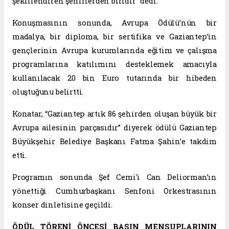
şekillendiren şehirlerden biridir” dedi.
Konuşmasının sonunda, Avrupa Ödülü’nün bir
madalya, bir diploma, bir sertifika ve Gaziantep’in
gençlerinin Avrupa kurumlarında eğitim ve çalışma
programlarına katılımını desteklemek amacıyla
kullanılacak 20 bin Euro tutarında bir hibeden
oluştuğunu belirtti.
Konatar, “Gaziantep artık 86 şehirden oluşan büyük bir
Avrupa ailesinin parçasıdır” diyerek ödülü Gaziantep
Büyükşehir Belediye Başkanı Fatma Şahin’e takdim
etti.
Programın sonunda Şef Cemi'i Can Deliorman’ın
yönettiği Cumhurbaşkanı Senfoni Orkestrasının
konser dinletisine geçildi.
ÖDÜL TÖRENİ ÖNCESİ BASIN MENSUPLARININ