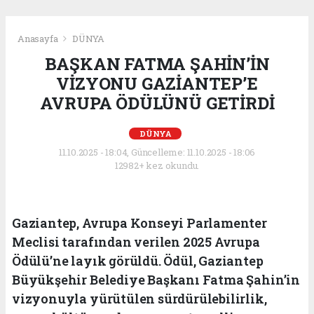
Anasayfa
DÜNYA
BAŞKAN FATMA ŞAHİN’İN
VİZYONU GAZİANTEP’E
AVRUPA ÖDÜLÜNÜ GETİRDİ
DÜNYA
11.10.2025 - 18:04, Güncelleme: 11.10.2025 - 18:06
12982+ kez okundu.
Gaziantep, Avrupa Konseyi Parlamenter
Meclisi tarafından verilen 2025 Avrupa
Ödülü’ne layık görüldü. Ödül, Gaziantep
Büyükşehir Belediye Başkanı Fatma Şahin’in
vizyonuyla yürütülen sürdürülebilirlik,