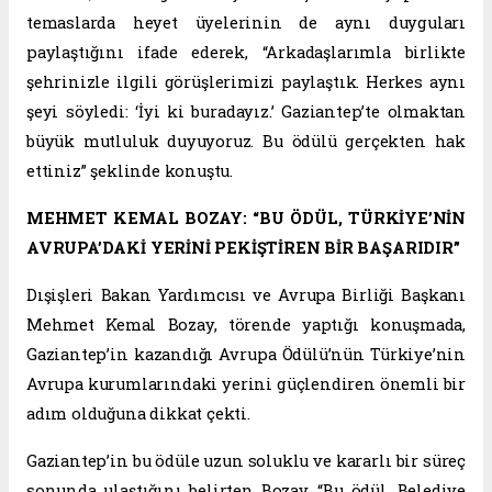
temaslarda heyet üyelerinin de aynı duyguları
paylaştığını ifade ederek, “Arkadaşlarımla birlikte
şehrinizle ilgili görüşlerimizi paylaştık. Herkes aynı
şeyi söyledi: ‘İyi ki buradayız.’ Gaziantep’te olmaktan
büyük mutluluk duyuyoruz. Bu ödülü gerçekten hak
ettiniz” şeklinde konuştu.
MEHMET KEMAL BOZAY: “BU ÖDÜL, TÜRKİYE’NİN
AVRUPA’DAKİ YERİNİ PEKİŞTİREN BİR BAŞARIDIR”
Dışişleri Bakan Yardımcısı ve Avrupa Birliği Başkanı
Mehmet Kemal Bozay, törende yaptığı konuşmada,
Gaziantep’in kazandığı Avrupa Ödülü’nün Türkiye’nin
Avrupa kurumlarındaki yerini güçlendiren önemli bir
adım olduğuna dikkat çekti.
Gaziantep’in bu ödüle uzun soluklu ve kararlı bir süreç
sonunda ulaştığını belirten Bozay, “Bu ödül, Belediye