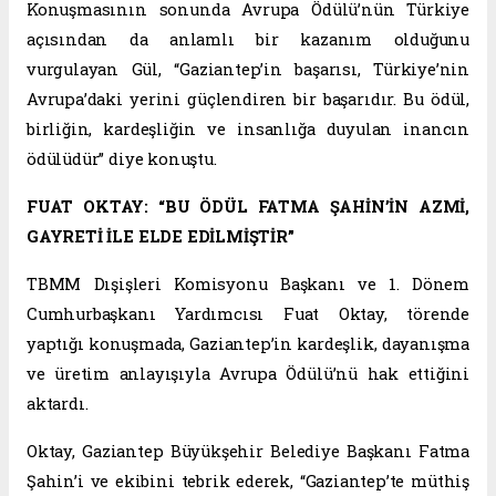
Konuşmasının sonunda Avrupa Ödülü’nün Türkiye
açısından da anlamlı bir kazanım olduğunu
vurgulayan Gül, “Gaziantep’in başarısı, Türkiye’nin
Avrupa’daki yerini güçlendiren bir başarıdır. Bu ödül,
birliğin, kardeşliğin ve insanlığa duyulan inancın
ödülüdür” diye konuştu.
FUAT OKTAY: “BU ÖDÜL FATMA ŞAHİN’İN AZMİ,
GAYRETİ İLE ELDE EDİLMİŞTİR”
TBMM Dışişleri Komisyonu Başkanı ve 1. Dönem
Cumhurbaşkanı Yardımcısı Fuat Oktay, törende
yaptığı konuşmada, Gaziantep’in kardeşlik, dayanışma
ve üretim anlayışıyla Avrupa Ödülü’nü hak ettiğini
aktardı.
Oktay, Gaziantep Büyükşehir Belediye Başkanı Fatma
Şahin’i ve ekibini tebrik ederek, “Gaziantep’te müthiş