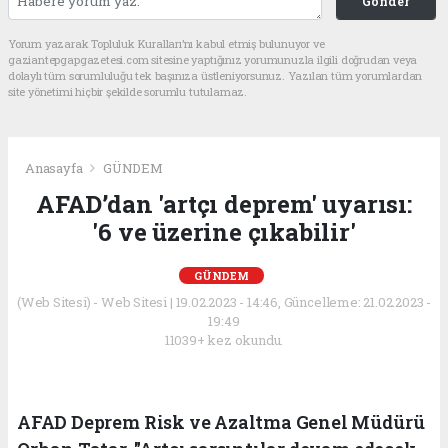
Gönder
Yorum yazarak Topluluk Kuralları’nı kabul etmiş bulunuyor ve
gaziantepgapgazetesi.com sitesine yaptığınız yorumunuzla ilgili doğrudan veya
dolaylı tüm sorumluluğu tek başınıza üstleniyorsunuz. Yazılan tüm yorumlardan
site yönetimi hiçbir şekilde sorumlu tutulamaz.
Anasayfa
GÜNDEM
AFAD’dan 'artçı deprem' uyarısı:
'6 ve üzerine çıkabilir'
GÜNDEM
(Web Sitesi) - Web Sitesi | 19.02.2023 - 14:46, Güncelleme: 21.02.2023 -
19:49
11039+ kez okundu.
AFAD Deprem Risk ve Azaltma Genel Müdürü