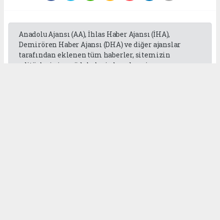
Anadolu Ajansı (AA), İhlas Haber Ajansı (İHA),
Demirören Haber Ajansı (DHA) ve diğer ajanslar
tarafından eklenen tüm haberler, sitemizin
editörlerinin müdahalesi olmadan ajans
kanallarından çekilmektedir. Bu haberlerde yer
alan hukuki muhataplar haberi geçen ajanslar olup
sitemizin hiç bir editörü sorumlu tutulamaz...
Okuyucu Yorumları
(0)
Gönder
Yorum yazarak Topluluk Kuralları’nı kabul etmiş bulunuyor ve
gaziantepgapgazetesi.com sitesine yaptığınız yorumunuzla ilgili doğrudan veya
dolaylı tüm sorumluluğu tek başınıza üstleniyorsunuz. Yazılan tüm yorumlardan