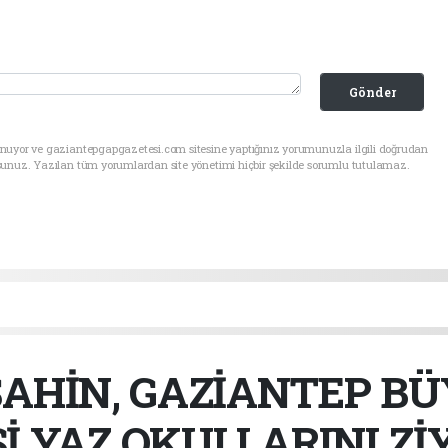
Gönder
unuyor ve gaziantepgapgazetesi.com sitesine yaptığınız yorumunuzla ilgili doğrudan
sunuz. Yazılan tüm yorumlardan site yönetimi hiçbir şekilde sorumlu tutulamaz.
AHİN, GAZİANTEP B
İ YAZ OKULLARINI Zİ