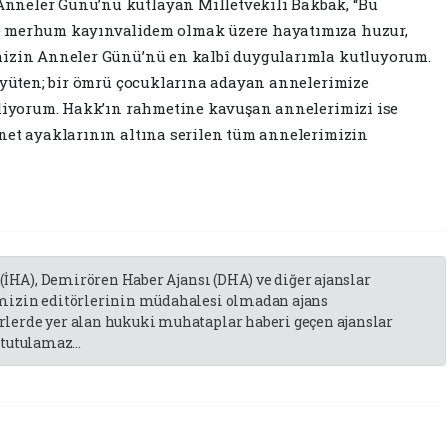
nneler Günü’nü kutlayan Milletvekili Bakbak, “Bu
e merhum kayınvalidem olmak üzere hayatımıza huzur,
mizin Anneler Günü’nü en kalbî duygularımla kutluyorum.
büyüten; bir ömrü çocuklarına adayan annelerimize
iliyorum. Hakk’ın rahmetine kavuşan annelerimizi ise
net ayaklarının altına serilen tüm annelerimizin
 (İHA), Demirören Haber Ajansı (DHA) ve diğer ajanslar
emizin editörlerinin müdahalesi olmadan ajans
lerde yer alan hukuki muhataplar haberi geçen ajanslar
tutulamaz...