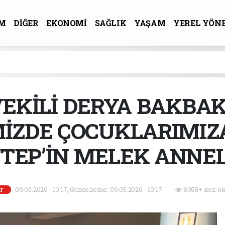
M
DİĞER
EKONOMİ
SAĞLIK
YAŞAM
YEREL YÖN
R-SANAT
EKİLİ DERYA BAKBAK
MİZDE ÇOCUKLARIMIZ
TEP’İN MELEK ANNEL
09.05.2026 - 10:17, Güncelleme: 09.05.2026 - 10:17
8058+ kez ok
ET