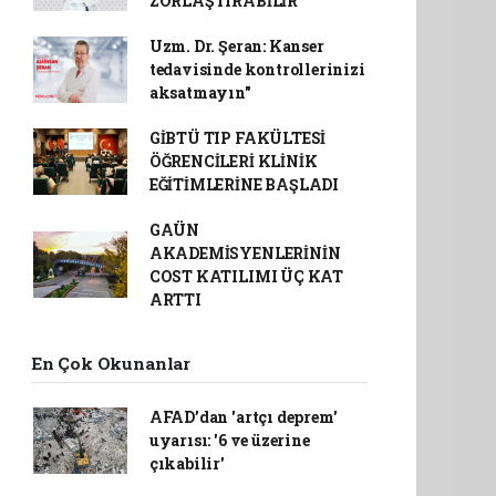
ZORLAŞTIRABİLİR
Uzm. Dr. Şeran: Kanser
tedavisinde kontrollerinizi
aksatmayın"
GİBTÜ TIP FAKÜLTESİ
ÖĞRENCİLERİ KLİNİK
EĞİTİMLERİNE BAŞLADI
GAÜN
AKADEMİSYENLERİNİN
COST KATILIMI ÜÇ KAT
ARTTI
En Çok Okunanlar
AFAD’dan 'artçı deprem'
uyarısı: '6 ve üzerine
çıkabilir'