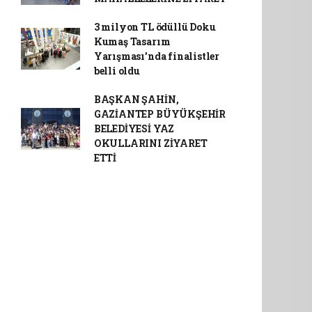
3 milyon TL ödüllü Doku
Kumaş Tasarım
Yarışması’nda finalistler
belli oldu
BAŞKAN ŞAHİN,
GAZİANTEP BÜYÜKŞEHİR
BELEDİYESİ YAZ
OKULLARINI ZİYARET
ETTİ