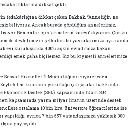
fedakârlıklarına dikkat çekti.
in fedakârlığına dikkat çeken Bakbak, “Anneliğin ne
imiz biliyoruz. Ancak burada gördüğüm annelerimiz,
alışıyor. Ben onlar için ‘annelerin karesi’ diyorum. Çünkü
hem de devletimizin şefkatini bu yavrularımıza aynı anda
ocuk evi kuruluşunda 400’ü aşkın evladımıza bakan
verdiği emek paha biçilemez. Biz bu kıymetli annelerimize
e Sosyal Hizmetler İl Müdürlüğünü ziyaret eden
t Zeybek’ten kurumun yürüttüğü çalışmalar hakkında
l ve Ekonomik Destek (SED) kapsamında 12 bin 304
zmeti kapsamında yarım milyar liranın üzerinde destek
ncilere ortalama 10 bin lira, üniversite öğrencilerine ise
ı yapıldığı, ayrıca 7 bin 657 vatandaşımıza yaklaşık 300
ilgisi paylaşıldı.