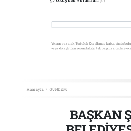
Okuyucu Yorumları
(0)
Yorum yazarak Topluluk Kuralları’nı kabul etmiş bul
veya dolaylı tüm sorumluluğu tek başınıza üstleniyor
Anasayfa
GÜNDEM
BAŞKAN Ş
BELEDİYES