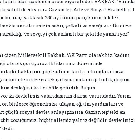
ğü tarafından süslenen aracı ziyaret eden BAKBAK, “Burada
 da şahitlik ediyoruz. Gaziantep Aile ve Sosyal Hizmetler İl
bu araç, yaklaşık 250 ayrı örgü parçasının tek tek
ilmekte annelerimizin sabrı, şefkati ve emeği var. Bu güzel
sıcaklığı ve sevgiyi çok anlamlı bir şekilde yansıtıyor.”
ı çizen Milletvekili Bakbak, “AK Parti olarak biz, kadını
ğı olarak görüyoruz. İktidarımız döneminde
hukuki haklarını güçlendiren tarihi reformlara imza
alışan annelerimize esnek çalışma imkânı getirdik, doğum
kım desteğini kalıcı hâle getirdik. Bugün
iyor ki devletimiz vatandaşının daima yanındadır. Yarım
, on binlerce öğrencimize ulaşan eğitim yardımları ve
r; güçlü sosyal devlet anlayışımızın Gaziantep’teki en
içbir çocuğumuz, hiçbir ailemiz yalnız değildir; devletimiz
 dedi.