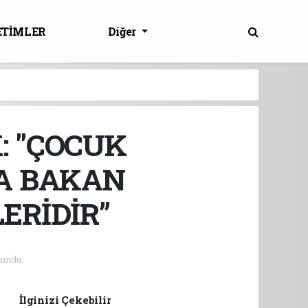
ETİMLER
Diğer
: "ÇOCUK
A BAKAN
ERİDİR”
undu.
İlginizi Çekebilir