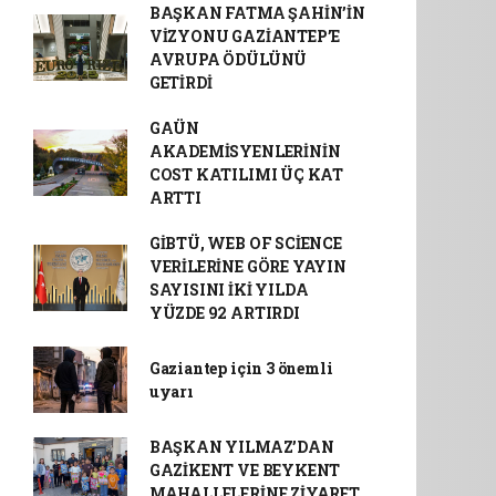
BAŞKAN FATMA ŞAHİN’İN
VİZYONU GAZİANTEP’E
AVRUPA ÖDÜLÜNÜ
GETİRDİ
GAÜN
AKADEMİSYENLERİNİN
COST KATILIMI ÜÇ KAT
ARTTI
GİBTÜ, WEB OF SCİENCE
VERİLERİNE GÖRE YAYIN
SAYISINI İKİ YILDA
YÜZDE 92 ARTIRDI
Gaziantep için 3 önemli
uyarı
BAŞKAN YILMAZ’DAN
GAZİKENT VE BEYKENT
MAHALLELERİNE ZİYARET