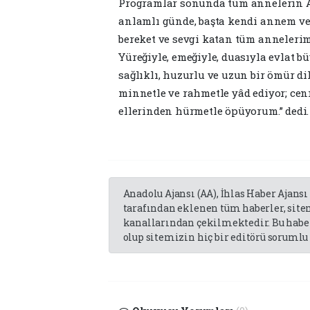
Programlar sonunda tüm annelerin A
anlamlı günde, başta kendi annem v
bereket ve sevgi katan tüm anneleri
Yüreğiyle, emeğiyle, duasıyla evlat 
sağlıklı, huzurlu ve uzun bir ömür d
minnetle ve rahmetle yâd ediyor; cen
ellerinden hürmetle öpüyorum.” dedi.
Anadolu Ajansı (AA), İhlas Haber Ajansı
tarafından eklenen tüm haberler, sit
kanallarından çekilmektedir. Bu haber
olup sitemizin hiç bir editörü sorumlu 