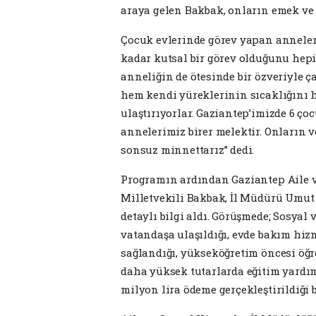
araya gelen Bakbak, onların emek ve 
Çocuk evlerinde görev yapan anneler
kadar kutsal bir görev olduğunu hep
anneliğin de ötesinde bir özveriyle ç
hem kendi yüreklerinin sıcaklığını 
ulaştırıyorlar. Gaziantep’imizde 6 ç
annelerimiz birer melektir. Onların 
sonsuz minnettarız” dedi.
Programın ardından Gaziantep Aile v
Milletvekili Bakbak, İl Müdürü Umu
detaylı bilgi aldı. Görüşmede; Sosya
vatandaşa ulaşıldığı, evde bakım hi
sağlandığı, yükseköğretim öncesi öğre
daha yüksek tutarlarda eğitim yardım
milyon lira ödeme gerçekleştirildiği b