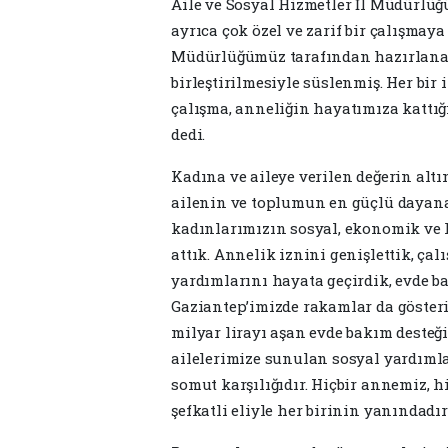
Aile ve Sosyal Hizmetler İl Müdürlü
ayrıca çok özel ve zarif bir çalışmaya
Müdürlüğümüz tarafından hazırlanan 
birleştirilmesiyle süslenmiş. Her bir 
çalışma, anneliğin hayatımıza kattığı 
dedi.
Kadına ve aileye verilen değerin altın
ailenin ve toplumun en güçlü dayana
kadınlarımızın sosyal, ekonomik ve 
attık. Annelik iznini genişlettik, ç
yardımlarını hayata geçirdik, evde ba
Gaziantep’imizde rakamlar da göster
milyar lirayı aşan evde bakım desteği
ailelerimize sunulan sosyal yardımla
somut karşılığıdır. Hiçbir annemiz, h
şefkatli eliyle her birinin yanındadır”