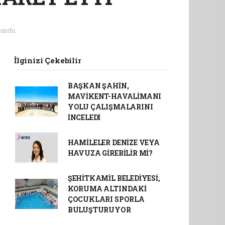
undu.
İlginizi Çekebilir
BAŞKAN ŞAHİN,
MAVİKENT-HAVALİMANI
YOLU ÇALIŞMALARINI
İNCELEDİ
HAMİLELER DENİZE VEYA
HAVUZA GİREBİLİR Mİ?
ŞEHİTKAMİL BELEDİYESİ,
KORUMA ALTINDAKİ
ÇOCUKLARI SPORLA
BULUŞTURUYOR