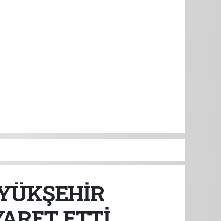
ÜYÜKŞEHİR
YARET ETTİ