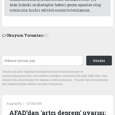
alan hukuki muhataplar haberi geçen ajanslar olup
sitemizin hiç bir editörü sorumlu tutulamaz...
Okuyucu Yorumları
(0)
Gönder
Yorum yazarak Topluluk Kuralları’nı kabul etmiş bulunuyor ve
gaziantepgapgazetesi.com sitesine yaptığınız yorumunuzla ilgili doğrudan veya
dolaylı tüm sorumluluğu tek başınıza üstleniyorsunuz. Yazılan tüm yorumlardan
site yönetimi hiçbir şekilde sorumlu tutulamaz.
Anasayfa
GÜNDEM
AFAD’dan 'artçı deprem' uyarısı: