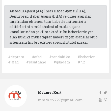
Anadolu Ajansı (AA), İhlas Haber Ajansı (İHA),
Demirören Haber Ajansı (DHA) ve diğer ajanslar
tarafından eklenen tüm haberler, sitemizin
editörlerinin müdahalesi olmadan ajans
kanallarından çekilmektedir. Bu haberlerde yer
alan hukuki muhataplar haberi geçen ajanslar olup
sitemizin hiç bir editörü sorumlu tutulamaz...
#deprem
#afad
#sondakika
#haberler
#.afad
#rasathane
#gündem
#7.2
Mehmet Kurt
mmtkrt2727@gmail.com