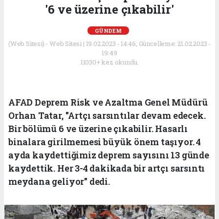
'6 ve üzerine çıkabilir'
GÜNDEM
(Web Sitesi) - Web Sitesi | 19.02.2023 - 14:46, Güncelleme: 21.02.2023 -
19:49
11030+ kez okundu.
AFAD Deprem Risk ve Azaltma Genel Müdürü
Orhan Tatar, "Artçı sarsıntılar devam edecek.
Bir bölümü 6 ve üzerine çıkabilir. Hasarlı
binalara girilmemesi büyük önem taşıyor. 4
ayda kaydettiğimiz deprem sayısını 13 günde
kaydettik. Her 3-4 dakikada bir artçı sarsıntı
meydana geliyor" dedi.