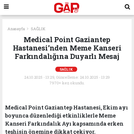
Anasayfa
SAĞLIK
Medical Point Gaziantep
Hastanesi’nden Meme Kanseri
Farkındalığına Duyarlı Mesaj
SAĞLIK
24.10.2025 - 13:29, Güncelleme: 24.10.2025 - 13:29
7970+ kez okundu.
Medical Point Gaziantep Hastanesi, Ekim ayı
boyunca düzenlediği etkinliklerle Meme
Kanseri Farkındalık Ayı kapsamında erken
teşhisin önemine dikkat çekiyor.