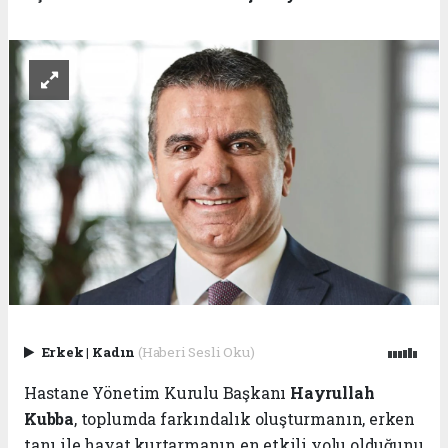
Erkek
|
Kadın
(Haberi Sesli Oku)
Hastane Yönetim Kurulu Başkanı
Hayrullah
Kubba
, toplumda farkındalık oluşturmanın, erken
tanı ile hayat kurtarmanın en etkili yolu olduğunu