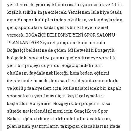
yenilenecek, yeni ışıklandırmalar yapılacak ve 4 bin
kişilik tribün inşa edilecek. Yenilenen İslahiye Stadı,
amatör spor kulüplerinden okullara, vatandaşlardan
genç sporculara kadar geniş bir kitleye hizmet
verecek. BOĞAZİÇİ BELDESI’NE YENİ SPOR SALONU
PLANLANIYOR Ziyaret programı kapsamında
Boğaziçi beldesine de giden Milletvekili Bozgeyik,
bölgedeki spor altyapısını güçlendirmeye yönelik
yeni bir projeyi duyurdu. Boğaziçi’ndeki tüm
okulların faydalanabileceği, hem beden eğitimi
derslerinde hem de ders saatleri dışında spor okulu
ve kulüp faaliyetleri için kullanılabilecek bir kapalı
spor salonu yapılması için keşif çalışmaları
başlatıldı. Bünyamin Bozgeyik, bu projenin kısa
sürede neticelendirilmesi için Gençlik ve Spor
Bakanlığı’na ödenek talebinde bulunacaklarını,
planlanan yatırımların takipçisi olacaklarını ifade