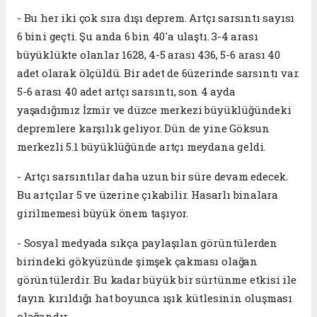
- Bu her iki çok sıra dışı deprem. Artçı sarsıntı sayısı
6 bini geçti. Şu anda 6 bin 40'a ulaştı. 3-4 arası
büyüklükte olanlar 1628, 4-5 arası 436, 5-6 arası 40
adet olarak ölçüldü. Bir adet de 6üzerinde sarsıntı var.
5-6 arası 40 adet artçı sarsıntı, son 4 ayda
yaşadığımız İzmir ve düzce merkezi büyüklüğündeki
depremlere karşılık geliyor. Dün de yine Göksun
merkezli 5.1 büyüklüğünde artçı meydana geldi.
- Artçı sarsıntılar daha uzun bir süre devam edecek.
Bu artçılar 5 ve üzerine çıkabilir. Hasarlı binalara
girilmemesi büyük önem taşıyor.
- Sosyal medyada sıkça paylaşılan görüntülerden
birindeki gökyüzünde şimşek çakması olağan
görüntülerdir. Bu kadar büyük bir sürtünme etkisi ile
fayın kırıldığı hat boyunca ışık kütlesinin oluşması
olağandır.