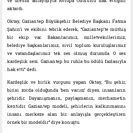
ve üretim anlayışıyla Avrupa Ödülü’nü hak ettiğini
aktardı.
Oktay, Gaziantep Büyükşehir Belediye Başkanı Fatma
Şahin’i ve ekibini tebrik ederek, “Gaziantep’te müthiş
bir ekip var. Bakanlarımız, milletvekillerimiz,
belediye başkanlarımız, sivil toplum kuruluşlarımız
ve vatandaşlarımız tek ses olmuş durumda. O ses
kardeşlik sesi. Gaziantep bu ruhla bu ödülü fazlasıyla
hak etti” dedi.
Kardeşlik ve birlik vurgusu yapan Oktay, “Bu şehir,
birisi zorda olduğunda ‘ben varım’ diyen insanların
şehridir. Dayanışmanın, paylaşmanın, merhametin
kentidir. Gaziantep modeli, şehirlerin kalkınmasını
insanı merkeze alan bir anlayışla gerçekleştiren
örnek bir modeldir” diye konuştu.