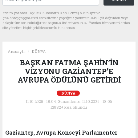
Yorum yazarak Topluluk Kuralları’nı kabul etmiş bulunuyor ve
gaziantepgapgazetesi.com sitesine yaptığınız yorumunuzla ilgili doğrudan veya
dolaylı tüm sorumluluğu tek başınıza üstleniyorsunuz. Yazılan tüm yorumlardan
site yönetimi hiçbir şekilde sorumlu tutulamaz.
Anasayfa
DÜNYA
BAŞKAN FATMA ŞAHİN’İN
VİZYONU GAZİANTEP’E
AVRUPA ÖDÜLÜNÜ GETİRDİ
DÜNYA
11.10.2025 - 18:04, Güncelleme: 11.10.2025 - 18:06
12982+ kez okundu.
Gaziantep, Avrupa Konseyi Parlamenter