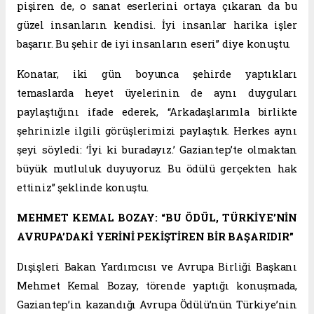
pişiren de, o sanat eserlerini ortaya çıkaran da bu
güzel insanların kendisi. İyi insanlar harika işler
başarır. Bu şehir de iyi insanların eseri” diye konuştu.
Konatar, iki gün boyunca şehirde yaptıkları
temaslarda heyet üyelerinin de aynı duyguları
paylaştığını ifade ederek, “Arkadaşlarımla birlikte
şehrinizle ilgili görüşlerimizi paylaştık. Herkes aynı
şeyi söyledi: ‘İyi ki buradayız.’ Gaziantep’te olmaktan
büyük mutluluk duyuyoruz. Bu ödülü gerçekten hak
ettiniz” şeklinde konuştu.
MEHMET KEMAL BOZAY: “BU ÖDÜL, TÜRKİYE’NİN
AVRUPA’DAKİ YERİNİ PEKİŞTİREN BİR BAŞARIDIR”
Dışişleri Bakan Yardımcısı ve Avrupa Birliği Başkanı
Mehmet Kemal Bozay, törende yaptığı konuşmada,
Gaziantep’in kazandığı Avrupa Ödülü’nün Türkiye’nin