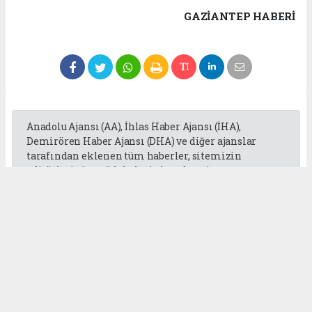
GAZIANTEP HABERİ
Anadolu Ajansı (AA), İhlas Haber Ajansı (İHA),
Demirören Haber Ajansı (DHA) ve diğer ajanslar
tarafından eklenen tüm haberler, sitemizin
editörlerinin müdahalesi olmadan ajans
kanallarından çekilmektedir. Bu haberlerde yer
alan hukuki muhataplar haberi geçen ajanslar olup
sitemizin hiç bir editörü sorumlu tutulamaz...
Okuyucu Yorumları
(0)