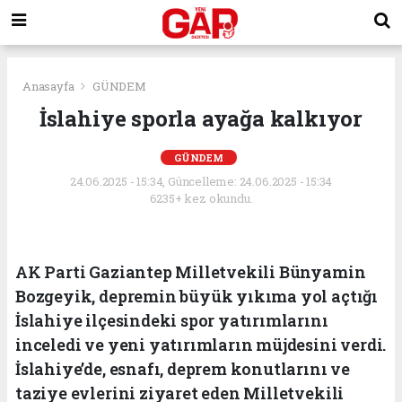
Anasayfa
GÜNDEM
İslahiye sporla ayağa kalkıyor
GÜNDEM
24.06.2025 - 15:34, Güncelleme: 24.06.2025 - 15:34
6235+ kez okundu.
AK Parti Gaziantep Milletvekili Bünyamin
Bozgeyik, depremin büyük yıkıma yol açtığı
İslahiye ilçesindeki spor yatırımlarını
inceledi ve yeni yatırımların müjdesini verdi.
İslahiye’de, esnafı, deprem konutlarını ve
taziye evlerini ziyaret eden Milletvekili