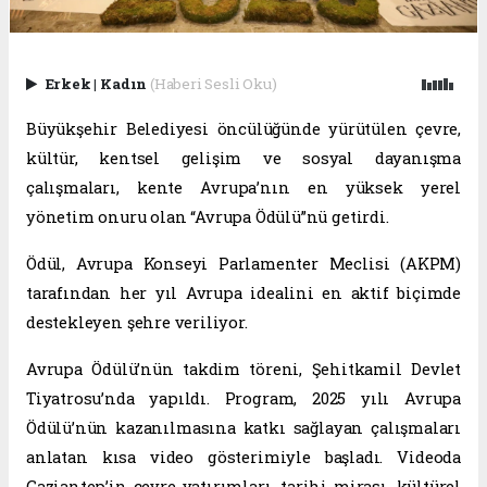
Erkek
|
Kadın
(Haberi Sesli Oku)
Büyükşehir Belediyesi öncülüğünde yürütülen çevre,
kültür, kentsel gelişim ve sosyal dayanışma
çalışmaları, kente Avrupa’nın en yüksek yerel
yönetim onuru olan “Avrupa Ödülü”nü getirdi.
Ödül, Avrupa Konseyi Parlamenter Meclisi (AKPM)
tarafından her yıl Avrupa idealini en aktif biçimde
destekleyen şehre veriliyor.
Avrupa Ödülü’nün takdim töreni, Şehitkamil Devlet
Tiyatrosu’nda yapıldı. Program, 2025 yılı Avrupa
Ödülü’nün kazanılmasına katkı sağlayan çalışmaları
anlatan kısa video gösterimiyle başladı. Videoda
Gaziantep’in çevre yatırımları, tarihi mirası, kültürel