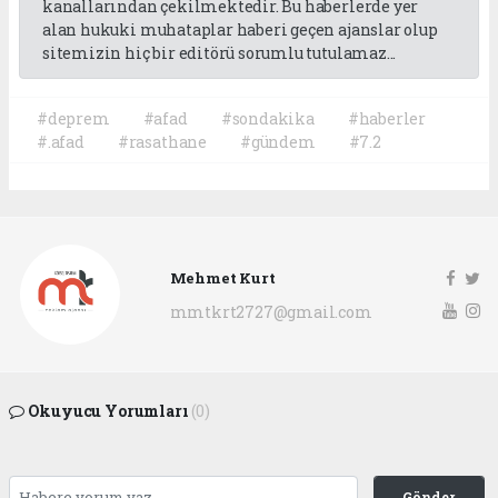
kanallarından çekilmektedir. Bu haberlerde yer
alan hukuki muhataplar haberi geçen ajanslar olup
sitemizin hiç bir editörü sorumlu tutulamaz...
#deprem
#afad
#sondakika
#haberler
#.afad
#rasathane
#gündem
#7.2
Mehmet Kurt
mmtkrt2727@gmail.com
Okuyucu Yorumları
(0)
Gönder