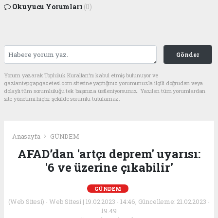
Okuyucu Yorumları
(0)
Gönder
Yorum yazarak Topluluk Kuralları’nı kabul etmiş bulunuyor ve
gaziantepgapgazetesi.com sitesine yaptığınız yorumunuzla ilgili doğrudan veya
dolaylı tüm sorumluluğu tek başınıza üstleniyorsunuz. Yazılan tüm yorumlardan
site yönetimi hiçbir şekilde sorumlu tutulamaz.
Anasayfa
GÜNDEM
AFAD’dan 'artçı deprem' uyarısı:
'6 ve üzerine çıkabilir'
GÜNDEM
(Web Sitesi) - Web Sitesi | 19.02.2023 - 14:46, Güncelleme: 21.02.2023 -
19:49