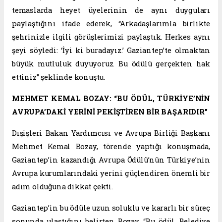
temaslarda heyet üyelerinin de aynı duyguları
paylaştığını ifade ederek, “Arkadaşlarımla birlikte
şehrinizle ilgili görüşlerimizi paylaştık. Herkes aynı
şeyi söyledi: ‘İyi ki buradayız.’ Gaziantep’te olmaktan
büyük mutluluk duyuyoruz. Bu ödülü gerçekten hak
ettiniz” şeklinde konuştu.
MEHMET KEMAL BOZAY: “BU ÖDÜL, TÜRKİYE’NİN
AVRUPA’DAKİ YERİNİ PEKİŞTİREN BİR BAŞARIDIR”
Dışişleri Bakan Yardımcısı ve Avrupa Birliği Başkanı
Mehmet Kemal Bozay, törende yaptığı konuşmada,
Gaziantep’in kazandığı Avrupa Ödülü’nün Türkiye’nin
Avrupa kurumlarındaki yerini güçlendiren önemli bir
adım olduğuna dikkat çekti.
Gaziantep’in bu ödüle uzun soluklu ve kararlı bir süreç
sonunda ulaştığını belirten Bozay, “Bu ödül, Belediye