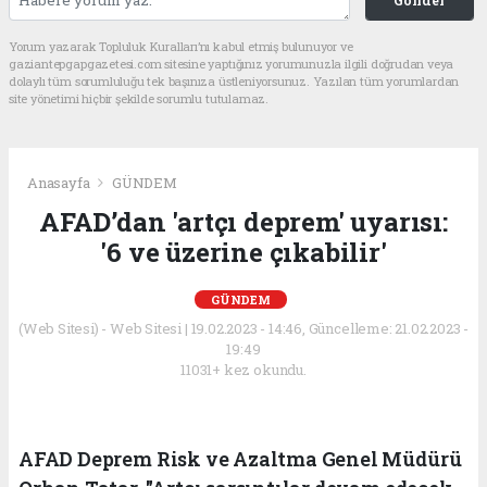
Gönder
Yorum yazarak Topluluk Kuralları’nı kabul etmiş bulunuyor ve
gaziantepgapgazetesi.com sitesine yaptığınız yorumunuzla ilgili doğrudan veya
dolaylı tüm sorumluluğu tek başınıza üstleniyorsunuz. Yazılan tüm yorumlardan
site yönetimi hiçbir şekilde sorumlu tutulamaz.
Anasayfa
GÜNDEM
AFAD’dan 'artçı deprem' uyarısı:
'6 ve üzerine çıkabilir'
GÜNDEM
(Web Sitesi) - Web Sitesi | 19.02.2023 - 14:46, Güncelleme: 21.02.2023 -
19:49
11031+ kez okundu.
AFAD Deprem Risk ve Azaltma Genel Müdürü