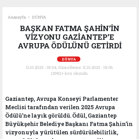
Anasayfa
DÜNYA
BAŞKAN FATMA ŞAHİN’İN
VİZYONU GAZİANTEP’E
AVRUPA ÖDÜLÜNÜ GETİRDİ
DÜNYA
11.10.2025 - 18:04, Güncelleme: 11.10.2025 - 18:06
12982+ kez okundu.
Gaziantep, Avrupa Konseyi Parlamenter
Meclisi tarafından verilen 2025 Avrupa
Ödülü’ne layık görüldü. Ödül, Gaziantep
Büyükşehir Belediye Başkanı Fatma Şahin’in
vizyonuyla yürütülen sürdürülebilirlik,