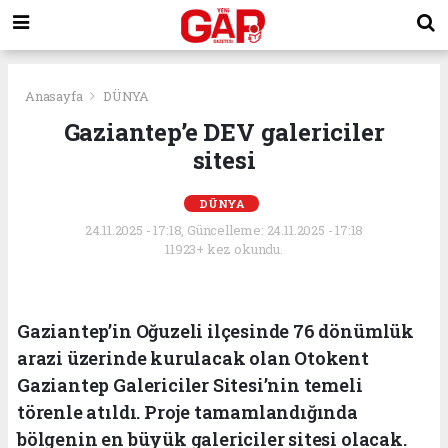
Anasayfa
DÜNYA
Gaziantep’e DEV galericiler
sitesi
DÜNYA
24.11.2025 - 17:18, Güncelleme: 24.11.2025 - 17:18
11923+ kez okundu.
Gaziantep’in Oğuzeli ilçesinde 76 dönümlük
arazi üzerinde kurulacak olan Otokent
Gaziantep Galericiler Sitesi’nin temeli
törenle atıldı. Proje tamamlandığında
bölgenin en büyük galericiler sitesi olacak.