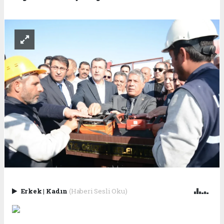
Erkek
|
Kadın
(Haberi Sesli Oku)