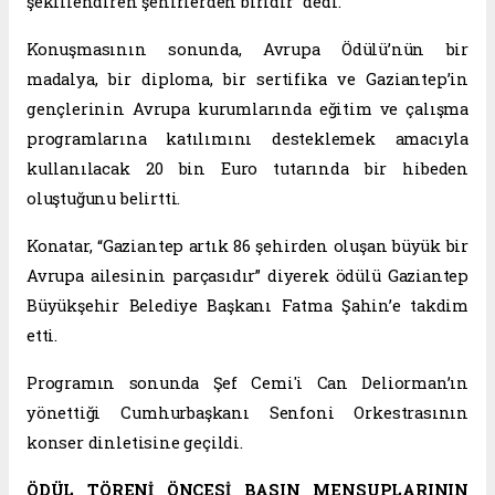
şekillendiren şehirlerden biridir” dedi.
Konuşmasının sonunda, Avrupa Ödülü’nün bir
madalya, bir diploma, bir sertifika ve Gaziantep’in
gençlerinin Avrupa kurumlarında eğitim ve çalışma
programlarına katılımını desteklemek amacıyla
kullanılacak 20 bin Euro tutarında bir hibeden
oluştuğunu belirtti.
Konatar, “Gaziantep artık 86 şehirden oluşan büyük bir
Avrupa ailesinin parçasıdır” diyerek ödülü Gaziantep
Büyükşehir Belediye Başkanı Fatma Şahin’e takdim
etti.
Programın sonunda Şef Cemi'i Can Deliorman’ın
yönettiği Cumhurbaşkanı Senfoni Orkestrasının
konser dinletisine geçildi.
ÖDÜL TÖRENİ ÖNCESİ BASIN MENSUPLARININ