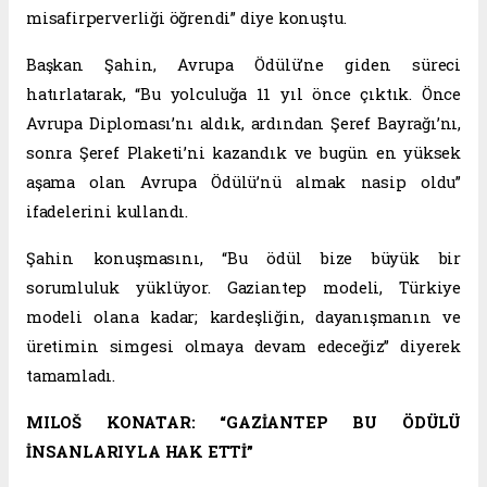
misafirperverliği öğrendi” diye konuştu.
Başkan Şahin, Avrupa Ödülü’ne giden süreci
hatırlatarak, “Bu yolculuğa 11 yıl önce çıktık. Önce
Avrupa Diploması’nı aldık, ardından Şeref Bayrağı’nı,
sonra Şeref Plaketi’ni kazandık ve bugün en yüksek
aşama olan Avrupa Ödülü’nü almak nasip oldu”
ifadelerini kullandı.
Şahin konuşmasını, “Bu ödül bize büyük bir
sorumluluk yüklüyor. Gaziantep modeli, Türkiye
modeli olana kadar; kardeşliğin, dayanışmanın ve
üretimin simgesi olmaya devam edeceğiz” diyerek
tamamladı.
MILOŠ KONATAR: “GAZİANTEP BU ÖDÜLÜ
İNSANLARIYLA HAK ETTİ”