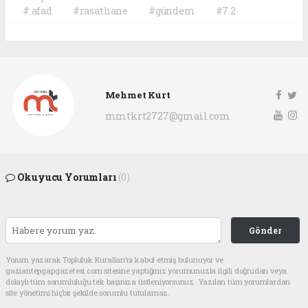
#.afad
#rasathane
#gündem
#7.2
Mehmet Kurt
mmtkrt2727@gmail.com
Okuyucu Yorumları
(0)
Gönder
Yorum yazarak Topluluk Kuralları’nı kabul etmiş bulunuyor ve
gaziantepgapgazetesi.com sitesine yaptığınız yorumunuzla ilgili doğrudan veya
dolaylı tüm sorumluluğu tek başınıza üstleniyorsunuz. Yazılan tüm yorumlardan
site yönetimi hiçbir şekilde sorumlu tutulamaz.