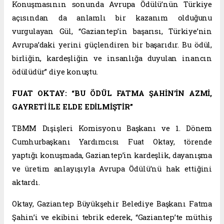
Konuşmasının sonunda Avrupa Ödülü’nün Türkiye
açısından da anlamlı bir kazanım olduğunu
vurgulayan Gül, “Gaziantep’in başarısı, Türkiye’nin
Avrupa’daki yerini güçlendiren bir başarıdır. Bu ödül,
birliğin, kardeşliğin ve insanlığa duyulan inancın
ödülüdür” diye konuştu.
FUAT OKTAY: “BU ÖDÜL FATMA ŞAHİN’İN AZMİ,
GAYRETİ İLE ELDE EDİLMİŞTİR”
TBMM Dışişleri Komisyonu Başkanı ve 1. Dönem
Cumhurbaşkanı Yardımcısı Fuat Oktay, törende
yaptığı konuşmada, Gaziantep’in kardeşlik, dayanışma
ve üretim anlayışıyla Avrupa Ödülü’nü hak ettiğini
aktardı.
Oktay, Gaziantep Büyükşehir Belediye Başkanı Fatma
Şahin’i ve ekibini tebrik ederek, “Gaziantep’te müthiş