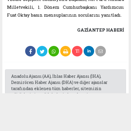
Milletvekili, 1. Dönem Cumhurbaşkanı Yardımcısı
Fuat Oktay basın mensuplarının sorularını yanıtladı.
GAZIANTEP HABERİ
Anadolu Ajansı (AA), İhlas Haber Ajansı (İHA),
Demirören Haber Ajansı (DHA) ve diğer ajanslar
tarafından eklenen tüm haberler, sitemizin
editörlerinin müdahalesi olmadan ajans
kanallarından çekilmektedir. Bu haberlerde yer
alan hukuki muhataplar haberi geçen ajanslar olup
sitemizin hiç bir editörü sorumlu tutulamaz...