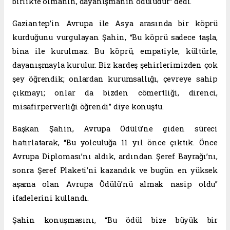
birlikte olmanın, dayanışmanın ödülüdür” dedi.
Gaziantep’in Avrupa ile Asya arasında bir köprü
kurduğunu vurgulayan Şahin, “Bu köprü sadece taşla,
bina ile kurulmaz. Bu köprü, empatiyle, kültürle,
dayanışmayla kurulur. Biz kardeş şehirlerimizden çok
şey öğrendik; onlardan kurumsallığı, çevreye sahip
çıkmayı; onlar da bizden cömertliği, direnci,
misafirperverliği öğrendi” diye konuştu.
Başkan Şahin, Avrupa Ödülü’ne giden süreci
hatırlatarak, “Bu yolculuğa 11 yıl önce çıktık. Önce
Avrupa Diploması’nı aldık, ardından Şeref Bayrağı’nı,
sonra Şeref Plaketi’ni kazandık ve bugün en yüksek
aşama olan Avrupa Ödülü’nü almak nasip oldu”
ifadelerini kullandı.
Şahin konuşmasını, “Bu ödül bize büyük bir