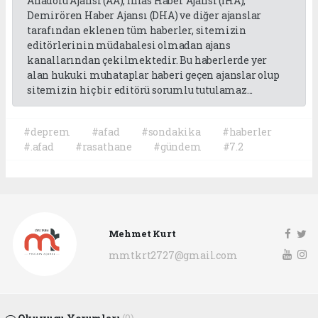
Anadolu Ajansı (AA), İhlas Haber Ajansı (İHA),
Demirören Haber Ajansı (DHA) ve diğer ajanslar
tarafından eklenen tüm haberler, sitemizin
editörlerinin müdahalesi olmadan ajans
kanallarından çekilmektedir. Bu haberlerde yer
alan hukuki muhataplar haberi geçen ajanslar olup
sitemizin hiç bir editörü sorumlu tutulamaz...
#deprem
#afad
#sondakika
#haberler
#.afad
#rasathane
#gündem
#7.2
Mehmet Kurt
mmtkrt2727@gmail.com