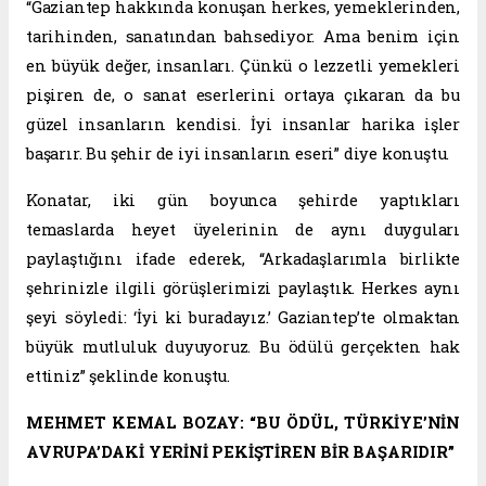
“Gaziantep hakkında konuşan herkes, yemeklerinden,
tarihinden, sanatından bahsediyor. Ama benim için
en büyük değer, insanları. Çünkü o lezzetli yemekleri
pişiren de, o sanat eserlerini ortaya çıkaran da bu
güzel insanların kendisi. İyi insanlar harika işler
başarır. Bu şehir de iyi insanların eseri” diye konuştu.
Konatar, iki gün boyunca şehirde yaptıkları
temaslarda heyet üyelerinin de aynı duyguları
paylaştığını ifade ederek, “Arkadaşlarımla birlikte
şehrinizle ilgili görüşlerimizi paylaştık. Herkes aynı
şeyi söyledi: ‘İyi ki buradayız.’ Gaziantep’te olmaktan
büyük mutluluk duyuyoruz. Bu ödülü gerçekten hak
ettiniz” şeklinde konuştu.
MEHMET KEMAL BOZAY: “BU ÖDÜL, TÜRKİYE’NİN
AVRUPA’DAKİ YERİNİ PEKİŞTİREN BİR BAŞARIDIR”