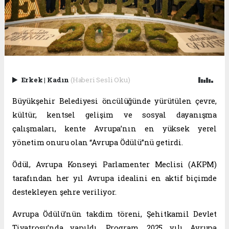
Erkek
|
Kadın
(Haberi Sesli Oku)
Büyükşehir Belediyesi öncülüğünde yürütülen çevre,
kültür, kentsel gelişim ve sosyal dayanışma
çalışmaları, kente Avrupa’nın en yüksek yerel
yönetim onuru olan “Avrupa Ödülü”nü getirdi.
Ödül, Avrupa Konseyi Parlamenter Meclisi (AKPM)
tarafından her yıl Avrupa idealini en aktif biçimde
destekleyen şehre veriliyor.
Avrupa Ödülü’nün takdim töreni, Şehitkamil Devlet
Tiyatrosu’nda yapıldı. Program, 2025 yılı Avrupa