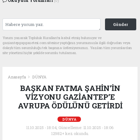
Okuyucu Yorumları
(0)
Gönder
Yorum yazarak Topluluk Kuralları’nı kabul etmiş bulunuyor ve
gaziantepgapgazetesi.com sitesine yaptığınız yorumunuzla ilgili doğrudan veya
dolaylı tüm sorumluluğu tek başınıza üstleniyorsunuz. Yazılan tüm yorumlardan
site yönetimi hiçbir şekilde sorumlu tutulamaz.
Anasayfa
DÜNYA
BAŞKAN FATMA ŞAHİN’İN
VİZYONU GAZİANTEP’E
AVRUPA ÖDÜLÜNÜ GETİRDİ
DÜNYA
11.10.2025 - 18:04, Güncelleme: 11.10.2025 - 18:06
12982+ kez okundu.