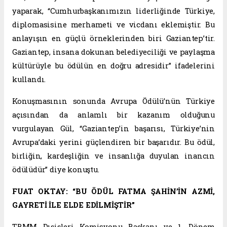
yaparak, “Cumhurbaşkanımızın liderliğinde Türkiye,
diplomasisine merhameti ve vicdanı eklemiştir. Bu
anlayışın en güçlü örneklerinden biri Gaziantep’tir.
Gaziantep, insana dokunan belediyeciliği ve paylaşma
kültürüyle bu ödülün en doğru adresidir” ifadelerini
kullandı.
Konuşmasının sonunda Avrupa Ödülü’nün Türkiye
açısından da anlamlı bir kazanım olduğunu
vurgulayan Gül, “Gaziantep’in başarısı, Türkiye’nin
Avrupa’daki yerini güçlendiren bir başarıdır. Bu ödül,
birliğin, kardeşliğin ve insanlığa duyulan inancın
ödülüdür” diye konuştu.
FUAT OKTAY: “BU ÖDÜL FATMA ŞAHİN’İN AZMİ,
GAYRETİ İLE ELDE EDİLMİŞTİR”
TBMM Dışişleri Komisyonu Başkanı ve 1. Dönem