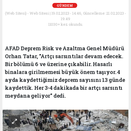
GÜNDEM
(Web Sitesi) - Web Sitesi | 19.02.2023 - 14:46, Güncelleme: 21.02.2023 -
19:49
11030+ kez okundu.
AFAD Deprem Risk ve Azaltma Genel Müdürü
Orhan Tatar, "Artçı sarsıntılar devam edecek.
Bir bölümü 6 ve üzerine çıkabilir. Hasarlı
binalara girilmemesi büyük önem taşıyor. 4
ayda kaydettiğimiz deprem sayısını 13 günde
kaydettik. Her 3-4 dakikada bir artçı sarsıntı
meydana geliyor" dedi.