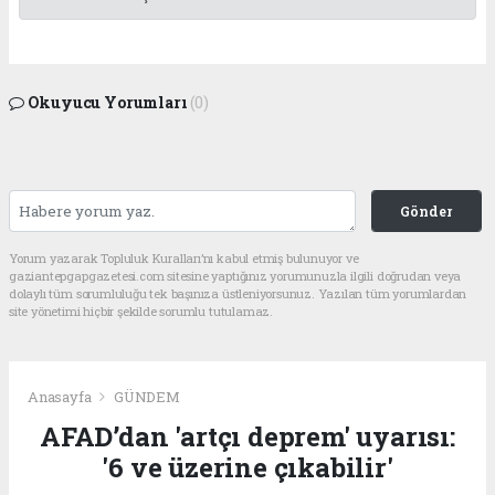
Okuyucu Yorumları
(0)
Gönder
Yorum yazarak Topluluk Kuralları’nı kabul etmiş bulunuyor ve
gaziantepgapgazetesi.com sitesine yaptığınız yorumunuzla ilgili doğrudan veya
dolaylı tüm sorumluluğu tek başınıza üstleniyorsunuz. Yazılan tüm yorumlardan
site yönetimi hiçbir şekilde sorumlu tutulamaz.
Anasayfa
GÜNDEM
AFAD’dan 'artçı deprem' uyarısı:
'6 ve üzerine çıkabilir'