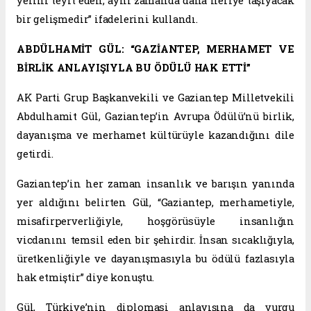
yerini teyit eden, aynı zamanda daha ileriye taşıyacak
bir gelişmedir” ifadelerini kullandı.
ABDÜLHAMİT GÜL: “GAZİANTEP, MERHAMET VE
BİRLİK ANLAYIŞIYLA BU ÖDÜLÜ HAK ETTİ”
AK Parti Grup Başkanvekili ve Gaziantep Milletvekili
Abdulhamit Gül, Gaziantep’in Avrupa Ödülü’nü birlik,
dayanışma ve merhamet kültürüyle kazandığını dile
getirdi.
Gaziantep’in her zaman insanlık ve barışın yanında
yer aldığını belirten Gül, “Gaziantep, merhametiyle,
misafirperverliğiyle, hoşgörüsüyle insanlığın
vicdanını temsil eden bir şehirdir. İnsan sıcaklığıyla,
üretkenliğiyle ve dayanışmasıyla bu ödülü fazlasıyla
hak etmiştir” diye konuştu.
Gül, Türkiye’nin diplomasi anlayışına da vurgu