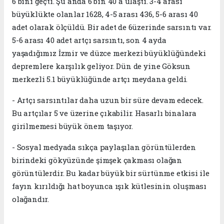
6 bini geçti. Şu anda 6 bin 40'a ulaştı. 3-4 arası
büyüklükte olanlar 1628, 4-5 arası 436, 5-6 arası 40
adet olarak ölçüldü. Bir adet de 6üzerinde sarsıntı var.
5-6 arası 40 adet artçı sarsıntı, son 4 ayda
yaşadığımız İzmir ve düzce merkezi büyüklüğündeki
depremlere karşılık geliyor. Dün de yine Göksun
merkezli 5.1 büyüklüğünde artçı meydana geldi.
- Artçı sarsıntılar daha uzun bir süre devam edecek.
Bu artçılar 5 ve üzerine çıkabilir. Hasarlı binalara
girilmemesi büyük önem taşıyor.
- Sosyal medyada sıkça paylaşılan görüntülerden
birindeki gökyüzünde şimşek çakması olağan
görüntülerdir. Bu kadar büyük bir sürtünme etkisi ile
fayın kırıldığı hat boyunca ışık kütlesinin oluşması
olağandır.