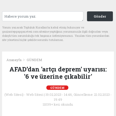
Gönder
Yorum yazarak Topluluk Kuralları’nı kabul etmiş bulunuyor ve
gaziantepgapgazetesi.com sitesine yaptığınız yorumunuzla ilgili doğrudan veya
dolaylı tüm sorumluluğu tek başınıza üstleniyorsunuz. Yazılan tüm yorumlardan
site yönetimi hiçbir şekilde sorumlu tutulamaz.
Anasayfa
GÜNDEM
AFAD’dan 'artçı deprem' uyarısı:
'6 ve üzerine çıkabilir'
GÜNDEM
(Web Sitesi) - Web Sitesi | 19.02.2023 - 14:46, Güncelleme: 21.02.2023 -
19:49
11039+ kez okundu.