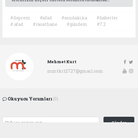
#deprem
#afad
#sondakika
#haberler
#.afad
#rasathane
#gündem
#7.2
Mehmet Kurt
mmtkrt2727@gmail.com
Okuyucu Yorumları
(0)
Gönder
Yorum yazarak Topluluk Kuralları’nı kabul etmiş bulunuyor ve