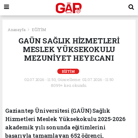
Anasayfa
EĞİTİM
GAÜN SAĞLIK HİZMETLERİ
MESLEK YÜKSEKOKULU
MEZUNİYET HEYECANI
EĞİTİM
02.07.2026 - 11:50, Güncelleme: 02.07.2026 - 11:50
8099+ kez okundu.
Gaziantep Üniversitesi (GAÜN) Sağlık
Hizmetleri Meslek Yüksekokulu 2025-2026
akademik yılı sonunda eğitimlerini
başarıyla tamamlayan 652 öğrenci,