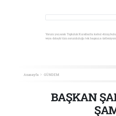
Yorum yazarak Topluluk Kuralları’nı kabul etmiş bul
veya dolaylı tüm sorumluluğu tek başınıza üstleniyor
Anasayfa
GÜNDEM
BAŞKAN ŞAH
ŞAM