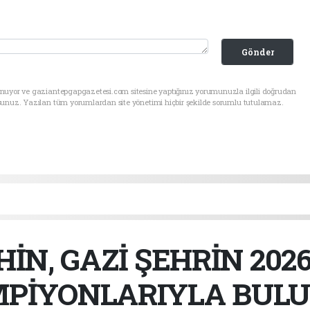
Gönder
unuyor ve gaziantepgapgazetesi.com sitesine yaptığınız yorumunuzla ilgili doğrudan
sunuz. Yazılan tüm yorumlardan site yönetimi hiçbir şekilde sorumlu tutulamaz.
İN, GAZİ ŞEHRİN 2026
PİYONLARIYLA BUL