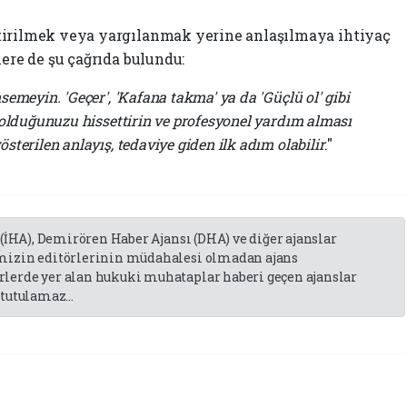
tirilmek veya yargılanmak yerine anlaşılmaya ihtiyaç
lere de şu çağrıda bulundu:
emeyin. 'Geçer', 'Kafana takma' ya da 'Güçlü ol' gibi
 olduğunuzu hissettirin ve profesyonel yardım alması
sterilen anlayış, tedaviye giden ilk adım olabilir
."
 (İHA), Demirören Haber Ajansı (DHA) ve diğer ajanslar
emizin editörlerinin müdahalesi olmadan ajans
lerde yer alan hukuki muhataplar haberi geçen ajanslar
tutulamaz...