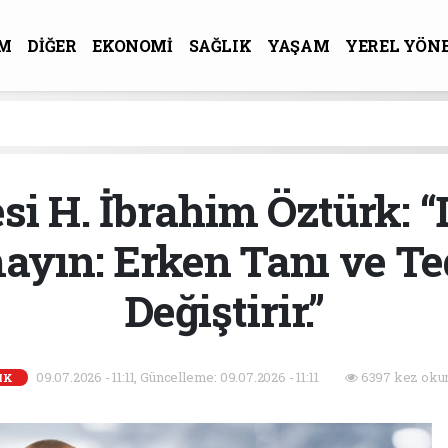
M
DİĞER
EKONOMİ
SAĞLIK
YAŞAM
YEREL YÖN
R-SANAT
esi H. İbrahim Öztürk:
ayın: Erken Tanı ve T
Değiştirir.”
09.07.2026 - 11:11, Güncelleme: 09.07.2026 - 11:11
6397 kez oku
IK