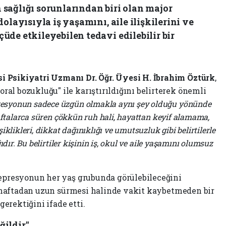
sağlığı sorunlarından biri olan major
olayısıyla iş yaşamını, aile ilişkilerini ve
de etkileyebilen tedavi edilebilir bir
 Psikiyatri Uzmanı Dr. Öğr. Üyesi H. İbrahim Öztürk
,
al bozukluğu" ile karıştırıldığını belirterek önemli
esyonun sadece üzgün olmakla aynı şey olduğu yönünde
haftalarca süren çökkün ruh hali, hayattan keyif alamama,
iklikleri, dikkat dağınıklığı ve umutsuzluk gibi belirtilerle
ıdır. Bu belirtiler kişinin iş, okul ve aile yaşamını olumsuz
depresyonun her yaş grubunda görülebileceğini
ki haftadan uzun sürmesi halinde vakit kaybetmeden bir
erektiğini ifade etti.
ğildir"