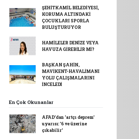
ŞEHİTKAMİL BELEDİYESİ,
KORUMA ALTINDAKİ
ÇOCUKLARI SPORLA
BULUŞTURUYOR
HAMİLELER DENİZE VEYA
HAVUZA GİREBİLİR Mİ?
BAŞKAN ŞAHİN,
MAVİKENT-HAVALİMANI
YOLU ÇALIŞMALARINI
İNCELEDİ
En Çok Okunanlar
AFAD’dan 'artçı deprem'
uyarısı: '6 ve üzerine
çıkabilir'