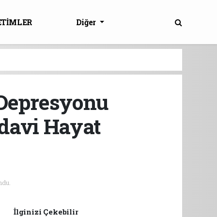
ETİMLER
Diğer
 “Depresyonu
edavi Hayat
ndu.
İlginizi Çekebilir