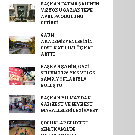
BAŞKAN FATMA ŞAHİN’İN
VİZYONU GAZİANTEP’E
AVRUPA ÖDÜLÜNÜ
GETİRDİ
GAÜN
AKADEMİSYENLERİNİN
COST KATILIMI ÜÇ KAT
ARTTI
BAŞKAN ŞAHİN, GAZİ
ŞEHRİN 2026 YKS VE LGS
ŞAMPİYONLARIYLA
BULUŞTU
BAŞKAN YILMAZ’DAN
GAZİKENT VE BEYKENT
MAHALLELERİNE ZİYARET
ÇOCUKLAR GELECEĞE
ŞEHİTKAMİL’DE