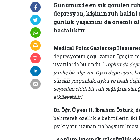
Günümüzde en sık görülen ruh 
depresyon, kişinin ruh halini d
günlük yaşamını da önemli ölçü
hastalıktır.
Medical Point Gaziantep Hastanesi
depresyonun çoğu zaman "geçici mor
uyarılarda bulundu. "
Toplumda depr
yanlış bir algı var. Oysa depresyon, 
sürekli yorgunluk, uyku ve iştah değiş
seyreden ciddi bir ruh sağlığı hastalığ
etkileyebilir
."
Dr. Öğr. Üyesi H. İbrahim Öztürk
, 
belirterek özellikle belirtilerin i
psikiyatri uzmanına başvurulması g
"Yardım istemek güçsüzlük de