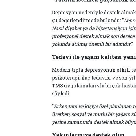
Depresyon nedeniyle destek almakt
şu değerlendirmede bulundu: "
Depre
Nasıl diyabet ya da hipertansiyon içi
profesyonel destek almak son derece 
yolunda atılmış önemli bir adımdır
."
Tedavi ile yaşam kalitesi yen
Modern tıpta depresyonun etkili te
psikoterapi, ilaç tedavisi ve son 
TMS uygulamalarıyla birçok hastan
söyledi.
"
Erken tanı ve kişiye özel planlanan
üretken, sosyal ve mutlu bir yaşam sü
yerine zamanında destek almak büyü
Yakınlarınıza destek olun