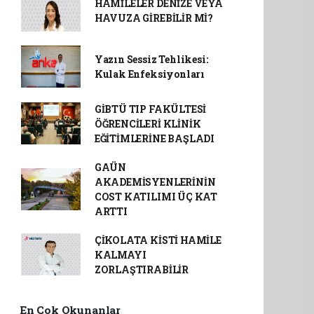
HAMİLELER DENİZE VEYA
HAVUZA GİREBİLİR Mİ?
Yazın Sessiz Tehlikesi:
Kulak Enfeksiyonları
GİBTÜ TIP FAKÜLTESİ
ÖĞRENCİLERİ KLİNİK
EĞİTİMLERİNE BAŞLADI
GAÜN
AKADEMİSYENLERİNİN
COST KATILIMI ÜÇ KAT
ARTTI
ÇİKOLATA KİSTİ HAMİLE
KALMAYI
ZORLAŞTIRABİLİR
En Çok Okunanlar