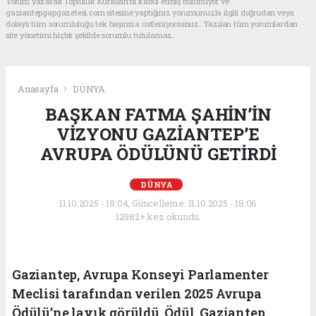
Yorum yazarak Topluluk Kuralları’nı kabul etmiş bulunuyor ve
gaziantepgapgazetesi.com sitesine yaptığınız yorumunuzla ilgili doğrudan veya
dolaylı tüm sorumluluğu tek başınıza üstleniyorsunuz. Yazılan tüm yorumlardan
site yönetimi hiçbir şekilde sorumlu tutulamaz.
Anasayfa
DÜNYA
BAŞKAN FATMA ŞAHİN’İN
VİZYONU GAZİANTEP’E
AVRUPA ÖDÜLÜNÜ GETİRDİ
DÜNYA
11.10.2025 - 18:04, Güncelleme: 11.10.2025 - 18:06
12982+ kez okundu.
Gaziantep, Avrupa Konseyi Parlamenter
Meclisi tarafından verilen 2025 Avrupa
Ödülü’ne layık görüldü. Ödül, Gaziantep