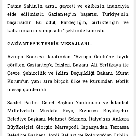
Fatma Şahin’in azmi, gayreti ve ekibinin inancıyla
elde edilmiştir. Gaziantep’in başarısı Türkiye’nin
başarısıdır. Bu ödül, kardeşliğin, birlikteliğin ve
kalkınmanın simgesidir” şeklinde konuştu.
GAZİANTEP’E TEBRİK MESAJLARI…
Avrupa Konseyi tarafından “Avrupa Ödülü”ne layık
görülen Gaziantep’e, İçişleri Bakanı Ali Yerlikaya ile
Çevre, Şehircilik ve İklim Değişikliği Bakanı Murat
Kurum’un yanı sıra birçok ülke ve kurumdan tebrik
mesajı gönderildi.
Saadet Partisi Genel Başkan Yardımcısı ve İstanbul
Milletvekili Mustafa Kaya, Erzurum Büyükşehir
Belediye Başkanı Mehmet Sekmen, İtalya’nın Ankara
Büyükelçisi Giorgio Marrapodi, İspanya’dan Terrassa
Belediye Başkanı Jordi Ballart ve Polonya’dan Lublin