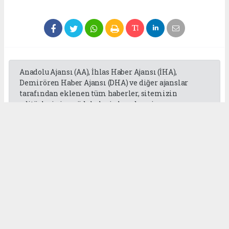
Anadolu Ajansı (AA), İhlas Haber Ajansı (İHA),
Demirören Haber Ajansı (DHA) ve diğer ajanslar
tarafından eklenen tüm haberler, sitemizin
editörlerinin müdahalesi olmadan ajans
kanallarından çekilmektedir. Bu haberlerde yer
alan hukuki muhataplar haberi geçen ajanslar olup
sitemizin hiç bir editörü sorumlu tutulamaz...
Okuyucu Yorumları
(0)
Gönder