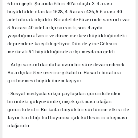
6 bini geçti. Şu anda 6 bin 40'a ulaştı. 3-4 arası
büyüklükte olanlar 1628, 4-5 arası 436, 5-6 arası 40
adet olarak ölçüldü. Bir adet de 6üzerinde sarsıntı var.
5-6 arası 40 adet artçı sarsıntı, son 4 ayda
yaşadığımız İzmir ve düzce merkezi büyüklüğündeki
depremlere karşılık geliyor. Dün de yine Göksun
merkezli 5.1 büyüklüğünde artçı meydana geldi.
- Artçı sarsıntılar daha uzun bir süre devam edecek.
Bu artçılar 5 ve üzerine çıkabilir. Hasarlı binalara
girilmemesi büyük önem taşıyor.
- Sosyal medyada sıkça paylaşılan görüntülerden
birindeki gökyüzünde şimşek çakması olağan
görüntülerdir. Bu kadar büyük bir sürtünme etkisi ile
fayın kırıldığı hat boyunca ışık kütlesinin oluşması
olağandır.