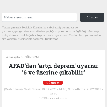
Gönder
Yorum yazarak Topluluk Kuralları’nı kabul etmiş bulunuyor ve
gaziantepgapgazetesi.com sitesine yaptığınız yorumunuzla ilgili doğrudan veya
dolaylı tüm sorumluluğu tek başınıza üstleniyorsunuz. Yazılan tüm yorumlardan
site yönetimi hiçbir şekilde sorumlu tutulamaz.
Anasayfa
GÜNDEM
AFAD’dan 'artçı deprem' uyarısı:
'6 ve üzerine çıkabilir'
GÜNDEM
(Web Sitesi) - Web Sitesi | 19.02.2023 - 14:46, Güncelleme: 21.02.2023 -
19:49
11039+ kez okundu.