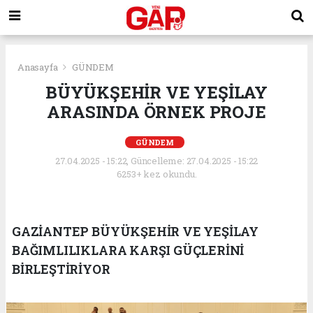
Anasayfa
GÜNDEM
BÜYÜKŞEHİR VE YEŞİLAY
ARASINDA ÖRNEK PROJE
GÜNDEM
27.04.2025 - 15:22, Güncelleme: 27.04.2025 - 15:22
6253+ kez okundu.
GAZİANTEP BÜYÜKŞEHİR VE YEŞİLAY
BAĞIMLILIKLARA KARŞI GÜÇLERİNİ
BİRLEŞTİRİYOR