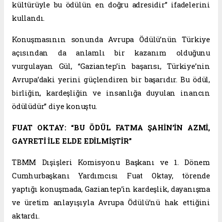
kültürüyle bu ödülün en doğru adresidir” ifadelerini
kullandı.
Konuşmasının sonunda Avrupa Ödülü’nün Türkiye
açısından da anlamlı bir kazanım olduğunu
vurgulayan Gül, “Gaziantep’in başarısı, Türkiye’nin
Avrupa’daki yerini güçlendiren bir başarıdır. Bu ödül,
birliğin, kardeşliğin ve insanlığa duyulan inancın
ödülüdür” diye konuştu.
FUAT OKTAY: “BU ÖDÜL FATMA ŞAHİN’İN AZMİ,
GAYRETİ İLE ELDE EDİLMİŞTİR”
TBMM Dışişleri Komisyonu Başkanı ve 1. Dönem
Cumhurbaşkanı Yardımcısı Fuat Oktay, törende
yaptığı konuşmada, Gaziantep’in kardeşlik, dayanışma
ve üretim anlayışıyla Avrupa Ödülü’nü hak ettiğini
aktardı.