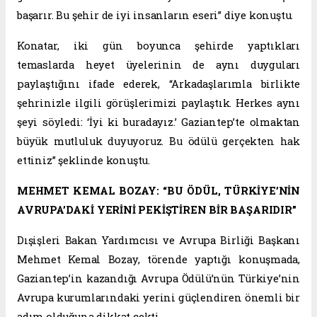
başarır. Bu şehir de iyi insanların eseri” diye konuştu.
Konatar, iki gün boyunca şehirde yaptıkları
temaslarda heyet üyelerinin de aynı duyguları
paylaştığını ifade ederek, “Arkadaşlarımla birlikte
şehrinizle ilgili görüşlerimizi paylaştık. Herkes aynı
şeyi söyledi: ‘İyi ki buradayız.’ Gaziantep’te olmaktan
büyük mutluluk duyuyoruz. Bu ödülü gerçekten hak
ettiniz” şeklinde konuştu.
MEHMET KEMAL BOZAY: “BU ÖDÜL, TÜRKİYE’NİN
AVRUPA’DAKİ YERİNİ PEKİŞTİREN BİR BAŞARIDIR”
Dışişleri Bakan Yardımcısı ve Avrupa Birliği Başkanı
Mehmet Kemal Bozay, törende yaptığı konuşmada,
Gaziantep’in kazandığı Avrupa Ödülü’nün Türkiye’nin
Avrupa kurumlarındaki yerini güçlendiren önemli bir
adım olduğuna dikkat çekti.