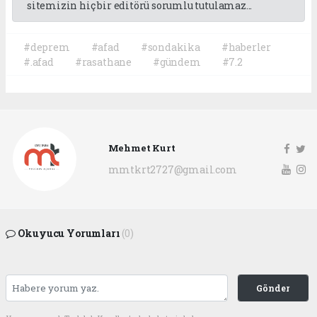
sitemizin hiç bir editörü sorumlu tutulamaz...
#deprem
#afad
#sondakika
#haberler
#.afad
#rasathane
#gündem
#7.2
Mehmet Kurt
mmtkrt2727@gmail.com
Okuyucu Yorumları
(0)
Gönder