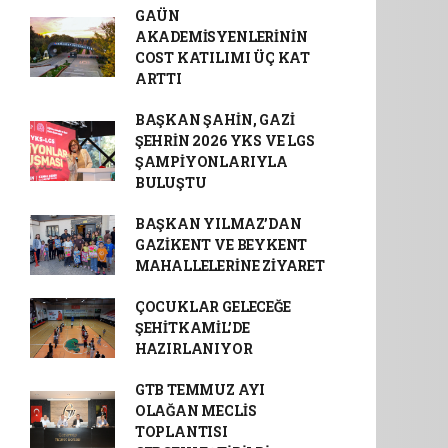
GAÜN
AKADEMİSYENLERİNİN
COST KATILIMI ÜÇ KAT
ARTTI
BAŞKAN ŞAHİN, GAZİ
ŞEHRİN 2026 YKS VE LGS
ŞAMPİYONLARIYLA
BULUŞTU
BAŞKAN YILMAZ’DAN
GAZİKENT VE BEYKENT
MAHALLELERİNE ZİYARET
ÇOCUKLAR GELECEĞE
ŞEHİTKAMİL’DE
HAZIRLANIYOR
GTB TEMMUZ AYI
OLAĞAN MECLİS
TOPLANTISI