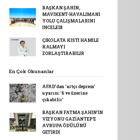
BAŞKAN ŞAHİN,
MAVİKENT-HAVALİMANI
YOLU ÇALIŞMALARINI
İNCELEDİ
ÇİKOLATA KİSTİ HAMİLE
KALMAYI
ZORLAŞTIRABİLİR
En Çok Okunanlar
AFAD’dan 'artçı deprem'
uyarısı: '6 ve üzerine
çıkabilir'
BAŞKAN FATMA ŞAHİN’İN
VİZYONU GAZİANTEP’E
AVRUPA ÖDÜLÜNÜ
GETİRDİ