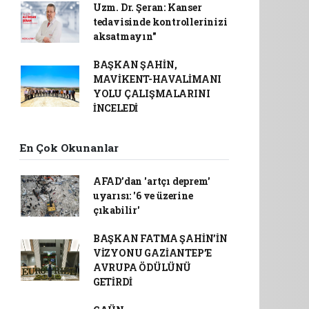
Uzm. Dr. Şeran: Kanser
tedavisinde kontrollerinizi
aksatmayın"
BAŞKAN ŞAHİN,
MAVİKENT-HAVALİMANI
YOLU ÇALIŞMALARINI
İNCELEDİ
En Çok Okunanlar
AFAD’dan 'artçı deprem'
uyarısı: '6 ve üzerine
çıkabilir'
BAŞKAN FATMA ŞAHİN’İN
VİZYONU GAZİANTEP’E
AVRUPA ÖDÜLÜNÜ
GETİRDİ