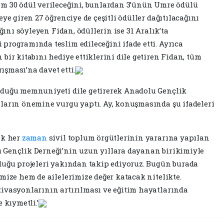
am 30 ödül verileceğini, bunlardan 3’ünün Umre ödülü
ye giren 27 öğrenciye de çeşitli ödüller dağıtılacağını
ağını söyleyen Fidan, ödüllerin ise 31 Aralık’ta
programında teslim edileceğini ifade etti. Ayrıca
bir kitabını hediye ettiklerini dile getiren Fidan, tüm
rışması’na davet etti.
yduğu memnuniyeti dile getirerek Anadolu Gençlik
ların önemine vurgu yaptı. Ay, konuşmasında şu ifadeleri
ak her
zaman
sivil toplum örgütlerinin yararına yapılan
 Gençlik Derneği’nin uzun yıllara dayanan birikimiyle
duğu projeleri yakından takip ediyoruz. Bugün burada
mize hem de ailelerimize değer katacak nitelikte.
ivasyonlarının artırılması ve eğitim hayatlarında
 kıymetli.’