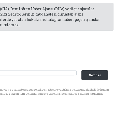
 (İHA), Demirören Haber Ajansı (DHA) ve diğer ajanslar
emizin editörlerinin müdahalesi olmadan ajans
lerde yer alan hukuki muhataplar haberi geçen ajanslar
tutulamaz...
Gönder
unuyor ve gaziantepgapgazetesi.com sitesine yaptığınız yorumunuzla ilgili doğrudan
sunuz. Yazılan tüm yorumlardan site yönetimi hiçbir şekilde sorumlu tutulamaz.