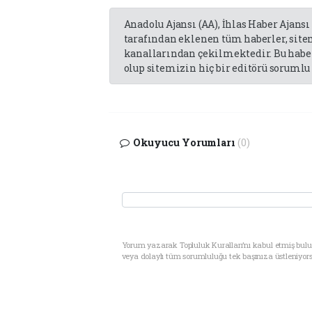
Anadolu Ajansı (AA), İhlas Haber Ajansı
tarafından eklenen tüm haberler, sit
kanallarından çekilmektedir. Bu haber
olup sitemizin hiç bir editörü sorumlu 
Okuyucu Yorumları
(0)
Yorum yazarak Topluluk Kuralları’nı kabul etmiş bul
veya dolaylı tüm sorumluluğu tek başınıza üstleniyor