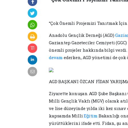
“Çok Önemli Projemizi Tanıtmak İçin
Anadolu Gençlik Derneği (AGD)
Gazia
Gaziantep Gazeteciler Cemiyeti (GGC)
önemli projeler hakkında bilgi verdi
devam
ederken, AGD yönetimi de çok ö
AGD BAŞKANI ÖZCAN FİDAN YARIŞMA İ
Ziyarette konuşan AGD Şube Başkanı 
Milli Gençlik Vakfı (MGV) olarak atıld
ve lise düzeyinde yılda iki kez sınav
kapsamda Milli
Eğitim
Bakanlığı ona
yürüttüklerini ifade etti. Fidan, şu