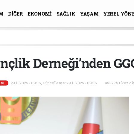
M
DİĞER
EKONOMİ
SAĞLIK
YAŞAM
YEREL YÖN
R-SANAT
nçlik Derneği’nden GGC
29.11.2025 - 09:36, Güncelleme: 29.11.2025 - 09:36
3275+ kez ok
EM