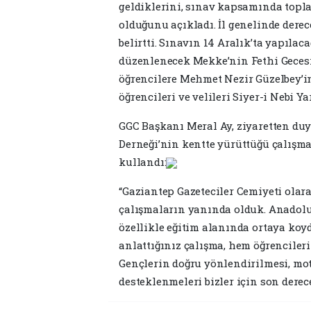
geldiklerini, sınav kapsamında topl
olduğunu açıkladı. İl genelinde derece
belirtti. Sınavın 14 Aralık’ta yapılac
düzenlenecek Mekke’nin Fethi Gecesi 
öğrencilere Mehmet Nezir Güzelbey’in 
öğrencileri ve velileri Siyer-i Nebi Ya
GGC Başkanı Meral Ay, ziyaretten du
Derneği’nin kentte yürüttüğü çalışma
kullandı:
“Gaziantep Gazeteciler Cemiyeti olar
çalışmaların yanında olduk. Anadolu
özellikle eğitim alanında ortaya koy
anlattığınız çalışma, hem öğrencileri
Gençlerin doğru yönlendirilmesi, mot
desteklenmeleri bizler için son derece