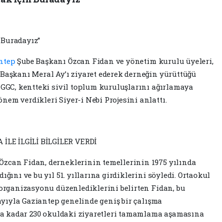
 Buradayız”
ntep
Şube Başkanı Özcan Fidan ve yönetim kurulu üyeleri,
 Başkanı Meral Ay’ı ziyaret ederek derneğin yürüttüğü
. GGC, kentteki sivil toplum kuruluşlarını ağırlamaya
nem verdikleri Siyer-i Nebi Projesini anlattı.
LE İLGİLİ BİLGİLER VERDİ
Özcan Fidan, derneklerinin temellerinin 1975 yılında
ığını ve bu yıl 51. yıllarına girdiklerini söyledi. Ortaokul
 organizasyonu düzenlediklerini belirten Fidan, bu
yıyla Gaziantep genelinde geniş bir çalışma
 ana kadar 230 okuldaki ziyaretleri tamamlama aşamasına