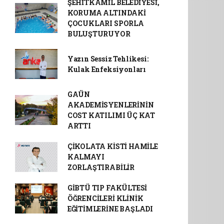
ŞEHİTKAMİL BELEDİYESİ,
KORUMA ALTINDAKİ
ÇOCUKLARI SPORLA
BULUŞTURUYOR
Yazın Sessiz Tehlikesi:
Kulak Enfeksiyonları
GAÜN
AKADEMİSYENLERİNİN
COST KATILIMI ÜÇ KAT
ARTTI
ÇİKOLATA KİSTİ HAMİLE
KALMAYI
ZORLAŞTIRABİLİR
GİBTÜ TIP FAKÜLTESİ
ÖĞRENCİLERİ KLİNİK
EĞİTİMLERİNE BAŞLADI