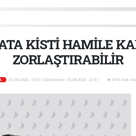
ATA KİSTİ HAMİLE K
ZORLAŞTIRABİLİR
03.08.2026 - 10:57, Güncelleme: 03.08.2026 - 10:57
3746 kez ok
K