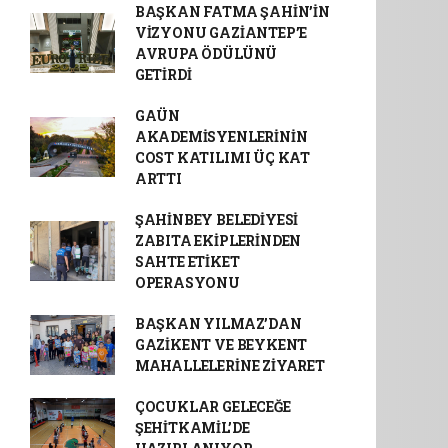
BAŞKAN FATMA ŞAHİN’İN
VİZYONU GAZİANTEP’E
AVRUPA ÖDÜLÜNÜ
GETİRDİ
GAÜN
AKADEMİSYENLERİNİN
COST KATILIMI ÜÇ KAT
ARTTI
ŞAHİNBEY BELEDİYESİ
ZABITA EKİPLERİNDEN
SAHTE ETİKET
OPERASYONU
BAŞKAN YILMAZ’DAN
GAZİKENT VE BEYKENT
MAHALLELERİNE ZİYARET
ÇOCUKLAR GELECEĞE
ŞEHİTKAMİL’DE