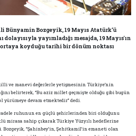
ili Bünyamin Bozgeyik, 19 Mayıs Atatürk’ü
ı dolayısıyla yayımladığı mesajda, 19 Mayıs'ın
i ortaya koyduğu tarihi bir dönüm noktası
lli ve manevi değerlerle yetişmesinin Türkiye’nin
ını belirterek, “Bu aziz millet geçmişte olduğu gibi bugün
ol yürümeye devam etmektedir” dedi.
cadele ruhunun en güçlü şehirlerinden biri olduğunu
klü mirasa sahip çıkarak Türkiye Yüzyılı hedeflerine
. Bozgeyik, “Şahinbey’in, Şehitkamil’in emaneti olan