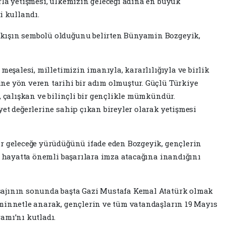
rla yetişmesi, ülkemizin geleceği adına en büyük
i kullandı.
kışın sembolü olduğunu belirten Bünyamin Bozgeyik,
meşalesi, milletimizin imanıyla, kararlılığıyla ve birlik
ne yön veren tarihi bir adım olmuştur. Güçlü Türkiye
, çalışkan ve bilinçli bir gençlikle mümkündür.
et değerlerine sahip çıkan bireyler olarak yetişmesi
r geleceğe yürüdüğünü ifade eden Bozgeyik, gençlerin
al hayatta önemli başarılara imza atacağına inandığını
sajının sonunda başta Gazi Mustafa Kemal Atatürk olmak
minnetle anarak, gençlerin ve tüm vatandaşların 19 Mayıs
amı’nı kutladı.