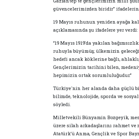
Gaziantep'te gençlerimizin milli şuu
güvencelerimizden biridir” ifadelerin
19 Mayıs ruhunun yeniden ayağa kal
açıklamasında şu ifadelere yer verdi:
“19 Mayıs 1919’da yakılan bağımsızlık 
ruhuyla büyümüş; ülkemizin geleceği
hedefi ancak köklerine bağlı, ahlaklı
Gençlerimizin tarihini bilen, medeniy
hepimizin ortak sorumluluğudur.”
Türkiye'nin her alanda daha güçlü bi
bilimde, teknolojide, sporda ve sosy
söyledi.
Milletvekili Bünyamin Bozgeyik, me
üzere silah arkadaşlarını rahmet ve 
Atatürk’ü Anma, Gençlik ve Spor Bayr