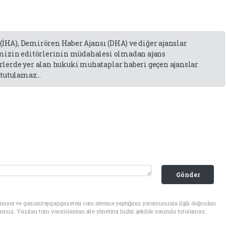
 (İHA), Demirören Haber Ajansı (DHA) ve diğer ajanslar
emizin editörlerinin müdahalesi olmadan ajans
lerde yer alan hukuki muhataplar haberi geçen ajanslar
tutulamaz...
Gönder
unuyor ve gaziantepgapgazetesi.com sitesine yaptığınız yorumunuzla ilgili doğrudan
sunuz. Yazılan tüm yorumlardan site yönetimi hiçbir şekilde sorumlu tutulamaz.