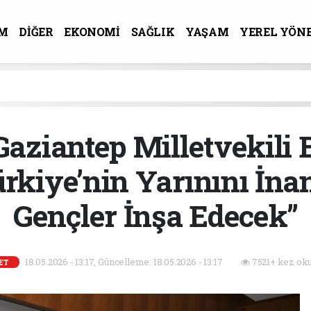
M
DİĞER
EKONOMİ
SAĞLIK
YAŞAM
YEREL YÖN
R-SANAT
Gaziantep Milletvekil
rkiye’nin Yarınını İnanç
Gençler İnşa Edecek”
18.05.2026 - 13:17, Güncelleme: 18.05.2026 - 13:17
7521+ kez ok
ET