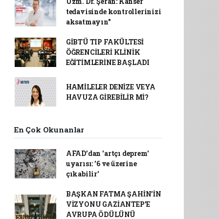
Uzm. Dr. Şeran: Kanser
tedavisinde kontrollerinizi
aksatmayın"
GİBTÜ TIP FAKÜLTESİ
ÖĞRENCİLERİ KLİNİK
EĞİTİMLERİNE BAŞLADI
HAMİLELER DENİZE VEYA
HAVUZA GİREBİLİR Mİ?
En Çok Okunanlar
AFAD’dan 'artçı deprem'
uyarısı: '6 ve üzerine
çıkabilir'
BAŞKAN FATMA ŞAHİN’İN
VİZYONU GAZİANTEP’E
AVRUPA ÖDÜLÜNÜ