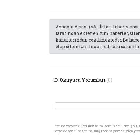
Anadolu Ajansı (AA), İhlas Haber Ajansı
tarafından eklenen tüm haberler, sit
kanallarından çekilmektedir. Bu haber
olup sitemizin hiç bir editörü sorumlu 
Okuyucu Yorumları
(0)
Yorum yazarak Topluluk Kuralları’nı kabul etmiş bul
veya dolaylı tüm sorumluluğu tek başınıza üstleniyor