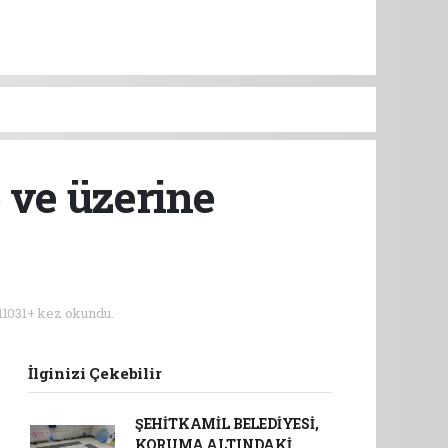
6 ve üzerine
11031+ kez okundu.
İlginizi Çekebilir
ŞEHİTKAMİL BELEDİYESİ,
KORUMA ALTINDAKİ