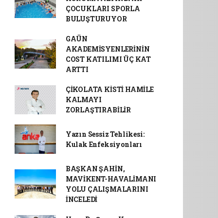
ÇOCUKLARI SPORLA
BULUŞTURUYOR
GAÜN
AKADEMİSYENLERİNİN
COST KATILIMI ÜÇ KAT
ARTTI
ÇİKOLATA KİSTİ HAMİLE
KALMAYI
ZORLAŞTIRABİLİR
Yazın Sessiz Tehlikesi:
Kulak Enfeksiyonları
BAŞKAN ŞAHİN,
MAVİKENT-HAVALİMANI
YOLU ÇALIŞMALARINI
İNCELEDİ