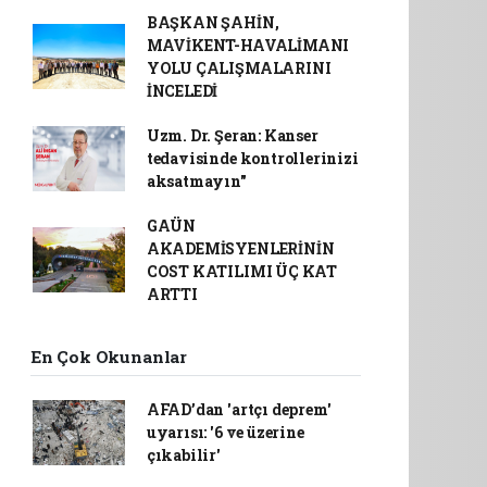
BAŞKAN ŞAHİN,
MAVİKENT-HAVALİMANI
YOLU ÇALIŞMALARINI
İNCELEDİ
Uzm. Dr. Şeran: Kanser
tedavisinde kontrollerinizi
aksatmayın"
GAÜN
AKADEMİSYENLERİNİN
COST KATILIMI ÜÇ KAT
ARTTI
En Çok Okunanlar
AFAD’dan 'artçı deprem'
uyarısı: '6 ve üzerine
çıkabilir'