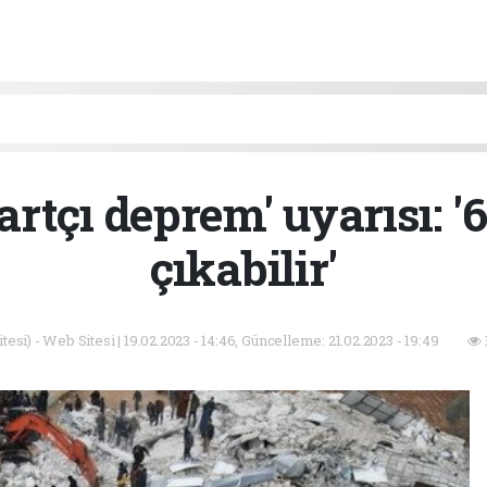
rtçı deprem' uyarısı: '
çıkabilir'
esi) - Web Sitesi | 19.02.2023 - 14:46, Güncelleme: 21.02.2023 - 19:49