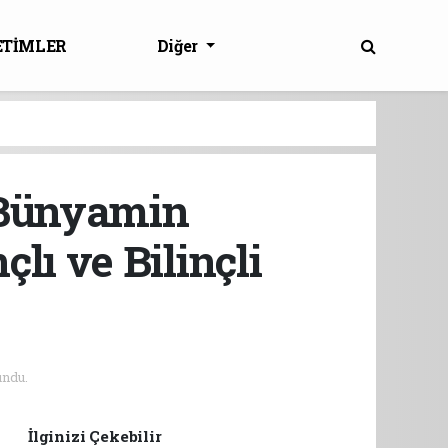
ETİMLER
Diğer
i Bünyamin
lı ve Bilinçli
undu.
İlginizi Çekebilir