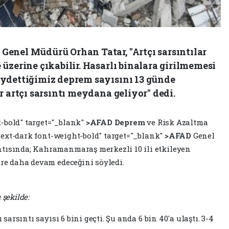
enel Müdürü Orhan Tatar, "Artçı sarsıntılar
üzerine çıkabilir. Hasarlı binalara girilmemesi
ydettiğimiz deprem sayısını 13 günde
r artçı sarsıntı meydana geliyor" dedi.
t-bold" target="_blank"
>AFAD
Deprem
ve Risk Azaltma
"text-dark font-weight-bold" target="_blank"
>AFAD
Genel
ntısında; Kahramanmaraş merkezli 10 ili etkileyen
üre daha devam edeceğini söyledi.
 şekilde:
 sarsıntı sayısı 6 bini geçti. Şu anda 6 bin 40'a ulaştı. 3-4