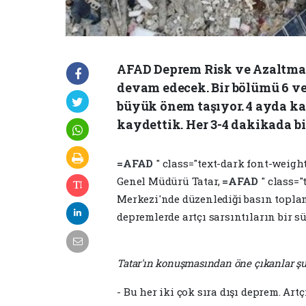
AFAD Deprem Risk ve Azaltma G
devam edecek. Bir bölümü 6 ve 
büyük önem taşıyor. 4 ayda ka
kaydettik. Her 3-4 dakikada bi
=AFAD
" class="text-dark font-weigh
Genel Müdürü Tatar,
=AFAD
" class=
Merkezi'nde düzenlediği basın topla
depremlerde artçı sarsıntıların bir s
Tatar'ın konuşmasından öne çıkanlar şu
- Bu her iki çok sıra dışı deprem. Artçı