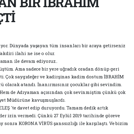
AN BİR İBRAHİM
ÇTİ
ıyor. Dünyada yaşayan tüm insanları bir araya getirseniz
akdiri ilahi ne ise o olur.
yaman ile devam ediyoruz..
üştüm. Ama sadece bir yere uğradık oradan dönüp geri
çti. Çok saygıdeğer ve kadirşinas kadim dostum İBRAHİM
olarak atandı. İnanırmısınız çocuklar gibi sevindim.
m. Hem de Adıyaman açısından çok sevinmiştim çünkü çok
mniyet Müdürüne kavuşmuşlardı.
ELEŞ 'te davet edip duruyordu. Tamam dedik artık
der izin vermedi. Çünkü 27 Eylül 2019 tarihinde göreve
 sonra KORONA VİRÜS şanssızlığı ile karşılaştı. Ve bizim