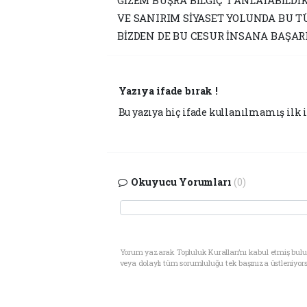
VE SANIRIM SİYASET YOLUNDA BU T
BİZDEN DE BU CESUR İNSANA BAŞAR
Yazıya ifade bırak !
Bu yazıya hiç ifade kullanılmamış ilk i
Okuyucu Yorumları
(0)
Yorum yazarak Topluluk Kuralları’nı kabul etmiş bul
veya dolaylı tüm sorumluluğu tek başınıza üstleniyor