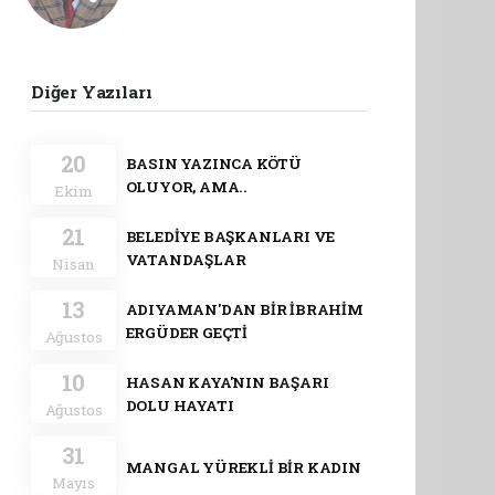
Diğer Yazıları
20
BASIN YAZINCA KÖTÜ
OLUYOR, AMA..
Ekim
21
BELEDİYE BAŞKANLARI VE
VATANDAŞLAR
Nisan
13
ADIYAMAN'DAN BİR İBRAHİM
ERGÜDER GEÇTİ
Ağustos
10
HASAN KAYA'NIN BAŞARI
DOLU HAYATI
Ağustos
31
MANGAL YÜREKLİ BİR KADIN
Mayıs