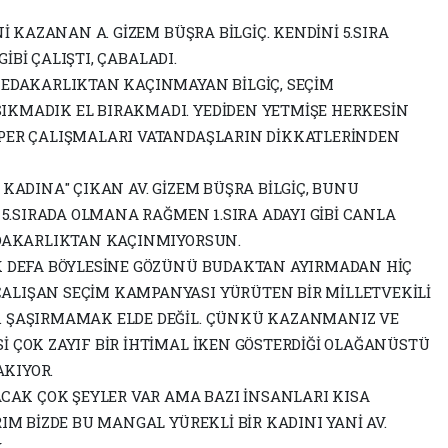
Nİ KAZANAN A. GİZEM BÜŞRA BİLGİÇ. KENDİNİ 5.SIRA
GİBİ ÇALIŞTI, ÇABALADI.
FEDAKARLIKTAN KAÇINMAYAN BİLGİÇ, SEÇİM
IKMADIK EL BIRAKMADI. YEDİDEN YETMİŞE HERKESİN
ÜPER ÇALIŞMALARI VATANDAŞLARIN DİKKATLERİNDEN
 KADINA" ÇIKAN AV. GİZEM BÜŞRA BİLGİÇ, BUNU
. 5.SIRADA OLMANA RAĞMEN 1.SIRA ADAYI GİBİ CANLA
EDAKARLIKTAN KAÇINMIYORSUN.
LK DEFA BÖYLESİNE GÖZÜNÜ BUDAKTAN AYIRMADAN HİÇ
ALIŞAN SEÇİM KAMPANYASI YÜRÜTEN BİR MİLLETVEKİLİ
. ŞAŞIRMAMAK ELDE DEĞİL. ÇÜNKÜ KAZANMANIZ VE
İ ÇOK ZAYIF BİR İHTİMAL İKEN GÖSTERDİĞİ OLAĞANÜSTÜ
AKIYOR.
ACAK ÇOK ŞEYLER VAR AMA BAZI İNSANLARI KISA
RIM BİZDE BU MANGAL YÜREKLİ BİR KADINI YANİ AV.
K.