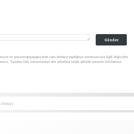
Gönder
unuyor ve gaziantepgapgazetesi.com sitesine yaptığınız yorumunuzla ilgili doğrudan
sunuz. Yazılan tüm yorumlardan site yönetimi hiçbir şekilde sorumlu tutulamaz.
ı Detayı