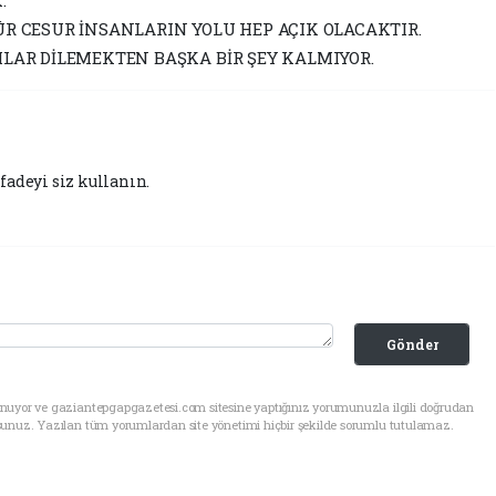
ÜR CESUR İNSANLARIN YOLU HEP AÇIK OLACAKTIR.
ILAR DİLEMEKTEN BAŞKA BİR ŞEY KALMIYOR.
fadeyi siz kullanın.
Gönder
unuyor ve gaziantepgapgazetesi.com sitesine yaptığınız yorumunuzla ilgili doğrudan
sunuz. Yazılan tüm yorumlardan site yönetimi hiçbir şekilde sorumlu tutulamaz.