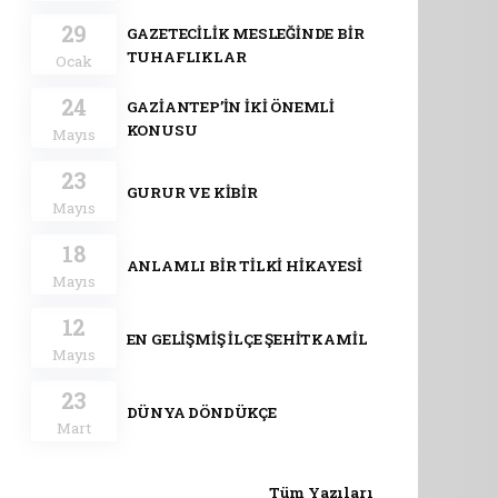
29
GAZETECİLİK MESLEĞİNDE BİR
TUHAFLIKLAR
Ocak
24
GAZİANTEP’İN İKİ ÖNEMLİ
KONUSU
Mayıs
23
GURUR VE KİBİR
Mayıs
18
ANLAMLI BİR TİLKİ HİKAYESİ
Mayıs
12
EN GELİŞMİŞ İLÇE ŞEHİTKAMİL
Mayıs
23
DÜNYA DÖNDÜKÇE
Mart
Tüm Yazıları