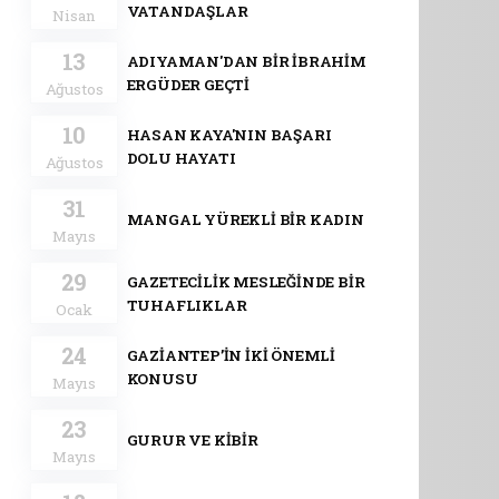
VATANDAŞLAR
Nisan
13
ADIYAMAN'DAN BİR İBRAHİM
ERGÜDER GEÇTİ
Ağustos
10
HASAN KAYA'NIN BAŞARI
DOLU HAYATI
Ağustos
31
MANGAL YÜREKLİ BİR KADIN
Mayıs
29
GAZETECİLİK MESLEĞİNDE BİR
TUHAFLIKLAR
Ocak
24
GAZİANTEP’İN İKİ ÖNEMLİ
KONUSU
Mayıs
23
GURUR VE KİBİR
Mayıs