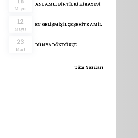
18
ANLAMLI BİR TİLKİ HİKAYESİ
Mayıs
12
EN GELİŞMİŞ İLÇE ŞEHİTKAMİL
Mayıs
23
DÜNYA DÖNDÜKÇE
Mart
Tüm Yazıları