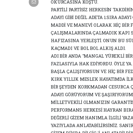
OKURCASINA KOŞTU.
PARTİLİ PARTİSİZ HERKESİN TAKDİRİ
ADAYI GİBİ DEĞİL ADETA 1.SIRA ADAYI 
MADDİ VE MANEVİ OLARAK HİÇ BİR 
ÇALIŞMALARINDA ÇALMADIK KAPI S
HAFIZASINA YERLEŞTİ. ONUN BU S
KAÇMADI VE BOL BOL ALKIŞ ALDI.
ADI BİR ANDA "MANGAL YÜREKLİ BİR
FAZLASIYLA HAK EDİYORDU. ÖYLE YA
BAŞLA ÇALIŞIYORSUN VE HİÇ BİR F
KIRK YILLIK MESLEK HAYATIMDA İ
BİR ŞEYDEN KORKMADAN CESURCA Ç
ADAYI GÖRÜYORUM VE ŞAŞIRIYORUM
MİLLETVEKİLİ OLMANIZIN GARANTİS
PERFORMANS HERKESİ HAYRAN BIR
DEĞERLİ GİZEM HANIMLA İLGİLİ YAZ
YAZIYLADA ANLATABİLİRSİNİZ. SANI
GİZEM BÜŞRA BİLGİÇ 'İ ANLATABİLDİ