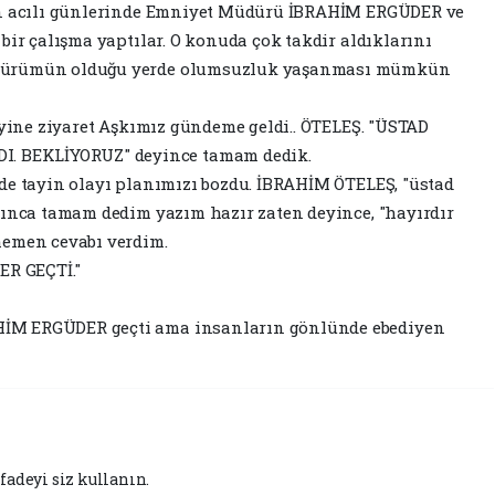
nin acılı günlerinde Emniyet Müdürü İBRAHİM ERGÜDER ve
bir çalışma yaptılar. O konuda çok takdir aldıklarını
üdürümün olduğu yerde olumsuzluk yaşanması mümkün
 yine ziyaret Aşkımız gündeme geldi.. ÖTELEŞ. "ÜSTAD
 BEKLİYORUZ" deyince tamam dedik.
de tayin olayı planımızı bozdu. İBRAHİM ÖTELEŞ, "üstad
tınca tamam dedim yazım hazır zaten deyince, "hayırdır
hemen cevabı verdim.
R GEÇTİ."
İM ERGÜDER geçti ama insanların gönlünde ebediyen
fadeyi siz kullanın.