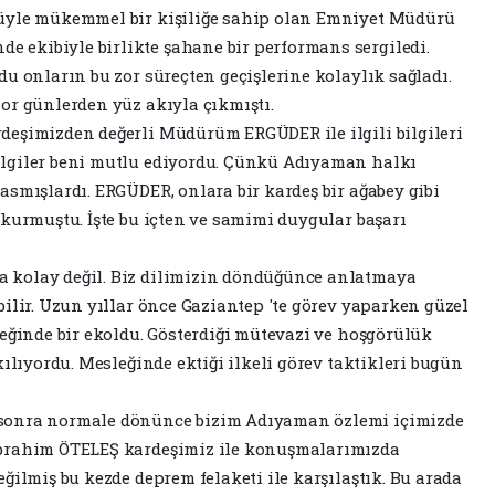
üyle mükemmel bir kişiliğe sahip olan Emniyet Müdürü
ekibiyle birlikte şahane bir performans sergiledi.
u onların bu zor süreçten geçişlerine kolaylık sağladı.
or günlerden yüz akıyla çıkmıştı.
deşimizden değerli Müdürüm ERGÜDER ile ilgili bilgileri
lgiler beni mutlu ediyordu. Çünkü Adıyaman halkı
asmışlardı. ERGÜDER, onlara bir kardeş bir ağabey gibi
 kurmuştu. İşte bu içten ve samimi duygular başarı
 kolay değil. Biz dilimizin döndüğünce anlatmaya
ilir. Uzun yıllar önce Gaziantep 'te görev yaparken güzel
leğinde bir ekoldu. Gösterdiği mütevazi ve hoşgörülük
kılıyordu. Mesleğinde ektiği ilkeli görev taktikleri bugün
sonra normale dönünce bizim Adıyaman özlemi içimizde
İbrahim ÖTELEŞ kardeşimiz ile konuşmalarımızda
ğilmiş bu kezde deprem felaketi ile karşılaştık. Bu arada