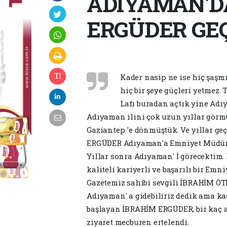
ADIYAMAN'D
ERGÜDER GE
Kader nasip ne ise hiç şaşm
hiç bir şeye güçleri yetmez. T
Lafı buradan açtık yine Adı
Adıyaman ilini çok uzun yıllar görm
Gaziantep 'e dönmüştük. Ve yıllar ge
ERGÜDER Adıyaman'a Emniyet Müdürü 
Yıllar sonra Adıyaman' İ görecekti
kaliteli kariyerli ve başarılı bir E
Gazetemiz sahibi sevgili İBRAHİM ÖT
Adıyaman' a gidebiliriz dedik ama ka
başlayan İBRAHİM ERGÜDER, bir kaç ay
ziyaret mecburen ertelendi.