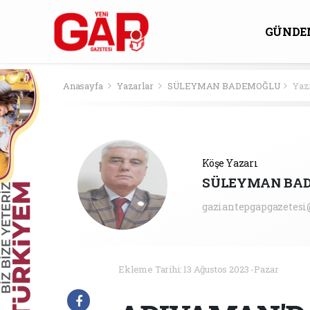
GÜNDE
KÜLTÜ
Anasayfa
Yazarlar
SÜLEYMAN BADEMOĞLU
Yaz
Köşe Yazarı
SÜLEYMAN BA
gaziantepgapgazetes
Ekleme Tarihi: 13 Ağustos 2023 -Pazar