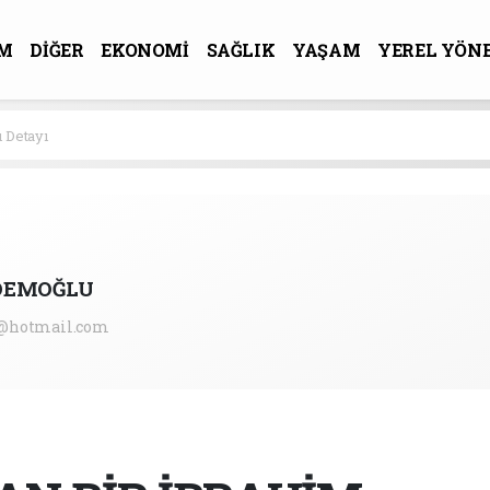
M
DİĞER
EKONOMİ
SAĞLIK
YAŞAM
YEREL YÖN
R-SANAT
ı Detayı
DEMOĞLU
i@hotmail.com