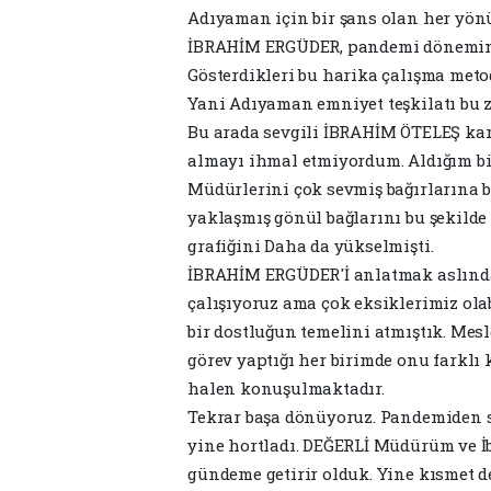
Adıyaman için bir şans olan her yön
İBRAHİM ERGÜDER, pandemi döneminde 
Gösterdikleri bu harika çalışma metod
Yani Adıyaman emniyet teşkilatı bu z
Bu arada sevgili İBRAHİM ÖTELEŞ kar
almayı ihmal etmiyordum. Aldığım bi
Müdürlerini çok sevmiş bağırlarına b
yaklaşmış gönül bağlarını bu şekilde
grafiğini Daha da yükselmişti.
İBRAHİM ERGÜDER'İ anlatmak aslında
çalışıyoruz ama çok eksiklerimiz olab
bir dostluğun temelini atmıştık. Mes
görev yaptığı her birimde onu farklı 
halen konuşulmaktadır.
Tekrar başa dönüyoruz. Pandemiden 
yine hortladı. DEĞERLİ Müdürüm ve 
gündeme getirir olduk. Yine kısmet de