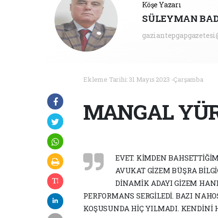
Köşe Yazarı
SÜLEYMAN BA
gaziantepgapgazetes
Ekleme Tarihi: 31 Mayıs 2023 -Çarşamba
MANGAL YÜR
EVET. KİMDEN BAHSETTİĞİ
AVUKAT GİZEM BÜŞRA BİLGİÇ
DİNAMİK ADAYI GİZEM HAN
PERFORMANS SERGİLEDİ. BAZI NAH
KOŞUSUNDA HİÇ YILMADI. KENDİNİ 