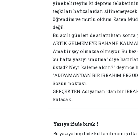
yine belirteyim ki deprem felaketi
teşkilatı hafızalardan silinemeyecek 
öğrendim ve mutlu oldum. Zaten M
değil.
Bu acılı günleri de atlattıktan sonra
ARTIK GELMEMEYE BAHANE KALMADI.
Ama bir şey olmazsa olmuyor. Bu kez 
bu hafta yazıyı unutma" diye hatırla
üstad? Neyi kaleme aldın?" deyince 
"ADIYAMAN'DAN BİR İBRAHİM ERGÜDE
Sözün noktası..
GERÇEKTEN Adıyaman 'dan bir İBRAH
kalacak..
Yazıya ifade bırak !
Bu yazıya hiç ifade kullanılmamış ilk i