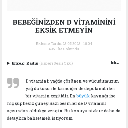
BEBEĞİNİZDEN D VİTAMİNİNİ
EKSİK ETMEYİN
Ekleme Tarihi: 23.05.2023 - 16:04
495+ kez okundu.
Erkek
|
Kadın
(Haberi Sesli Oku)
D vitamini; yağda çözünen ve vücudumuzun
yağ dokusu ile karaciğer de depolanabilen
bir vitamin çeşitidir. En
büyük
kaynağı ise
hiç şüphesiz güneş! Bazı besinler de D vitamini
açısından oldukça zengin. Bu konuyu sizlere daha da
detaylıca bahsetmek istiyorum.