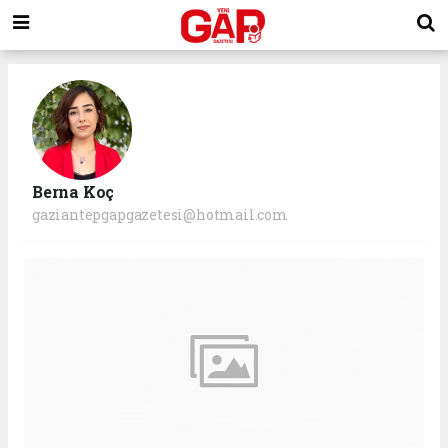
Berna Koç
gaziantepgapgazetesi@hotmail.com