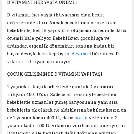
D VİTAMİNİ HER YAŞTA ÖNEMLİ
D vitamini her yaşta ihtiyacımız olan besin
değerlerinden biri. Ancak çocuklarda ve özellikle
bebeklerde, kemik yapısının oluşması sürecinde daha
önemli hale geliyor. Bebeklikten çocukluğa ve
ardından ergenlik döneminin sonuna kadar, bir
başka deyişle kemik gelişimi
devam
ettiği sürece D
vitamini ihtiyacı da sürüyor.
ÇOCUK GELİŞİMİNDE D VİTAMİNİ YAPI TAŞI
1 yaşından küçük bebeklerde günlük D vitamini
ihtiyacı 400 IU’dur. Sadece anne sütüyle beslenen
bebeklerde uzmanlar güneş banyosunun yanı sıra
bebeklerin ek olarak ne aldıklarına bakılmaksızın en
az 1 yaşına kadar 400 IU, daha
sonra
ve tercihen 3
yaşına kadar 600 IU vitamini verilmesini öneriyorlar.
D vitamini süte katılarak değil doğrudan ağızdan