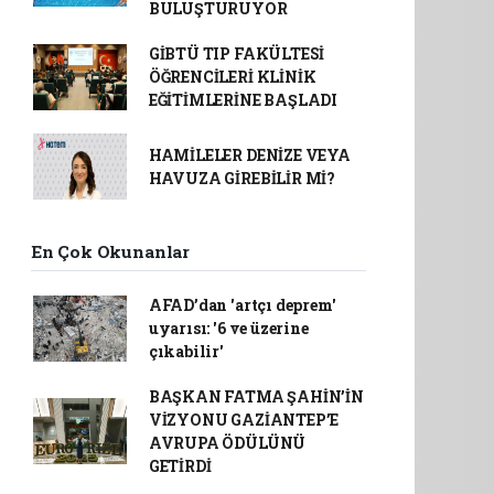
BULUŞTURUYOR
GİBTÜ TIP FAKÜLTESİ
ÖĞRENCİLERİ KLİNİK
EĞİTİMLERİNE BAŞLADI
HAMİLELER DENİZE VEYA
HAVUZA GİREBİLİR Mİ?
En Çok Okunanlar
AFAD’dan 'artçı deprem'
uyarısı: '6 ve üzerine
çıkabilir'
BAŞKAN FATMA ŞAHİN’İN
VİZYONU GAZİANTEP’E
AVRUPA ÖDÜLÜNÜ
GETİRDİ