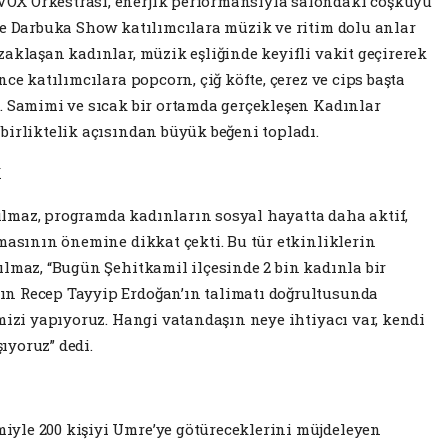
OX Orkestrası, enerjik performansıyla salondaki coşkuyu
ve Darbuka Show katılımcılara müzik ve ritim dolu anlar
zaklaşan kadınlar, müzik eşliğinde keyifli vakit geçirerek
ce katılımcılara popcorn, çiğ köfte, çerez ve cips başta
. Samimi ve sıcak bir ortamda gerçekleşen Kadınlar
birliktelik açısından büyük beğeni topladı.
K
lmaz, programda kadınların sosyal hayatta daha aktif,
lmasının önemine dikkat çekti. Bu tür etkinliklerin
ılmaz, “Bugün Şehitkamil ilçesinde 2 bin kadınla bir
n Recep Tayyip Erdoğan’ın talimatı doğrultusunda
mizi yapıyoruz. Hangi vatandaşın neye ihtiyacı var, kendi
ıyoruz” dedi.
yle 200 kişiyi Umre’ye götüreceklerini müjdeleyen