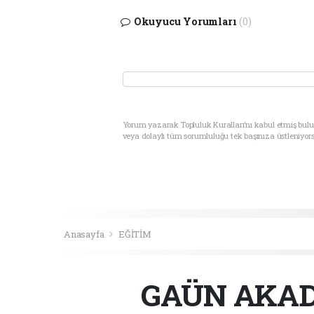
Okuyucu Yorumları
(0)
Yorum yazarak Topluluk Kuralları’nı kabul etmiş bul
veya dolaylı tüm sorumluluğu tek başınıza üstleniyor
Anasayfa
EĞİTİM
GAÜN AKAD