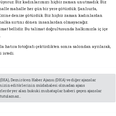
ürüyoruz. Biz kadınlarımızı hiçbir zaman unutmadık. Biz
alle mahalle her gün bir yere götürdük. Şanlıurfa,
rzine denize götürdük. Biz hiçbir zaman kadınlardan
halka sırtını dönen insanlardan olmayacağız.
at bellidir. Bu talimat doğrultusunda halkımızla iç içe
.
la hatıra fotoğrafı çektirdikten sonra salondan ayrılarak,
 istedi.
 (İHA), Demirören Haber Ajansı (DHA) ve diğer ajanslar
emizin editörlerinin müdahalesi olmadan ajans
lerde yer alan hukuki muhataplar haberi geçen ajanslar
tutulamaz...