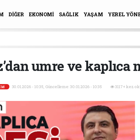
M
DİĞER
EKONOMİ
SAĞLIK
YAŞAM
YEREL YÖN
R-SANAT
’dan umre ve kaplıca 
30.01.2026 - 10:35, Güncelleme: 30.01.2026 - 10:35
3117+ kez ok
EM