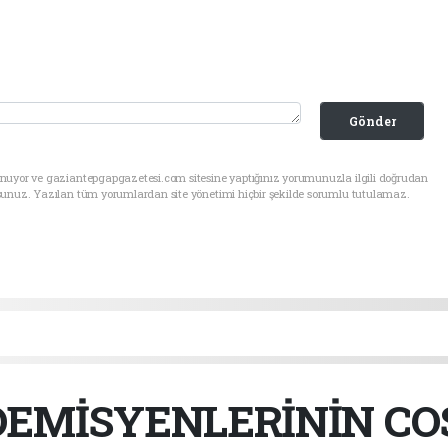
Gönder
unuyor ve gaziantepgapgazetesi.com sitesine yaptığınız yorumunuzla ilgili doğrudan
sunuz. Yazılan tüm yorumlardan site yönetimi hiçbir şekilde sorumlu tutulamaz.
EMİSYENLERİNİN COS