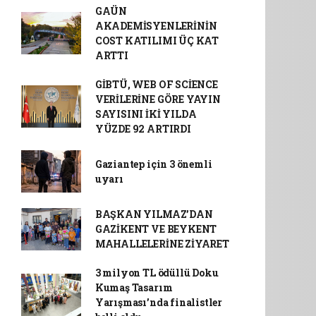
GAÜN
AKADEMİSYENLERİNİN
COST KATILIMI ÜÇ KAT
ARTTI
GİBTÜ, WEB OF SCİENCE
VERİLERİNE GÖRE YAYIN
SAYISINI İKİ YILDA
YÜZDE 92 ARTIRDI
Gaziantep için 3 önemli
uyarı
BAŞKAN YILMAZ’DAN
GAZİKENT VE BEYKENT
MAHALLELERİNE ZİYARET
3 milyon TL ödüllü Doku
Kumaş Tasarım
Yarışması’nda finalistler