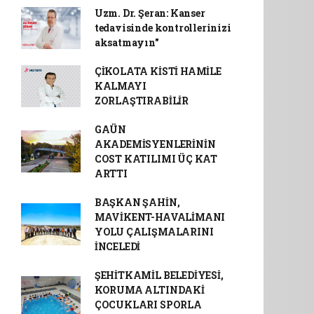
Uzm. Dr. Şeran: Kanser
tedavisinde kontrollerinizi
aksatmayın"
ÇİKOLATA KİSTİ HAMİLE
KALMAYI
ZORLAŞTIRABİLİR
GAÜN
AKADEMİSYENLERİNİN
COST KATILIMI ÜÇ KAT
ARTTI
BAŞKAN ŞAHİN,
MAVİKENT-HAVALİMANI
YOLU ÇALIŞMALARINI
İNCELEDİ
ŞEHİTKAMİL BELEDİYESİ,
KORUMA ALTINDAKİ
ÇOCUKLARI SPORLA