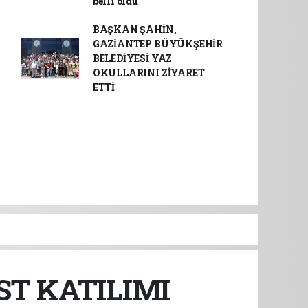
belli oldu
BAŞKAN ŞAHİN,
GAZİANTEP BÜYÜKŞEHİR
BELEDİYESİ YAZ
OKULLARINI ZİYARET
ETTİ
T KATILIMI