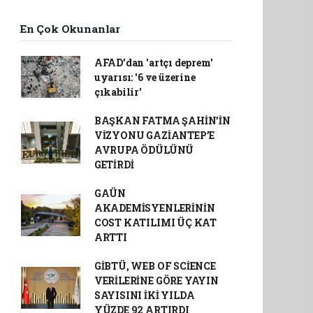
En Çok Okunanlar
AFAD’dan 'artçı deprem'
uyarısı: '6 ve üzerine
çıkabilir'
BAŞKAN FATMA ŞAHİN’İN
VİZYONU GAZİANTEP’E
AVRUPA ÖDÜLÜNÜ
GETİRDİ
GAÜN
AKADEMİSYENLERİNİN
COST KATILIMI ÜÇ KAT
ARTTI
GİBTÜ, WEB OF SCİENCE
VERİLERİNE GÖRE YAYIN
SAYISINI İKİ YILDA
YÜZDE 92 ARTIRDI