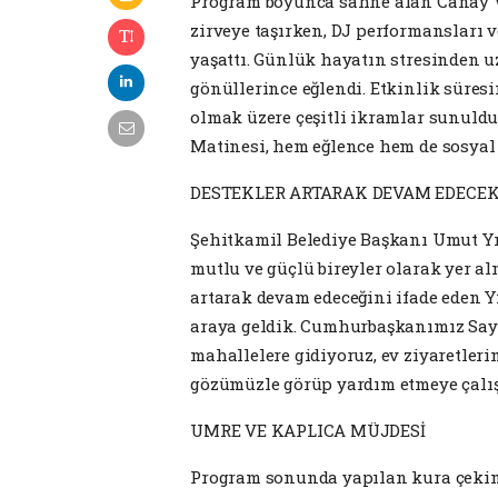
Program boyunca sahne alan Canay V
zirveye taşırken, DJ performansları 
yaşattı. Günlük hayatın stresinden u
gönüllerince eğlendi. Etkinlik süresin
olmak üzere çeşitli ikramlar sunuldu
Matinesi, hem eğlence hem de sosyal 
DESTEKLER ARTARAK DEVAM EDECE
Şehitkamil Belediye Başkanı Umut Yı
mutlu ve güçlü bireyler olarak yer a
artarak devam edeceğini ifade eden Y
araya geldik. Cumhurbaşkanımız Sayı
mahallelere gidiyoruz, ev ziyaretleri
gözümüzle görüp yardım etmeye çalış
UMRE VE KAPLICA MÜJDESİ
Program sonunda yapılan kura çekimi