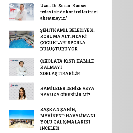
Uzm. Dr. Şeran: Kanser
tedavisinde kontrollerinizi
aksatmayın"
ŞEHİTKAMİL BELEDİYESİ,
KORUMA ALTINDAKİ
ÇOCUKLARI SPORLA
BULUŞTURUYOR
ÇİKOLATA KİSTİ HAMİLE
KALMAYI
ZORLAŞTIRABİLİR
HAMİLELER DENİZE VEYA
HAVUZA GİREBİLİR Mİ?
BAŞKAN ŞAHİN,
MAVİKENT-HAVALİMANI
YOLU ÇALIŞMALARINI
İNCELEDİ