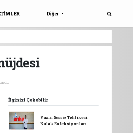
ETİMLER
Diğer
müjdesi
undu.
İlginizi Çekebilir
Yazın Sessiz Tehlikesi:
Kulak Enfeksiyonları