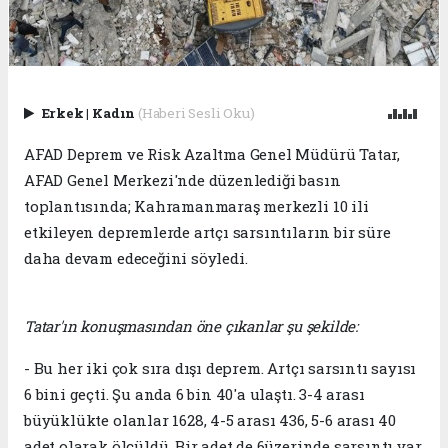
Erkek
|
Kadın
(Haberi Sesli Oku)
AFAD Deprem ve Risk Azaltma Genel Müdürü Tatar,
AFAD Genel Merkezi'nde düzenlediği basın
toplantısında; Kahramanmaraş merkezli 10 ili
etkileyen depremlerde artçı sarsıntıların bir süre
daha devam edeceğini söyledi.
Tatar'ın konuşmasından öne çıkanlar şu şekilde:
- Bu her iki çok sıra dışı deprem. Artçı sarsıntı sayısı
6 bini geçti. Şu anda 6 bin 40'a ulaştı. 3-4 arası
büyüklükte olanlar 1628, 4-5 arası 436, 5-6 arası 40
adet olarak ölçüldü. Bir adet de 6üzerinde sarsıntı var.