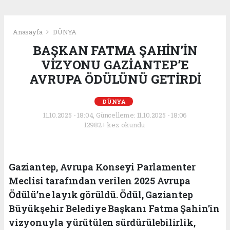
Anasayfa
DÜNYA
BAŞKAN FATMA ŞAHİN’İN
VİZYONU GAZİANTEP’E
AVRUPA ÖDÜLÜNÜ GETİRDİ
DÜNYA
11.10.2025 - 18:04, Güncelleme: 11.10.2025 - 18:06
12982+ kez okundu.
Gaziantep, Avrupa Konseyi Parlamenter
Meclisi tarafından verilen 2025 Avrupa
Ödülü’ne layık görüldü. Ödül, Gaziantep
Büyükşehir Belediye Başkanı Fatma Şahin’in
vizyonuyla yürütülen sürdürülebilirlik,