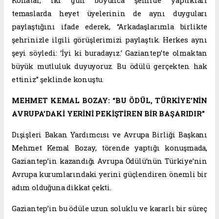
Konatar, iki gün boyunca şehirde yaptıkları
temaslarda heyet üyelerinin de aynı duyguları
paylaştığını ifade ederek, “Arkadaşlarımla birlikte
şehrinizle ilgili görüşlerimizi paylaştık. Herkes aynı
şeyi söyledi: ‘İyi ki buradayız.’ Gaziantep’te olmaktan
büyük mutluluk duyuyoruz. Bu ödülü gerçekten hak
ettiniz” şeklinde konuştu.
MEHMET KEMAL BOZAY: “BU ÖDÜL, TÜRKİYE’NİN
AVRUPA’DAKİ YERİNİ PEKİŞTİREN BİR BAŞARIDIR”
Dışişleri Bakan Yardımcısı ve Avrupa Birliği Başkanı
Mehmet Kemal Bozay, törende yaptığı konuşmada,
Gaziantep’in kazandığı Avrupa Ödülü’nün Türkiye’nin
Avrupa kurumlarındaki yerini güçlendiren önemli bir
adım olduğuna dikkat çekti.
Gaziantep’in bu ödüle uzun soluklu ve kararlı bir süreç