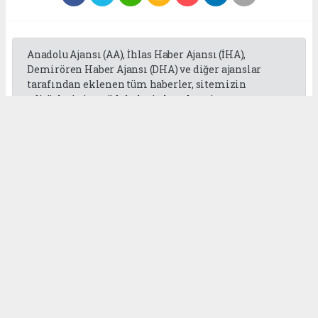
Anadolu Ajansı (AA), İhlas Haber Ajansı (İHA),
Demirören Haber Ajansı (DHA) ve diğer ajanslar
tarafından eklenen tüm haberler, sitemizin
editörlerinin müdahalesi olmadan ajans
kanallarından çekilmektedir. Bu haberlerde yer
alan hukuki muhataplar haberi geçen ajanslar olup
sitemizin hiç bir editörü sorumlu tutulamaz...
Okuyucu Yorumları
(0)
Gönder
Yorum yazarak Topluluk Kuralları’nı kabul etmiş bulunuyor ve
gaziantepgapgazetesi.com sitesine yaptığınız yorumunuzla ilgili doğrudan veya