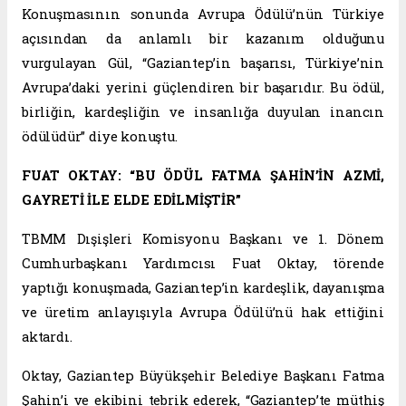
Konuşmasının sonunda Avrupa Ödülü’nün Türkiye
açısından da anlamlı bir kazanım olduğunu
vurgulayan Gül, “Gaziantep’in başarısı, Türkiye’nin
Avrupa’daki yerini güçlendiren bir başarıdır. Bu ödül,
birliğin, kardeşliğin ve insanlığa duyulan inancın
ödülüdür” diye konuştu.
FUAT OKTAY: “BU ÖDÜL FATMA ŞAHİN’İN AZMİ,
GAYRETİ İLE ELDE EDİLMİŞTİR”
TBMM Dışişleri Komisyonu Başkanı ve 1. Dönem
Cumhurbaşkanı Yardımcısı Fuat Oktay, törende
yaptığı konuşmada, Gaziantep’in kardeşlik, dayanışma
ve üretim anlayışıyla Avrupa Ödülü’nü hak ettiğini
aktardı.
Oktay, Gaziantep Büyükşehir Belediye Başkanı Fatma
Şahin’i ve ekibini tebrik ederek, “Gaziantep’te müthiş