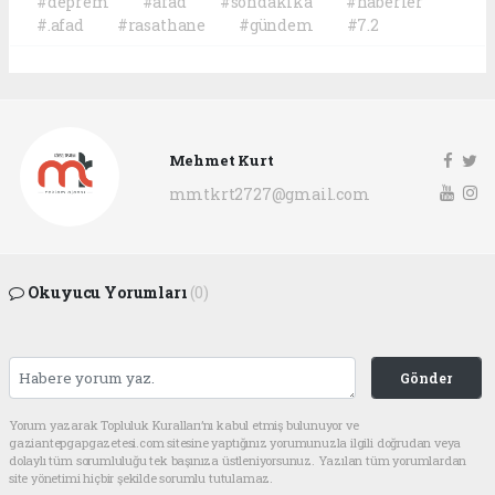
#deprem
#afad
#sondakika
#haberler
#.afad
#rasathane
#gündem
#7.2
Mehmet Kurt
mmtkrt2727@gmail.com
Okuyucu Yorumları
(0)
Gönder
Yorum yazarak Topluluk Kuralları’nı kabul etmiş bulunuyor ve
gaziantepgapgazetesi.com sitesine yaptığınız yorumunuzla ilgili doğrudan veya
dolaylı tüm sorumluluğu tek başınıza üstleniyorsunuz. Yazılan tüm yorumlardan
site yönetimi hiçbir şekilde sorumlu tutulamaz.