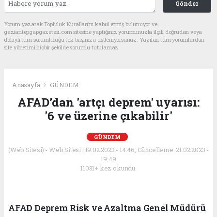
Gönder
Yorum yazarak Topluluk Kuralları’nı kabul etmiş bulunuyor ve
gaziantepgapgazetesi.com sitesine yaptığınız yorumunuzla ilgili doğrudan veya
dolaylı tüm sorumluluğu tek başınıza üstleniyorsunuz. Yazılan tüm yorumlardan
site yönetimi hiçbir şekilde sorumlu tutulamaz.
Anasayfa
GÜNDEM
AFAD’dan 'artçı deprem' uyarısı:
'6 ve üzerine çıkabilir'
GÜNDEM
(Web Sitesi) - Web Sitesi | 19.02.2023 - 14:46, Güncelleme: 21.02.2023 -
19:49
11031+ kez okundu.
AFAD Deprem Risk ve Azaltma Genel Müdürü