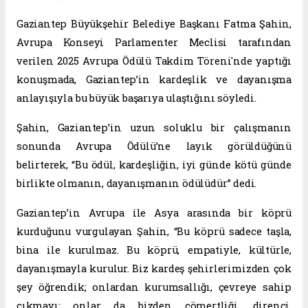
Gaziantep Büyükşehir Belediye Başkanı Fatma Şahin,
Avrupa Konseyi Parlamenter Meclisi tarafından
verilen 2025 Avrupa Ödülü Takdim Töreni'nde yaptığı
konuşmada, Gaziantep’in kardeşlik ve dayanışma
anlayışıyla bu büyük başarıya ulaştığını söyledi.
Şahin, Gaziantep’in uzun soluklu bir çalışmanın
sonunda Avrupa Ödülü’ne layık görüldüğünü
belirterek, “Bu ödül, kardeşliğin, iyi günde kötü günde
birlikte olmanın, dayanışmanın ödülüdür” dedi.
Gaziantep’in Avrupa ile Asya arasında bir köprü
kurduğunu vurgulayan Şahin, “Bu köprü sadece taşla,
bina ile kurulmaz. Bu köprü, empatiyle, kültürle,
dayanışmayla kurulur. Biz kardeş şehirlerimizden çok
şey öğrendik; onlardan kurumsallığı, çevreye sahip
çıkmayı; onlar da bizden cömertliği, direnci,