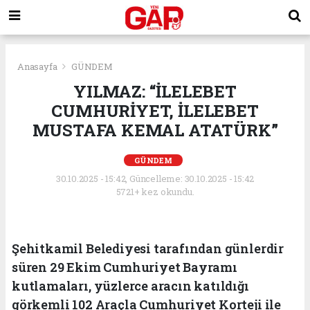
Anasayfa
GÜNDEM
YILMAZ: “İLELEBET
CUMHURİYET, İLELEBET
MUSTAFA KEMAL ATATÜRK”
GÜNDEM
30.10.2025 - 15:42, Güncelleme: 30.10.2025 - 15:42
5721+ kez okundu.
Şehitkamil Belediyesi tarafından günlerdir
süren 29 Ekim Cumhuriyet Bayramı
kutlamaları, yüzlerce aracın katıldığı
görkemli 102 Araçla Cumhuriyet Korteji ile