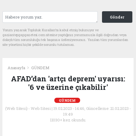
Gönder
Yorum yazarak Topluluk Kuralları’nı kabul etmiş bulunuyor ve
gaziantepgapgazetesi.com sitesine yaptığınız yorumunuzla ilgili doğrudan veya
dolaylı tüm sorumluluğu tek başınıza üstleniyorsunuz. Yazılan tüm yorumlardan
site yönetimi hiçbir şekilde sorumlu tutulamaz.
Anasayfa
GÜNDEM
AFAD’dan 'artçı deprem' uyarısı:
'6 ve üzerine çıkabilir'
GÜNDEM
(Web Sitesi) - Web Sitesi | 19.02.2023 - 14:46, Güncelleme: 21.02.2023 -
19:49
11030+ kez okundu.