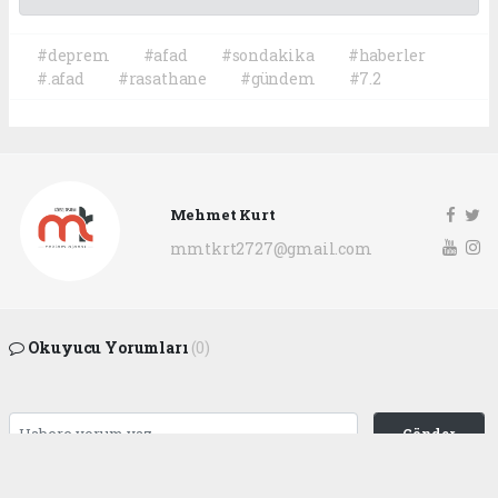
#deprem
#afad
#sondakika
#haberler
#.afad
#rasathane
#gündem
#7.2
Mehmet Kurt
mmtkrt2727@gmail.com
Okuyucu Yorumları
(0)
Gönder
Yorum yazarak Topluluk Kuralları’nı kabul etmiş bulunuyor ve