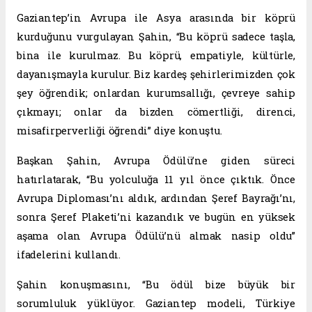
Gaziantep’in Avrupa ile Asya arasında bir köprü
kurduğunu vurgulayan Şahin, “Bu köprü sadece taşla,
bina ile kurulmaz. Bu köprü, empatiyle, kültürle,
dayanışmayla kurulur. Biz kardeş şehirlerimizden çok
şey öğrendik; onlardan kurumsallığı, çevreye sahip
çıkmayı; onlar da bizden cömertliği, direnci,
misafirperverliği öğrendi” diye konuştu.
Başkan Şahin, Avrupa Ödülü’ne giden süreci
hatırlatarak, “Bu yolculuğa 11 yıl önce çıktık. Önce
Avrupa Diploması’nı aldık, ardından Şeref Bayrağı’nı,
sonra Şeref Plaketi’ni kazandık ve bugün en yüksek
aşama olan Avrupa Ödülü’nü almak nasip oldu”
ifadelerini kullandı.
Şahin konuşmasını, “Bu ödül bize büyük bir
sorumluluk yüklüyor. Gaziantep modeli, Türkiye