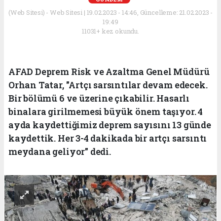
(Web Sitesi) - Web Sitesi | 19.02.2023 - 14:46, Güncelleme: 21.02.2023 -
19:49
11031+ kez okundu.
AFAD Deprem Risk ve Azaltma Genel Müdürü
Orhan Tatar, "Artçı sarsıntılar devam edecek.
Bir bölümü 6 ve üzerine çıkabilir. Hasarlı
binalara girilmemesi büyük önem taşıyor. 4
ayda kaydettiğimiz deprem sayısını 13 günde
kaydettik. Her 3-4 dakikada bir artçı sarsıntı
meydana geliyor" dedi.