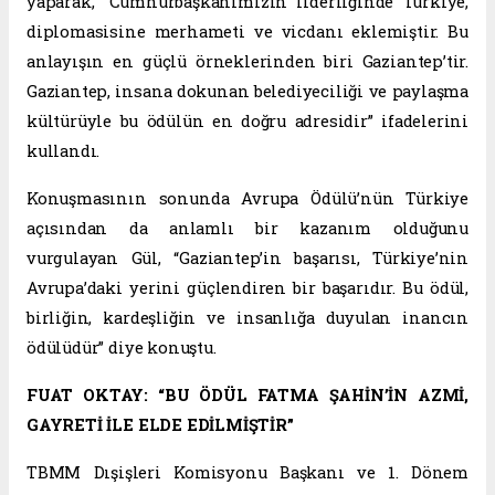
yaparak, “Cumhurbaşkanımızın liderliğinde Türkiye,
diplomasisine merhameti ve vicdanı eklemiştir. Bu
anlayışın en güçlü örneklerinden biri Gaziantep’tir.
Gaziantep, insana dokunan belediyeciliği ve paylaşma
kültürüyle bu ödülün en doğru adresidir” ifadelerini
kullandı.
Konuşmasının sonunda Avrupa Ödülü’nün Türkiye
açısından da anlamlı bir kazanım olduğunu
vurgulayan Gül, “Gaziantep’in başarısı, Türkiye’nin
Avrupa’daki yerini güçlendiren bir başarıdır. Bu ödül,
birliğin, kardeşliğin ve insanlığa duyulan inancın
ödülüdür” diye konuştu.
FUAT OKTAY: “BU ÖDÜL FATMA ŞAHİN’İN AZMİ,
GAYRETİ İLE ELDE EDİLMİŞTİR”
TBMM Dışişleri Komisyonu Başkanı ve 1. Dönem