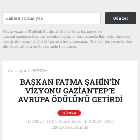
Gönder
Yorum yazarak Topluluk Kuralları’nı kabul etmiş bulunuyor ve
gaziantepgapgazetesi.com sitesine yaptığınız yorumunuzla ilgili doğrudan veya
dolaylı tüm sorumluluğu tek başınıza üstleniyorsunuz. Yazılan tüm yorumlardan
site yönetimi hiçbir şekilde sorumlu tutulamaz.
Anasayfa
DÜNYA
BAŞKAN FATMA ŞAHİN’İN
VİZYONU GAZİANTEP’E
AVRUPA ÖDÜLÜNÜ GETİRDİ
DÜNYA
11.10.2025 - 18:04, Güncelleme: 11.10.2025 - 18:06
12982+ kez okundu.