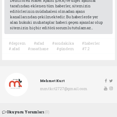
Demirören Haber Ajansı (DHA) ve diğer ajanslar
tarafından eklenen tüm haberler, sitemizin
editörlerinin müdahalesi olmadan ajans
kanallarından çekilmektedir. Bu haberlerde yer
alan hukuki muhataplar haberi geçen ajanslar olup
sitemizin hiç bir editörü sorumlu tutulamaz...
#deprem
#afad
#sondakika
#haberler
#.afad
#rasathane
#gündem
#7.2
Mehmet Kurt
mmtkrt2727@gmail.com
Okuyucu Yorumları
(0)