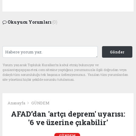
Okuyucu Yorumları
(0)
Gönder
Yorum yazarak Topluluk Kuralları’nı kabul etmiş bulunuyor ve
gaziantepgapgazetesi.com sitesine yaptığınız yorumunuzla ilgili doğrudan veya
dolaylı tüm sorumluluğu tek başınıza üstleniyorsunuz. Yazılan tüm yorumlardan
site yönetimi hiçbir şekilde sorumlu tutulamaz.
Anasayfa
GÜNDEM
AFAD’dan 'artçı deprem' uyarısı:
'6 ve üzerine çıkabilir'
GÜNDEM