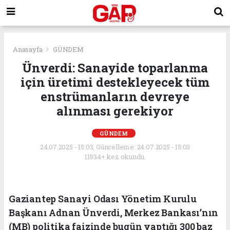
Anasayfa
GÜNDEM
Ünverdi: Sanayide toparlanma
için üretimi destekleyecek tüm
enstrümanların devreye
alınması gerekiyor
GÜNDEM
24.07.2025 - 15:03, Güncelleme: 24.07.2025 - 15:03
11934+ kez okundu.
Gaziantep Sanayi Odası Yönetim Kurulu
Başkanı Adnan Ünverdi, Merkez Bankası’nın
(MB) politika faizinde bugün yaptığı 300 baz