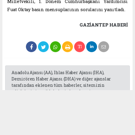
Milletvekili, 1. Dönem Cumhurbaşkanı Yardımcısı
Fuat Oktay basın mensuplarının sorularını yanıtladı.
GAZIANTEP HABERİ
Anadolu Ajansı (AA), İhlas Haber Ajansı (İHA),
Demirören Haber Ajansı (DHA) ve diğer ajanslar
tarafından eklenen tüm haberler, sitemizin
editörlerinin müdahalesi olmadan ajans
kanallarından çekilmektedir. Bu haberlerde yer
alan hukuki muhataplar haberi geçen ajanslar olup
sitemizin hiç bir editörü sorumlu tutulamaz...