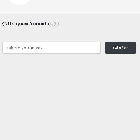
Okuyucu Yorumları
(0)
Gönder
Yorum yazarak Topluluk Kuralları’nı kabul etmiş bulunuyor ve
gaziantepgapgazetesi.com sitesine yaptığınız yorumunuzla ilgili doğrudan veya
dolaylı tüm sorumluluğu tek başınıza üstleniyorsunuz. Yazılan tüm yorumlardan
site yönetimi hiçbir şekilde sorumlu tutulamaz.
Anasayfa
DÜNYA
BAŞKAN FATMA ŞAHİN’İN
VİZYONU GAZİANTEP’E
AVRUPA ÖDÜLÜNÜ GETİRDİ