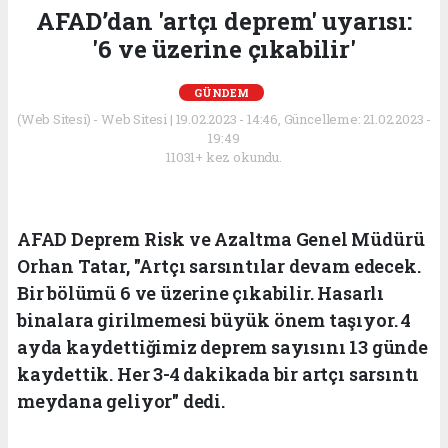
AFAD’dan 'artçı deprem' uyarısı:
'6 ve üzerine çıkabilir'
GÜNDEM
(Web Sitesi) - Web Sitesi | 19.02.2023 - 14:46, Güncelleme: 21.02.2023 -
19:49
11031+ kez okundu.
AFAD Deprem Risk ve Azaltma Genel Müdürü
Orhan Tatar, "Artçı sarsıntılar devam edecek.
Bir bölümü 6 ve üzerine çıkabilir. Hasarlı
binalara girilmemesi büyük önem taşıyor. 4
ayda kaydettiğimiz deprem sayısını 13 günde
kaydettik. Her 3-4 dakikada bir artçı sarsıntı
meydana geliyor" dedi.