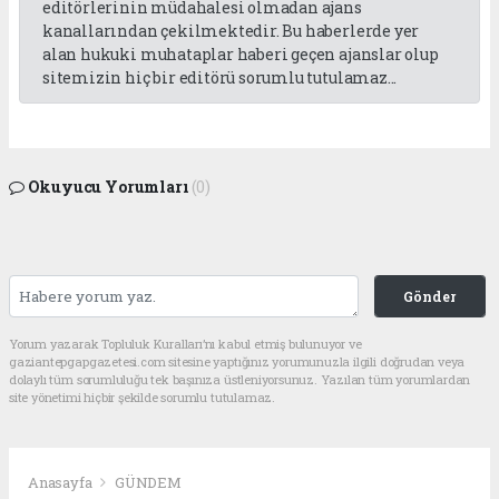
editörlerinin müdahalesi olmadan ajans
kanallarından çekilmektedir. Bu haberlerde yer
alan hukuki muhataplar haberi geçen ajanslar olup
sitemizin hiç bir editörü sorumlu tutulamaz...
Okuyucu Yorumları
(0)
Gönder
Yorum yazarak Topluluk Kuralları’nı kabul etmiş bulunuyor ve
gaziantepgapgazetesi.com sitesine yaptığınız yorumunuzla ilgili doğrudan veya
dolaylı tüm sorumluluğu tek başınıza üstleniyorsunuz. Yazılan tüm yorumlardan
site yönetimi hiçbir şekilde sorumlu tutulamaz.
Anasayfa
GÜNDEM