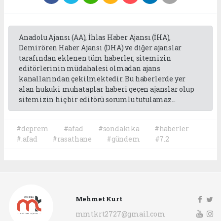
Anadolu Ajansı (AA), İhlas Haber Ajansı (İHA),
Demirören Haber Ajansı (DHA) ve diğer ajanslar
tarafından eklenen tüm haberler, sitemizin
editörlerinin müdahalesi olmadan ajans
kanallarından çekilmektedir. Bu haberlerde yer
alan hukuki muhataplar haberi geçen ajanslar olup
sitemizin hiç bir editörü sorumlu tutulamaz...
#deprem
#afad
#sondakika
#haberler
#.afad
#rasathane
#gündem
#7.2
Mehmet Kurt
mmtkrt2727@gmail.com