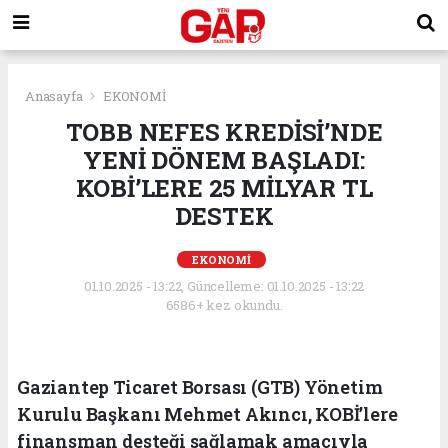
Anasayfa
EKONOMİ
TOBB NEFES KREDİSİ’NDE
YENİ DÖNEM BAŞLADI:
KOBİ’LERE 25 MİLYAR TL
DESTEK
EKONOMİ
01.10.2025 - 13:22, Güncelleme: 01.10.2025 - 13:22
6586+ kez okundu.
Gaziantep Ticaret Borsası (GTB) Yönetim
Kurulu Başkanı Mehmet Akıncı, KOBİ’lere
finansman desteği sağlamak amacıyla