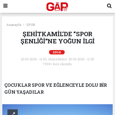
Anasayfa
SPOR
ŞEHİTKAMİL’DE “SPOR
ŞENLİĞİ”NE YOĞUN İLGİ
SPOR
23.05.2026 - 11:30, Güncelleme: 23.05.2026 - 11:30
7559+ kez okundu.
ÇOCUKLAR SPOR VE EĞLENCEYLE DOLU BİR
GÜN YAŞADILAR