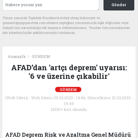
Gönder
Yorum yazarak Topluluk Kuralları’nı kabul etmiş bulunuyor ve
gaziantepgapgazetesi.com sitesine yaptığınız yorumunuzla ilgili doğrudan veya
dolaylı tüm sorumluluğu tek başınıza üstleniyorsunuz. Yazılan tüm yorumlardan
site yönetimi hiçbir şekilde sorumlu tutulamaz.
Anasayfa
GÜNDEM
AFAD’dan 'artçı deprem' uyarısı:
'6 ve üzerine çıkabilir'
GÜNDEM
(Web Sitesi) - Web Sitesi | 19.02.2023 - 14:46, Güncelleme: 21.02.2023 -
19:49
11030+ kez okundu.
AFAD Deprem Risk ve Azaltma Genel Müdürü