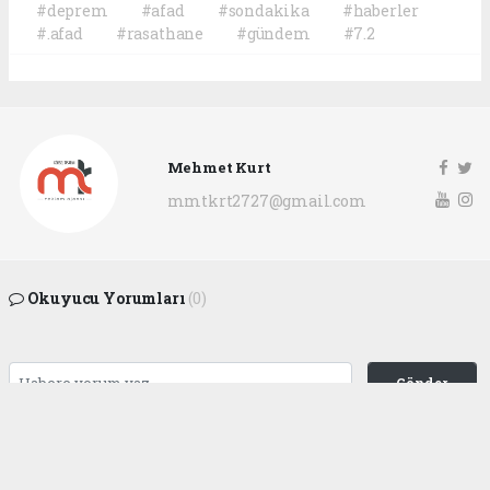
#deprem
#afad
#sondakika
#haberler
#.afad
#rasathane
#gündem
#7.2
Mehmet Kurt
mmtkrt2727@gmail.com
Okuyucu Yorumları
(0)
Gönder
Yorum yazarak Topluluk Kuralları’nı kabul etmiş bulunuyor ve
gaziantepgapgazetesi.com sitesine yaptığınız yorumunuzla ilgili doğrudan veya
dolaylı tüm sorumluluğu tek başınıza üstleniyorsunuz. Yazılan tüm yorumlardan
site yönetimi hiçbir şekilde sorumlu tutulamaz.