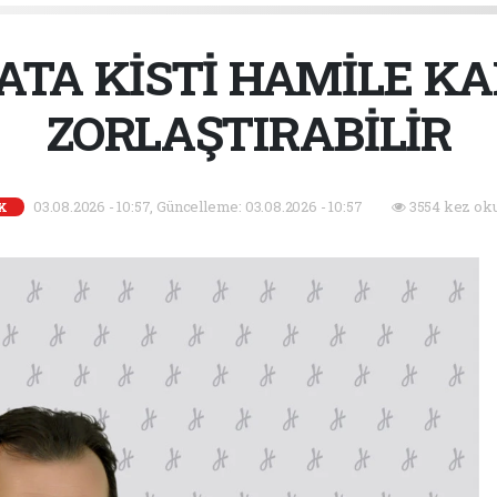
ATA KİSTİ HAMİLE K
ZORLAŞTIRABİLİR
03.08.2026 - 10:57, Güncelleme: 03.08.2026 - 10:57
3554 kez ok
K