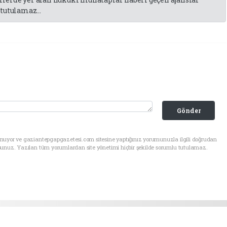
tutulamaz...
Gönder
unuyor ve gaziantepgapgazetesi.com sitesine yaptığınız yorumunuzla ilgili doğrudan
sunuz. Yazılan tüm yorumlardan site yönetimi hiçbir şekilde sorumlu tutulamaz.