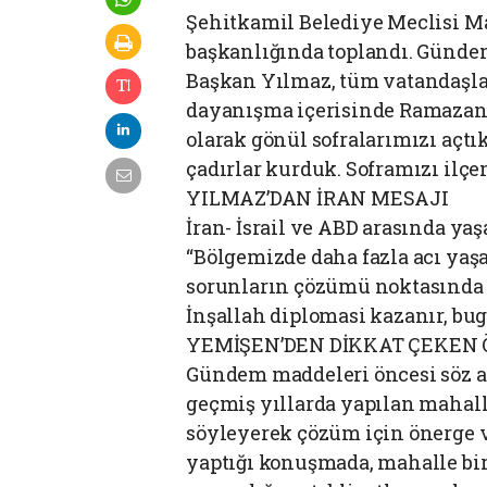
‎Şehitkamil Belediye Meclisi M
başkanlığında toplandı. Günd
Başkan Yılmaz, tüm vatandaşlar
dayanışma içerisinde Ramazan a
olarak gönül sofralarımızı açtık
çadırlar kurduk. Soframızı ilçe
‎YILMAZ’DAN İRAN MESAJI
‎İran- İsrail ve ABD arasında y
“Bölgemizde daha fazla acı y
sorunların çözümü noktasında 
İnşallah diplomasi kazanır, bu
‎YEMİŞEN’DEN DİKKAT ÇEKEN
‎Gündem maddeleri öncesi söz 
geçmiş yıllarda yapılan mahal
söyleyerek çözüm için önerge 
yaptığı konuşmada, mahalle bi