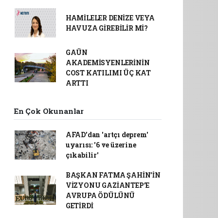
HAMİLELER DENİZE VEYA
HAVUZA GİREBİLİR Mİ?
GAÜN
AKADEMİSYENLERİNİN
COST KATILIMI ÜÇ KAT
ARTTI
En Çok Okunanlar
AFAD’dan 'artçı deprem'
uyarısı: '6 ve üzerine
çıkabilir'
BAŞKAN FATMA ŞAHİN’İN
VİZYONU GAZİANTEP’E
AVRUPA ÖDÜLÜNÜ
GETİRDİ