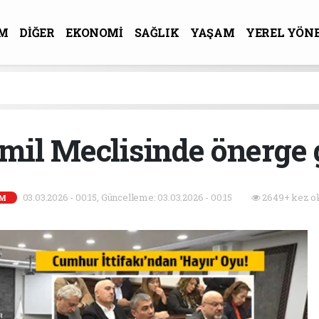
M
DİĞER
EKONOMİ
SAĞLIK
YAŞAM
YEREL YÖN
R-SANAT
mil Meclisinde önerge g
03.03.2026 - 00:15, Güncelleme: 03.03.2026 - 00:15
2649+ kez o
M