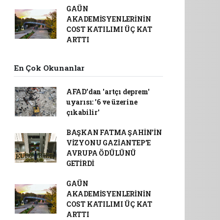
GAÜN
AKADEMİSYENLERİNİN
COST KATILIMI ÜÇ KAT
ARTTI
En Çok Okunanlar
AFAD’dan 'artçı deprem'
uyarısı: '6 ve üzerine
çıkabilir'
BAŞKAN FATMA ŞAHİN’İN
VİZYONU GAZİANTEP’E
AVRUPA ÖDÜLÜNÜ
GETİRDİ
GAÜN
AKADEMİSYENLERİNİN
COST KATILIMI ÜÇ KAT
ARTTI