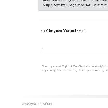
olup sitemizin hiç bir editörü sorumlu 
Okuyucu Yorumları
(0)
Yorum yazarak Topluluk Kuralları’nı kabul etmiş bul
veya dolaylı tüm sorumluluğu tek başınıza üstleniyor
Anasayfa
SAĞLIK