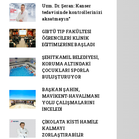
Uzm. Dr. Şeran: Kanser
tedavisinde kontrollerinizi
aksatmayın"
GİBTÜ TIP FAKÜLTESİ
ÖĞRENCİLERİ KLİNİK
EĞİTİMLERİNE BAŞLADI
ŞEHİTKAMİL BELEDİYESİ,
KORUMA ALTINDAKİ
ÇOCUKLARI SPORLA
BULUŞTURUYOR
BAŞKAN ŞAHİN,
MAVİKENT-HAVALİMANI
YOLU ÇALIŞMALARINI
İNCELEDİ
ÇİKOLATA KİSTİ HAMİLE
KALMAYI
ZORLAŞTIRABİLİR