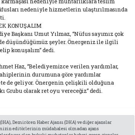
es karmaşası nedeniyle muhtarlıklara teslim
fusları nedeniyle hizmetlerin ulaştırılmasında
i.
REK KONUŞALIM
ediye Başkanı Umut Yılmaz, “Nüfus sayımız çok
mde düşündüğümüz şeyler. Önergeniz ile ilgili
gelip konuşalım” dedi.
hmet Haz, “Belediyemizce verilen yardımlar,
 sahiplerinin durumuna göre yardımlar
ete de geliyor. Önergenin çelişkili olduğuna
ı Grubu olarak ret oyu vereceğiz” dedi.
 (İHA), Demirören Haber Ajansı (DHA) ve diğer ajanslar
emizin editörlerinin müdahalesi olmadan ajans
lerde yer alan hukuki muhataplar haberi geçen ajanslar