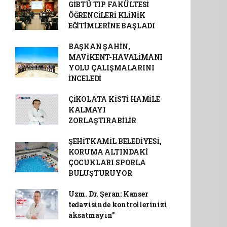
GİBTÜ TIP FAKÜLTESİ
ÖĞRENCİLERİ KLİNİK
EĞİTİMLERİNE BAŞLADI
BAŞKAN ŞAHİN,
MAVİKENT-HAVALİMANI
YOLU ÇALIŞMALARINI
İNCELEDİ
ÇİKOLATA KİSTİ HAMİLE
KALMAYI
ZORLAŞTIRABİLİR
ŞEHİTKAMİL BELEDİYESİ,
KORUMA ALTINDAKİ
ÇOCUKLARI SPORLA
BULUŞTURUYOR
Uzm. Dr. Şeran: Kanser
tedavisinde kontrollerinizi
aksatmayın"