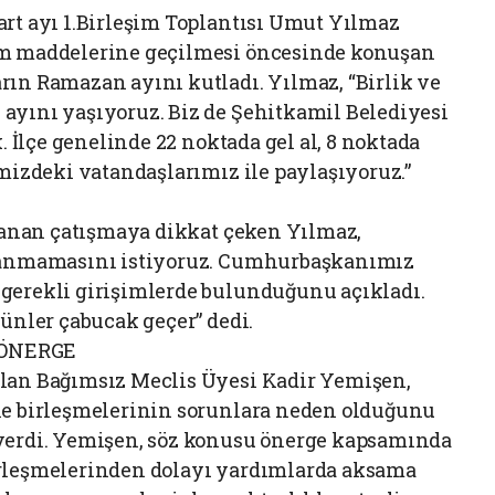
art ayı 1.Birleşim Toplantısı Umut Yılmaz
em maddelerine geçilmesi öncesinde konuşan
ın Ramazan ayını kutladı. Yılmaz, “Birlik ve
yını yaşıyoruz. Biz de Şehitkamil Belediyesi
. İlçe genelinde 22 noktada gel al, 8 noktada
mizdeki vatandaşlarımız ile paylaşıyoruz.”
aşanan çatışmaya dikkat çeken Yılmaz,
aşanmamasını istiyoruz. Cumhurbaşkanımız
gerekli girişimlerde bulunduğunu açıkladı.
günler çabucak geçer” dedi.
 ÖNERGE
alan Bağımsız Meclis Üyesi Kadir Yemişen,
le birleşmelerinin sorunlara neden olduğunu
verdi. Yemişen, söz konusu önerge kapsamında
rleşmelerinden dolayı yardımlarda aksama