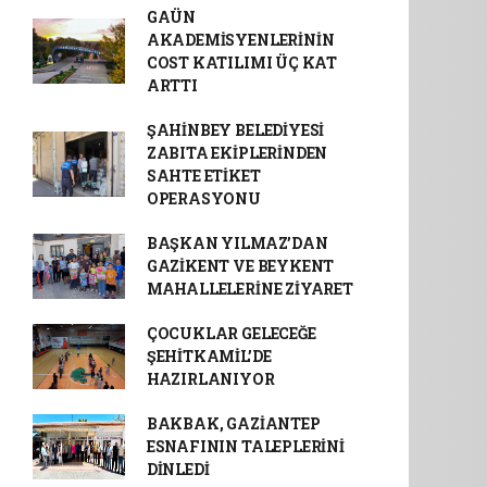
GAÜN
AKADEMİSYENLERİNİN
COST KATILIMI ÜÇ KAT
ARTTI
ŞAHİNBEY BELEDİYESİ
ZABITA EKİPLERİNDEN
SAHTE ETİKET
OPERASYONU
BAŞKAN YILMAZ’DAN
GAZİKENT VE BEYKENT
MAHALLELERİNE ZİYARET
ÇOCUKLAR GELECEĞE
ŞEHİTKAMİL’DE
HAZIRLANIYOR
BAKBAK, GAZİANTEP
ESNAFININ TALEPLERİNİ
DİNLEDİ