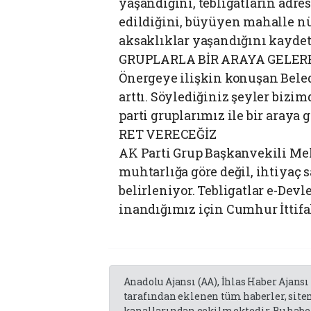
yaşandığını, tebligatların adr
edildiğini, büyüyen mahalle nü
aksaklıklar yaşandığını kaydett
‎GRUPLARLA BİR ARAYA GELE
‎Önergeye ilişkin konuşan Bel
arttı. Söylediğiniz şeyler bizi
parti gruplarımız ile bir araya 
‎RET VERECEĞİZ
‎AK Parti Grup Başkanvekili Me
muhtarlığa göre değil, ihtiyaç
belirleniyor. Tebligatlar e-Devl
inandığımız için Cumhur İttifak
Anadolu Ajansı (AA), İhlas Haber Ajansı
tarafından eklenen tüm haberler, sit
kanallarından çekilmektedir. Bu haber