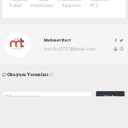
#.afad
#rasathane
#gündem
#7.2
Mehmet Kurt
mmtkrt2727@gmail.com
Okuyucu Yorumları
(0)
Gönder
Yorum yazarak Topluluk Kuralları’nı kabul etmiş bulunuyor ve
gaziantepgapgazetesi.com sitesine yaptığınız yorumunuzla ilgili doğrudan veya
dolaylı tüm sorumluluğu tek başınıza üstleniyorsunuz. Yazılan tüm yorumlardan
site yönetimi hiçbir şekilde sorumlu tutulamaz.