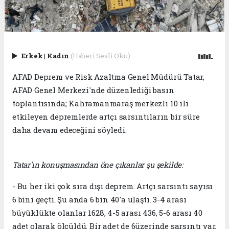
Erkek
|
Kadın
(Haberi Sesli Oku)
AFAD Deprem ve Risk Azaltma Genel Müdürü Tatar,
AFAD Genel Merkezi'nde düzenlediği basın
toplantısında; Kahramanmaraş merkezli 10 ili
etkileyen depremlerde artçı sarsıntıların bir süre
daha devam edeceğini söyledi.
Tatar'ın konuşmasından öne çıkanlar şu şekilde:
- Bu her iki çok sıra dışı deprem. Artçı sarsıntı sayısı
6 bini geçti. Şu anda 6 bin 40'a ulaştı. 3-4 arası
büyüklükte olanlar 1628, 4-5 arası 436, 5-6 arası 40
adet olarak ölçüldü. Bir adet de 6üzerinde sarsıntı var.