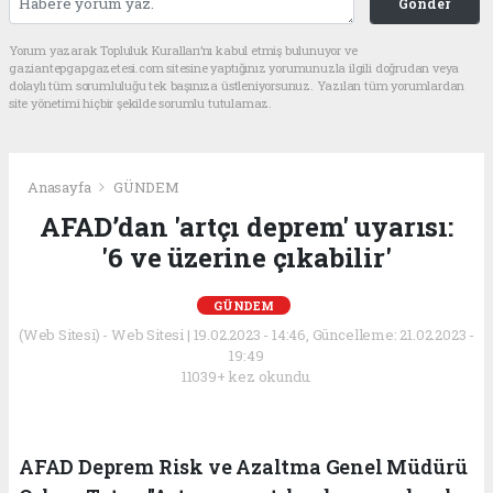
Gönder
Yorum yazarak Topluluk Kuralları’nı kabul etmiş bulunuyor ve
gaziantepgapgazetesi.com sitesine yaptığınız yorumunuzla ilgili doğrudan veya
dolaylı tüm sorumluluğu tek başınıza üstleniyorsunuz. Yazılan tüm yorumlardan
site yönetimi hiçbir şekilde sorumlu tutulamaz.
Anasayfa
GÜNDEM
AFAD’dan 'artçı deprem' uyarısı:
'6 ve üzerine çıkabilir'
GÜNDEM
(Web Sitesi) - Web Sitesi | 19.02.2023 - 14:46, Güncelleme: 21.02.2023 -
19:49
11039+ kez okundu.
AFAD Deprem Risk ve Azaltma Genel Müdürü