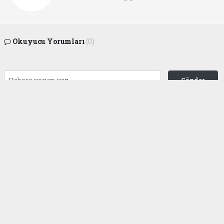
Okuyucu Yorumları
(0)
Gönder
Yorum yazarak Topluluk Kuralları’nı kabul etmiş bulunuyor ve
gaziantepgapgazetesi.com sitesine yaptığınız yorumunuzla ilgili doğrudan veya
dolaylı tüm sorumluluğu tek başınıza üstleniyorsunuz. Yazılan tüm yorumlardan
site yönetimi hiçbir şekilde sorumlu tutulamaz.
haber paketi
haber scripti
haber yazılımı
Tüm hakları saklı tutulmaktadır.Copyright 2026©
Haber Yazılımı:
Web Aksiyon ®