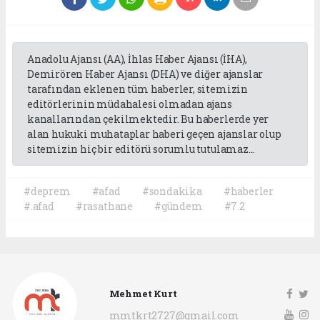
Anadolu Ajansı (AA), İhlas Haber Ajansı (İHA),
Demirören Haber Ajansı (DHA) ve diğer ajanslar
tarafından eklenen tüm haberler, sitemizin
editörlerinin müdahalesi olmadan ajans
kanallarından çekilmektedir. Bu haberlerde yer
alan hukuki muhataplar haberi geçen ajanslar olup
sitemizin hiç bir editörü sorumlu tutulamaz...
#deprem
#afad
#sondakika
#haberler
#.afad
#rasathane
#gündem
#7.2
Mehmet Kurt
mmtkrt2727@gmail.com