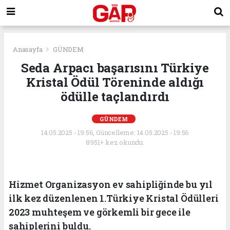
Anasayfa
GÜNDEM
Seda Arpacı başarısını Türkiye
Kristal Ödül Töreninde aldığı
ödülle taçlandırdı
GÜNDEM
14.05.2025 - 19:56, Güncelleme: 14.05.2025 - 19:56
8951+ kez okundu.
Hizmet Organizasyon ev sahipliğinde bu yıl
ilk kez düzenlenen 1.Türkiye Kristal Ödülleri
2023 muhteşem ve görkemli bir gece ile
sahiplerini buldu.