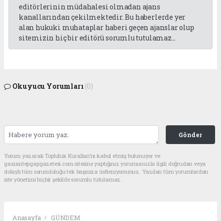
editörlerinin müdahalesi olmadan ajans
kanallarından çekilmektedir. Bu haberlerde yer
alan hukuki muhataplar haberi geçen ajanslar olup
sitemizin hiç bir editörü sorumlu tutulamaz...
Okuyucu Yorumları
(0)
Gönder
Yorum yazarak Topluluk Kuralları’nı kabul etmiş bulunuyor ve
gaziantepgapgazetesi.com sitesine yaptığınız yorumunuzla ilgili doğrudan veya
dolaylı tüm sorumluluğu tek başınıza üstleniyorsunuz. Yazılan tüm yorumlardan
site yönetimi hiçbir şekilde sorumlu tutulamaz.
Anasayfa
GÜNDEM